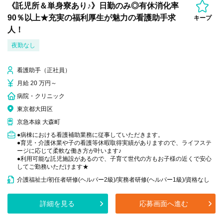
《託児所＆単身寮あり♪》日勤のみ◎有休消化率
90％以上★充実の福利厚生が魅力の看護助手求
キープ
人！
夜勤なし
看護助手（正社員）
月給 20 万円～
病院・クリニック
東京都大田区
京急本線 大森町
●病棟における看護補助業務に従事していただきます。
●育児・介護休業や子の看護等休暇取得実績がありますので、ライフステ
ージに応じて柔軟な働き方が叶います♪
●利用可能な託児施設があるので、子育て世代の方もお子様の近くで安心
してご勤務いただけます★
介護福祉士/初任者研修(ヘルパー2級)/実務者研修(ヘルパー1級)/資格なし
詳細を見る
応募画面へ進む