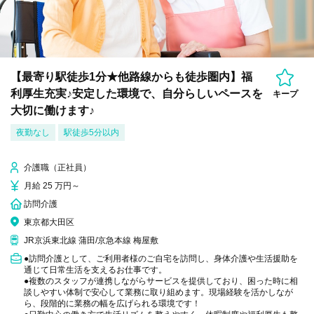
【最寄り駅徒歩1分★他路線からも徒歩圏内】福
利厚生充実♪安定した環境で、自分らしいペースを
キープ
大切に働けます♪
夜勤なし
駅徒歩5分以内
介護職（正社員）
月給 25 万円～
訪問介護
東京都大田区
JR京浜東北線 蒲田/京急本線 梅屋敷
●訪問介護として、ご利用者様のご自宅を訪問し、身体介護や生活援助を
通じて日常生活を支えるお仕事です。
●複数のスタッフが連携しながらサービスを提供しており、困った時に相
談しやすい体制で安心して業務に取り組めます。現場経験を活かしなが
ら、段階的に業務の幅を広げられる環境です！