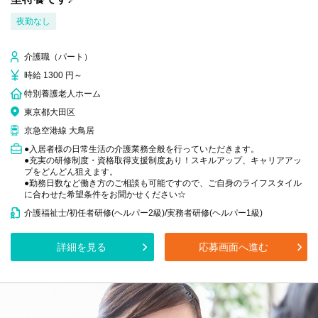
夜勤なし
介護職（パート）
時給 1300 円～
特別養護老人ホーム
東京都大田区
京急空港線 大鳥居
●入居者様の日常生活の介護業務全般を行っていただきます。
●充実の研修制度・資格取得支援制度あり！スキルアップ、キャリアアッ
プをどんどん狙えます。
●勤務日数など働き方のご相談も可能ですので、ご自身のライフスタイル
に合わせた希望条件をお聞かせください☆
介護福祉士/初任者研修(ヘルパー2級)/実務者研修(ヘルパー1級)
詳細を見る
応募画面へ進む