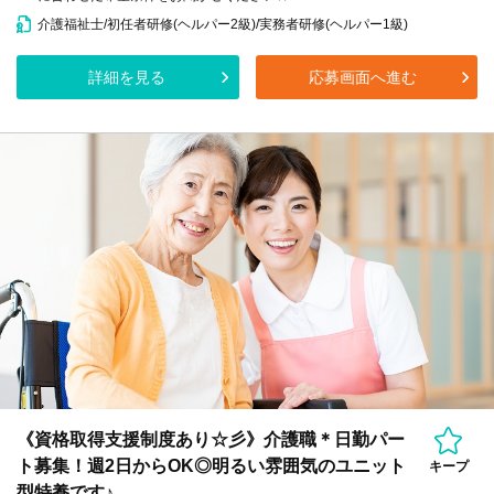
介護福祉士/初任者研修(ヘルパー2級)/実務者研修(ヘルパー1級)
詳細を見る
応募画面へ進む
《資格取得支援制度あり☆彡》介護職＊日勤パー
ト募集！週2日からOK◎明るい雰囲気のユニット
キープ
型特養です♪