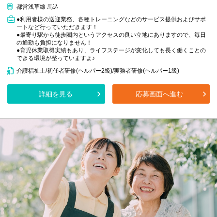
都営浅草線 馬込
●利用者様の送迎業務、各種トレーニングなどのサービス提供およびサポ
ートなど行っていただきます！
●最寄り駅から徒歩圏内というアクセスの良い立地にありますので、毎日
の通勤も負担になりません！
●育児休業取得実績もあり、ライフステージが変化しても長く働くことの
できる環境が整っていますよ♪
介護福祉士/初任者研修(ヘルパー2級)/実務者研修(ヘルパー1級)
詳細を見る
応募画面へ進む