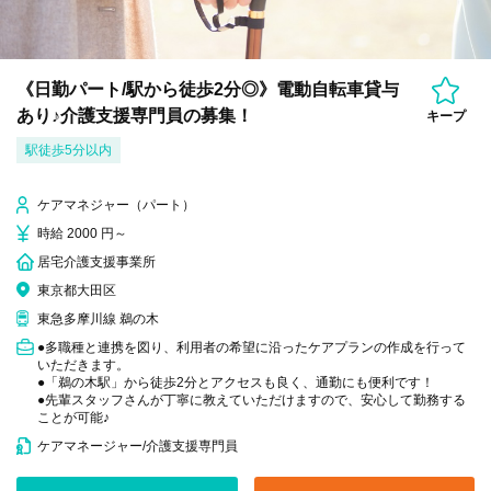
《日勤パート/駅から徒歩2分◎》電動自転車貸与
あり♪介護支援専門員の募集！
キープ
駅徒歩5分以内
ケアマネジャー（パート）
時給 2000 円～
居宅介護支援事業所
東京都大田区
東急多摩川線 鵜の木
●多職種と連携を図り、利用者の希望に沿ったケアプランの作成を行って
いただきます。
●「鵜の木駅」から徒歩2分とアクセスも良く、通勤にも便利です！
●先輩スタッフさんが丁寧に教えていただけますので、安心して勤務する
ことが可能♪
ケアマネージャー/介護支援専門員