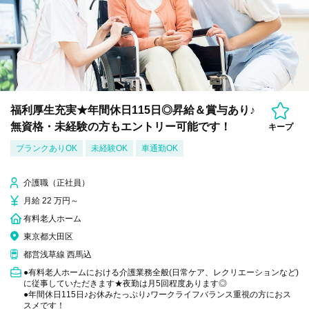
福利厚生充実★年間休日115日◎昇給＆賞与あり♪
無資格・未経験の方もエントリー可能です！
キープ
ブランクありOK
未経験OK
車通勤OK
介護職（正社員）
月給 22 万円～
有料老人ホーム
東京都大田区
都営浅草線 西馬込
●有料老人ホームにおける介護業務全般(日常ケア、レクリエーションなど)
に従事していただきます★夜勤は月5回程度あります◎
●年間休日115日♪お休みたっぷり♪ワークライフバランス重視の方におス
スメです！