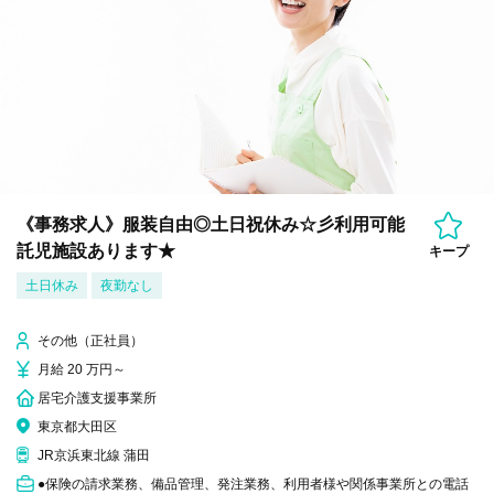
《事務求人》服装自由◎土日祝休み☆彡利用可能
託児施設あります★
キープ
土日休み
夜勤なし
その他（正社員）
月給 20 万円～
居宅介護支援事業所
東京都大田区
JR京浜東北線 蒲田
●保険の請求業務、備品管理、発注業務、利用者様や関係事業所との電話