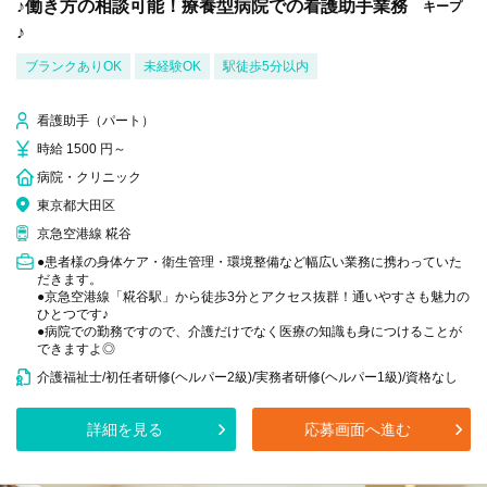
♪働き方の相談可能！療養型病院での看護助手業務
キープ
♪
ブランクありOK
未経験OK
駅徒歩5分以内
看護助手（パート）
時給 1500 円～
病院・クリニック
東京都大田区
京急空港線 糀谷
●患者様の身体ケア・衛生管理・環境整備など幅広い業務に携わっていた
だきます。
●京急空港線「糀谷駅」から徒歩3分とアクセス抜群！通いやすさも魅力の
ひとつです♪
●病院での勤務ですので、介護だけでなく医療の知識も身につけることが
できますよ◎
介護福祉士/初任者研修(ヘルパー2級)/実務者研修(ヘルパー1級)/資格なし
詳細を見る
応募画面へ進む