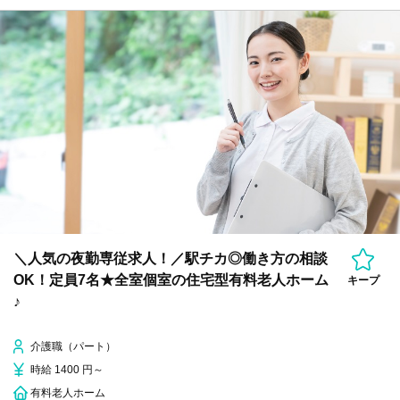
＼人気の夜勤専従求人！／駅チカ◎働き方の相談
OK！定員7名★全室個室の住宅型有料老人ホーム
キープ
♪
介護職（パート）
時給 1400 円～
有料老人ホーム