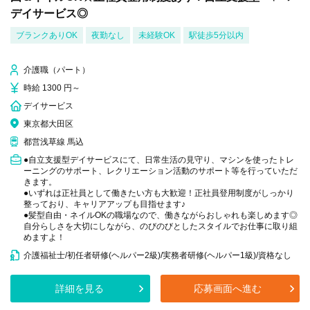
デイサービス◎
ブランクありOK
夜勤なし
未経験OK
駅徒歩5分以内
介護職（パート）
時給 1300 円～
デイサービス
東京都大田区
都営浅草線 馬込
●自立支援型デイサービスにて、日常生活の見守り、マシンを使ったトレ
ーニングのサポート、レクリエーション活動のサポート等を行っていただ
きます。
●いずれは正社員として働きたい方も大歓迎！正社員登用制度がしっかり
整っており、キャリアアップも目指せます♪
●髪型自由・ネイルOKの職場なので、働きながらおしゃれも楽しめます◎
自分らしさを大切にしながら、のびのびとしたスタイルでお仕事に取り組
めますよ！
介護福祉士/初任者研修(ヘルパー2級)/実務者研修(ヘルパー1級)/資格なし
詳細を見る
応募画面へ進む