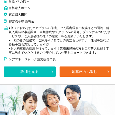
月給 29 万円～
有料老人ホーム
東京都大田区
都営浅草線 西馬込
●個々に合わせたケアプランの作成、ご入居者様やご家族様との面談、新
規入居時の事前調査・書類作成やスタッフへの周知、プランに基づいたサ
ービスや、ご入居者様の様子の確認 等をお願いいたします。
●日勤のみの勤務で、ご家庭や子育てとの両立もしやすい！住宅手当など
各種手当も充実しています◎
●お人柄重視の採用を行っています！業務未経験の方もご応募大歓迎！丁
寧に教えていただけるので安心してお仕事をスタートできます♪
ケアマネージャー/介護支援専門員
詳細を見る
応募画面へ進む