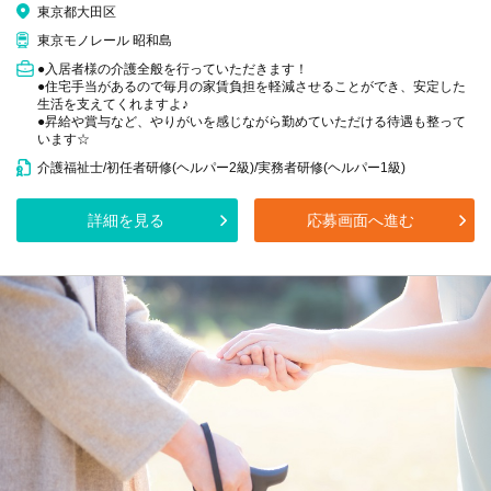
東京都大田区
東京モノレール 昭和島
●入居者様の介護全般を行っていただきます！
●住宅手当があるので毎月の家賃負担を軽減させることができ、安定した
生活を支えてくれますよ♪
●昇給や賞与など、やりがいを感じながら勤めていただける待遇も整って
います☆
介護福祉士/初任者研修(ヘルパー2級)/実務者研修(ヘルパー1級)
詳細を見る
応募画面へ進む