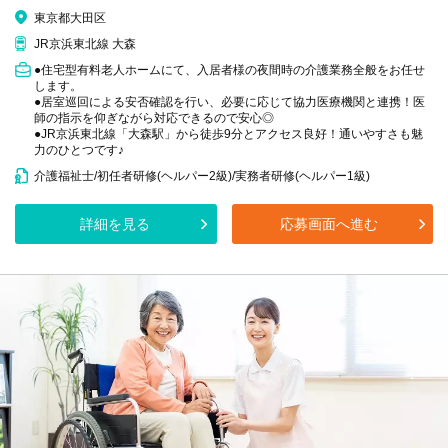
東京都大田区
JR京浜東北線 大森
●住宅型有料老人ホームにて、入居者様の夜間時の介護業務全般をお任せ
します。
●居室巡回による安否確認を行い、必要に応じて協力医療機関と連携！医
師の指示を仰ぎながら対応できるので安心◎
●JR京浜東北線「大森駅」から徒歩9分とアクセス良好！通いやすさも魅
力のひとつです♪
介護福祉士/初任者研修(ヘルパー2級)/実務者研修(ヘルパー1級)
詳細を見る
応募画面へ進む