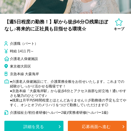
【週5日程度の勤務！】駅から徒歩6分◎残業ほぼ
なし♪将来的に正社員も目指せる環境☆
キープ
介護職（パート）
時給 1411 円～
介護老人保健施設
東京都大田区
京急本線 大森海岸
●介護老人保健施設にて、介護業務全般をお任せいたします。これまでの
経験がしっかり活かせる職場です！
●京急本線「大森海岸駅」から徒歩6分とアクセス抜群な好立地！通いやす
さも魅力のひとつです♪
●残業は月平均5時間程度とほとんどありません☆彡勤務後の予定も立てや
すく、オンとオフのメリハリをつけて勤務していただけます◎
介護福祉士/初任者研修(ヘルパー2級)/実務者研修(ヘルパー1級)
詳細を見る
応募画面へ進む