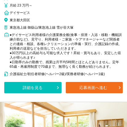
月給 23 万円～
デイサービス
東京都大田区
東急池上線 御嶽山/東急池上線 雪が谷大塚
●デイサービス利用者様の介護業務全般(食事・排泄・入浴・移動・機能訓
練介助など)、見守り、利用者様・ご家族・ケアマネージャーなど関係者
との連絡・相談、各種レクリエーションの準備・実行、介護記録の作成、
利用者の送迎などを担当していただきます。
●30万円以上の高給与も可能な求人です！昇給・賞与もあり、安定した収
入が得られます♪
●日勤帯のみの勤務で、残業は月平均5時間とほとんどありません。定年
65歳・再雇用制度で70歳まで、無理なく長く勤務が続けられます。
介護福祉士/初任者研修(ヘルパー2級)/実務者研修(ヘルパー1級)
詳細を見る
応募画面へ進む