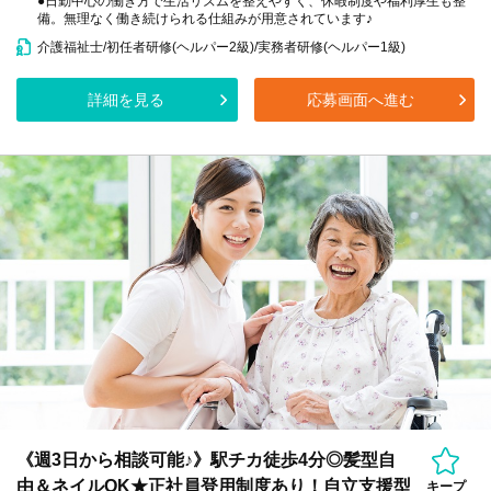
●日勤中心の働き方で生活リズムを整えやすく、休暇制度や福利厚生も整
備。無理なく働き続けられる仕組みが用意されています♪
介護福祉士/初任者研修(ヘルパー2級)/実務者研修(ヘルパー1級)
詳細を見る
応募画面へ進む
《週3日から相談可能♪》駅チカ徒歩4分◎髪型自
由＆ネイルOK★正社員登用制度あり！自立支援型
キープ