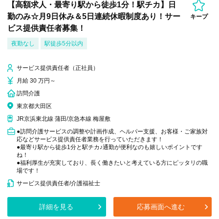
【高額求人・最寄り駅から徒歩1分！駅チカ】日
勤のみ☆月9日休み＆5日連続休暇制度あり！サー
キープ
ビス提供責任者募集！
夜勤なし
駅徒歩5分以内
サービス提供責任者（正社員）
月給 30 万円～
訪問介護
東京都大田区
JR京浜東北線 蒲田/京急本線 梅屋敷
●訪問介護サービスの調整や計画作成、ヘルパー支援、お客様・ご家族対
応などサービス提供責任者業務を行っていただきます！
●最寄り駅から徒歩1分と駅チカ♪通勤が便利なのも嬉しいポイントです
ね！
●福利厚生が充実しており、長く働きたいと考えている方にピッタリの職
場です！
サービス提供責任者/介護福祉士
詳細を見る
応募画面へ進む