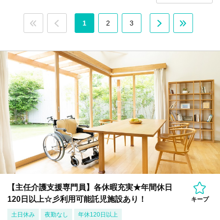
1
2
3
【主任介護支援専門員】各休暇充実★年間休日
120日以上☆彡利用可能託児施設あり！
キープ
土日休み
夜勤なし
年休120日以上