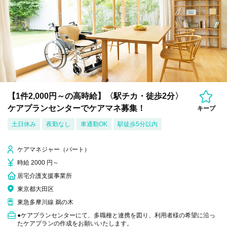
【1件2,000円～の高時給】〈駅チカ・徒歩2分〉
ケアプランセンターでケアマネ募集！
キープ
土日休み
夜勤なし
車通勤OK
駅徒歩5分以内
ケアマネジャー（パート）
時給 2000 円～
居宅介護支援事業所
東京都大田区
東急多摩川線 鵜の木
●ケアプランセンターにて、多職種と連携を図り、利用者様の希望に沿っ
たケアプランの作成をお願いいたします。