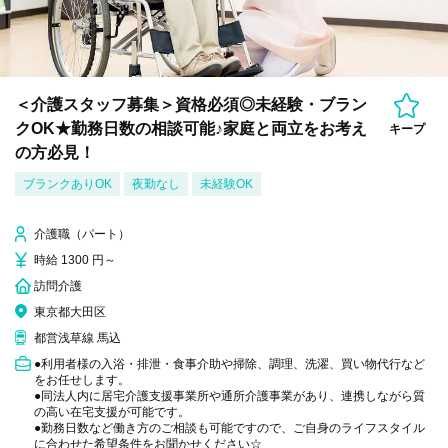
＜介護スタッフ募集＞資格必須◎未経験・ブラン
クOK★勤務日数の相談可能♪家庭と両立をお考え
キープ
の方必見！
ブランクありOK
夜勤なし
未経験OK
介護職（パート）
時給 1300 円～
訪問介護
東京都大田区
都営浅草線 馬込
●利用者様の入浴・排泄・食事介助や掃除、調理、洗濯、買い物代行など
をお任せします。
●同法人内に居宅介護支援事業所や通所介護事業があり、連携しながら質
の高い在宅支援が可能です。
●勤務日数など働き方のご相談も可能ですので、ご自身のライフスタイル
に合わせた希望条件をお聞かせください☆