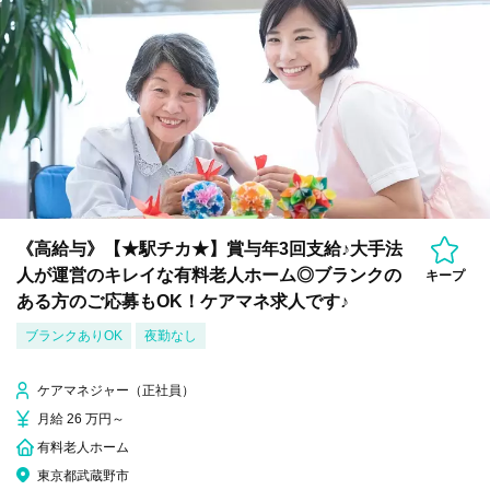
《高給与》【★駅チカ★】賞与年3回支給♪大手法
人が運営のキレイな有料老人ホーム◎ブランクの
キープ
ある方のご応募もOK！ケアマネ求人です♪
ブランクありOK
夜勤なし
ケアマネジャー（正社員）
月給 26 万円～
有料老人ホーム
東京都武蔵野市