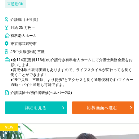
車通勤OK
介護職（正社員）
月給 25 万円～
有料老人ホーム
東京都武蔵野市
JR中央線(快速) 三鷹
●全114室(定員116名)の介護付き有料老人ホームにて介護士業務全般をお
願いします。
●育児休暇の取得実績もありますので、ライフスタイルが変わっても長く
働くことができます！
●JR中央線「三鷹駅」より徒歩7とアクセスも良く通勤便利です♪マイカー
通勤・バイク通勤も可能ですよ。
介護福祉士/初任者研修(ヘルパー2級)
詳細を見る
応募画面へ進む
NEW