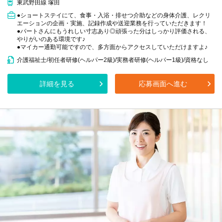
東武野田線 塚田
●ショートステイにて、食事・入浴・排せつ介助などの身体介護、レクリ
エーションの企画・実施、記録作成や送迎業務を行っていただきます！
●パートさんにもうれしい寸志あり◎頑張った分はしっかり評価される、
やりがいのある環境です♪
●マイカー通勤可能ですので、多方面からアクセスしていただけますよ♪
介護福祉士/初任者研修(ヘルパー2級)/実務者研修(ヘルパー1級)/資格なし
詳細を見る
応募画面へ進む