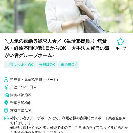
＼人気の夜勤専従求人★／《生活支援員♪》無資
格・経験不問◎週1日からOK！大手法人運営の障
キープ
がい者グループホーム♪
ブランクありOK
未経験OK
車通勤OK
指導員・児童指導員（パート）
日給 17243 円～
障害福祉施設
千葉県船橋市
京成本線 実籾
●障がい者グループホームにて、利用者様の夜間時のサポート業務全般を
お任せします。
●勤務は週1日から相談も可能ですので、ご自身のライフスタイルに合わせ
た希望条件をお聞かせください☆