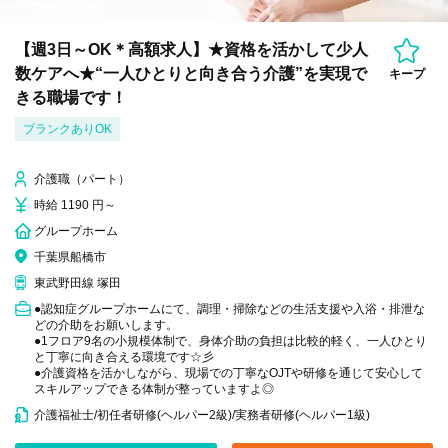
【週3日～OK＊高額求人】★資格を活かして少人
数ケアへ★“一人ひとりと向き合う介護”を実現で
キープ
きる職場です！
ブランクありOK
介護職（パート）
時給 1190 円～
グループホーム
千葉県船橋市
東武野田線 塚田
●認知症グループホームにて、調理・掃除などの生活支援や入浴・排泄な
どの介助をお願いします。
●1フロア9名の小規模体制で、身体介助の負担は比較的軽く、一人ひとり
と丁寧に向き合える環境です☆彡
●介護資格を活かしながら、現場での丁寧なOJTや研修を通じて安心して
スキルアップできる体制が整っていますよ◎
介護福祉士/初任者研修(ヘルパー2級)/実務者研修(ヘルパー1級)