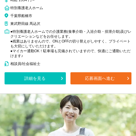
時給 1334 円～
特別養護老人ホーム
千葉県船橋市
東武野田線 馬込沢
●特別養護老人ホームでの介護業務(食事介助・入浴介助・排泄介助)及びレ
クリエーションなどをお任せします。
●残業はありませんので、ONとOFFの切り替えがしやすく、プライベート
も大切にしていただけます。
●マイカー通勤OK！駐車場も完備されていますので、快適にご通勤いただ
けます♪
相談員/社会福祉士
詳細を見る
応募画面へ進む