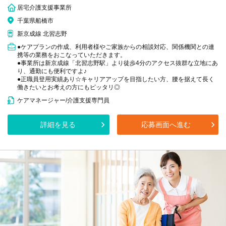
居宅介護支援事業所
千葉県船橋市
新京成線 北習志野
●ケアプランの作成、利用者様やご家族からの相談対応、関係機関との連
携等の業務をおこなっていただきます。
●事業所は新京成線「北習志野駅」より徒歩4分のアクセス抜群な立地にあ
り、通勤にも便利ですよ♪
●正職員登用実績あり☆キャリアアップを目指したい方、腰を据えて長く
働きたいとお考えの方にもピッタリ◎
ケアマネージャー/介護支援専門員
詳細を見る
応募画面へ進む