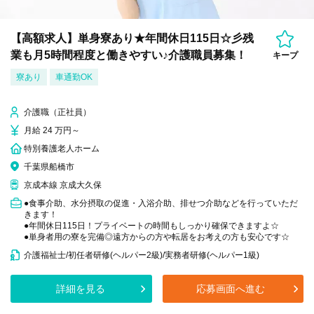
【高額求人】単身寮あり★年間休日115日☆彡残
業も月5時間程度と働きやすい♪介護職員募集！
キープ
寮あり
車通勤OK
介護職（正社員）
月給 24 万円～
特別養護老人ホーム
千葉県船橋市
京成本線 京成大久保
●食事介助、水分摂取の促進・入浴介助、排せつ介助などを行っていただ
きます！
●年間休日115日！プライベートの時間もしっかり確保できますよ☆
●単身者用の寮を完備◎遠方からの方や転居をお考えの方も安心です☆
介護福祉士/初任者研修(ヘルパー2級)/実務者研修(ヘルパー1級)
詳細を見る
応募画面へ進む