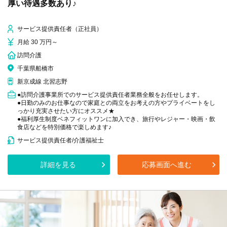
厚い待遇多数あり♪
サービス提供責任者（正社員）
月給 30 万円～
訪問介護
千葉県船橋市
新京成線 北習志野
●訪問介護事業所でのサービス提供責任者業務全般をお任せします。
●日勤のみのお仕事なので家庭との両立をお考えの方やプライベートをし
っかり充実させたい方にオススメ★
●福利厚生制度ベネフィットワンに加入でき、旅行やレジャー・映画・飲
食店などを特別価格で楽しめます♪
サービス提供責任者/介護福祉士
詳細を見る
応募画面へ進む