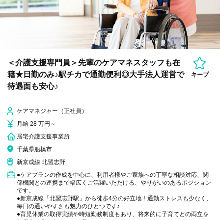
＜介護支援専門員＞先輩のケアマネスタッフも在
籍★日勤のみ♪駅チカで通勤便利◎大手法人運営で
キープ
待遇面も安心♪
ケアマネジャー（正社員）
月給 28 万円～
居宅介護支援事業所
千葉県船橋市
新京成線 北習志野
●ケアプランの作成を中心に、利用者様やご家族への丁寧な相談対応、関
係機関との連携まで幅広くご活躍いただける、やりがいのあるポジション
です。
●新京成線「北習志野駅」から徒歩4分の好立地！通勤ストレスも少なく、
毎日の通いやすさも魅力のひとつです♪
●育児休業の取得実績や時短勤務制度もあり、将来的に子育てとの両立を