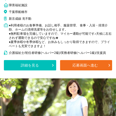
障害福祉施設
千葉県船橋市
新京成線 滝不動
●利用者様のお食事準備、お話し相手、服薬管理、 食事・入浴・排泄介
助、ホームの清掃洗濯等をお任せします。
●無料駐車場を完備していますので、マイカー通勤が可能です♪天候に左右
されず通勤できるので安心ですね★
●夏季休暇や冬季休暇など、お休みもしっかり取得できますので、プライ
ベートも充実できますよ！
介護福祉士/初任者研修(ヘルパー2級)/実務者研修(ヘルパー1級)/支援員
詳細を見る
応募画面へ進む