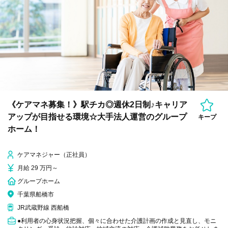
《ケアマネ募集！》駅チカ◎週休2日制♪キャリア
アップが目指せる環境☆大手法人運営のグループ
キープ
ホーム！
ケアマネジャー（正社員）
月給 29 万円～
グループホーム
千葉県船橋市
JR武蔵野線 西船橋
●利用者の心身状況把握、個々に合わせた介護計画の作成と見直し、モニ