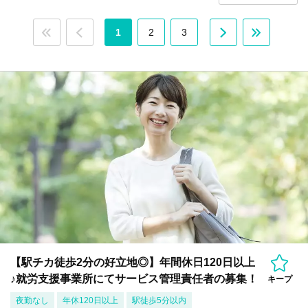
1
2
3
【駅チカ徒歩2分の好立地◎】年間休日120日以上
♪就労支援事業所にてサービス管理責任者の募集！
キープ
夜勤なし
年休120日以上
駅徒歩5分以内