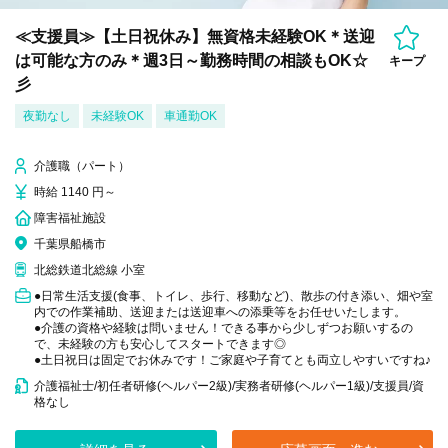
≪支援員≫【土日祝休み】無資格未経験OK＊送迎
は可能な方のみ＊週3日～勤務時間の相談もOK☆
キープ
彡
夜勤なし
未経験OK
車通勤OK
介護職（パート）
時給 1140 円～
障害福祉施設
千葉県船橋市
北総鉄道北総線 小室
●日常生活支援(食事、トイレ、歩行、移動など)、散歩の付き添い、畑や室
内での作業補助、送迎または送迎車への添乗等をお任せいたします。
●介護の資格や経験は問いません！できる事から少しずつお願いするの
で、未経験の方も安心してスタートできます◎
●土日祝日は固定でお休みです！ご家庭や子育てとも両立しやすいですね♪
介護福祉士/初任者研修(ヘルパー2級)/実務者研修(ヘルパー1級)/支援員/資
格なし