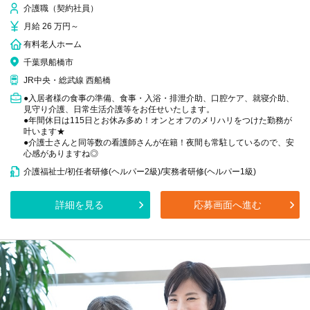
介護職（契約社員）
月給 26 万円～
有料老人ホーム
千葉県船橋市
JR中央・総武線 西船橋
●入居者様の食事の準備、食事・入浴・排泄介助、口腔ケア、就寝介助、
見守り介護、日常生活介護等をお任せいたします。
●年間休日は115日とお休み多め！オンとオフのメリハリをつけた勤務が
叶います★
●介護士さんと同等数の看護師さんが在籍！夜間も常駐しているので、安
心感がありますね◎
介護福祉士/初任者研修(ヘルパー2級)/実務者研修(ヘルパー1級)
詳細を見る
応募画面へ進む