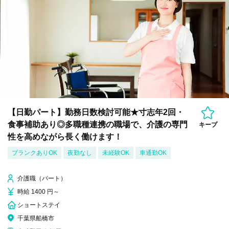
【日勤パート】勤務日数検討可能★寸志年2回・
食事補助あり◎多職種連携の職場で、介護の専門
キープ
性を高めながら長く働けます！
ブランクありOK
夜勤なし
未経験OK
車通勤OK
介護職（パート）
時給 1400 円～
ショートステイ
千葉県船橋市