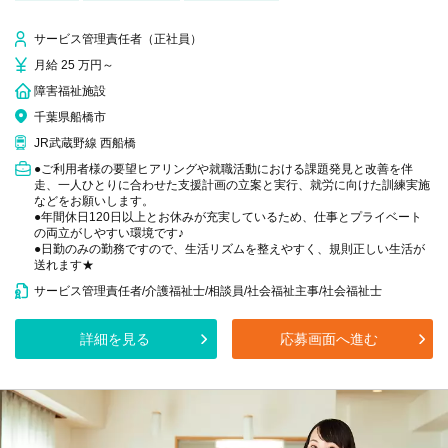
サービス管理責任者（正社員）
月給 25 万円～
障害福祉施設
千葉県船橋市
JR武蔵野線 西船橋
●ご利用者様の要望ヒアリングや就職活動における課題発見と改善を伴
走、一人ひとりに合わせた支援計画の立案と実行、就労に向けた訓練実施
などをお願いします。
●年間休日120日以上とお休みが充実しているため、仕事とプライベート
の両立がしやすい環境です♪
●日勤のみの勤務ですので、生活リズムを整えやすく、規則正しい生活が
送れます★
サービス管理責任者/介護福祉士/相談員/社会福祉主事/社会福祉士
詳細を見る
応募画面へ進む