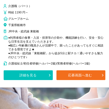
介護職（パート）
時給 1190 円～
グループホーム
千葉県船橋市
JR中央・総武線 東船橋
●利用者様の食事・入浴・排泄等の介助や、機能訓練を行い、安全・安心
な日常生活を支えていただきます。
●幅広い年齢層の職員さんが活躍中で、困ったことがあってもすぐに相談
できる環境ですよ★
●JR中央・総武線「東船橋駅」から徒歩5分と駅チカ！通いやすさも魅力
のひとつです♪
介護福祉士/初任者研修(ヘルパー2級)/実務者研修(ヘルパー1級)
詳細を見る
応募画面へ進む