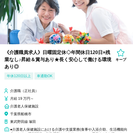
《介護職員求人》日曜固定休◇年間休日120日×残
業なし♪昇給＆賞与あり★長く安心して働ける環境
キープ
あり◎
年休120日以上
車通勤OK
介護職（正社員）
月給 19 万円～
介護老人保健施設
千葉県船橋市
東武野田線 塚田
●介護老人保健施設における介護や支援業務(食事や入浴介助、生活機能向