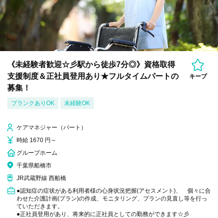
《未経験者歓迎☆彡駅から徒歩7分◎》資格取得
支援制度＆正社員登用あり★フルタイムパートの
キープ
募集！
ブランクありOK
未経験OK
ケアマネジャー（パート）
時給 1670 円～
グループホーム
千葉県船橋市
JR武蔵野線 西船橋
●認知症の症状がある利用者様の心身状況把握(アセスメント)、 個々に合
わせた介護計画(プラン)の作成、モニタリング、プランの見直し等を行っ
ていただきます。
●正社員登用があり、将来的に正社員としての勤務ができます☆彡