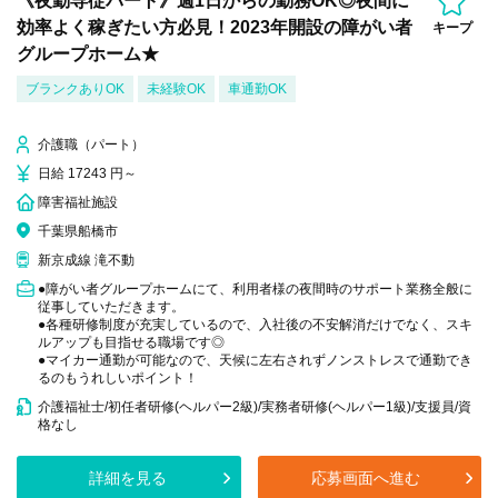
《夜勤専従パート》週1日からの勤務OK◎夜間に
効率よく稼ぎたい方必見！2023年開設の障がい者
キープ
グループホーム★
ブランクありOK
未経験OK
車通勤OK
介護職（パート）
日給 17243 円～
障害福祉施設
千葉県船橋市
新京成線 滝不動
●障がい者グループホームにて、利用者様の夜間時のサポート業務全般に
従事していただきます。
●各種研修制度が充実しているので、入社後の不安解消だけでなく、スキ
ルアップも目指せる職場です◎
●マイカー通勤が可能なので、天候に左右されずノンストレスで通勤でき
るのもうれしいポイント！
介護福祉士/初任者研修(ヘルパー2級)/実務者研修(ヘルパー1級)/支援員/資
格なし
詳細を見る
応募画面へ進む