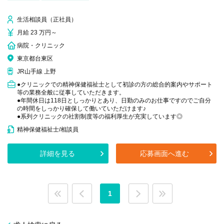
生活相談員（正社員）
月給 23 万円～
病院・クリニック
東京都台東区
JR山手線 上野
●クリニックでの精神保健福祉士として初診の方の総合的案内やサポート
等の業務全般に従事していただきます。
●年間休日は118日としっかりとあり、日勤のみのお仕事ですのでご自分
の時間をしっかり確保して働いていただけます♪
●系列クリニックの社割制度等の福利厚生が充実しています◎
精神保健福祉士/相談員
詳細を見る
応募画面へ進む
1