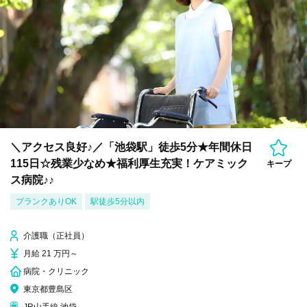
＼アクセス良好♪／「池袋駅」徒歩5分★年間休日
115日☆残業少なめ★福利厚生充実！ケアミック
キープ
ス病院♪♪
ブランクありOK
駅徒歩5分以内
介護職（正社員）
月給 21 万円～
病院・クリニック
東京都豊島区