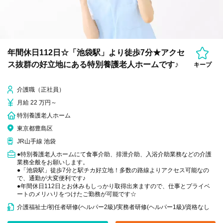
年間休日112日☆「池袋駅」より徒歩7分★アクセ
ス抜群の好立地にある特別養護老人ホームです♪
キープ
介護職（正社員）
月給 22 万円～
特別養護老人ホーム
東京都豊島区
JR山手線 池袋
●特別養護老人ホームにて食事介助、排泄介助、入浴介助業務などの介護
業務全般をお願いします。
●「池袋駅」徒歩7分と駅チカ好立地！多数の路線よりアクセス可能なの
で、通勤が大変便利です♪
●年間休日112日とお休みもしっかり取得出来ますので、仕事とプライベ
ートのメリハリをつけたご勤務が可能です☆
介護福祉士/初任者研修(ヘルパー2級)/実務者研修(ヘルパー1級)/資格なし