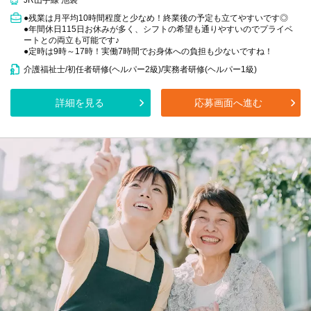
JR山手線 池袋
●残業は月平均10時間程度と少なめ！終業後の予定も立てやすいです◎
●年間休日115日お休みが多く、シフトの希望も通りやすいのでプライベ
ートとの両立も可能です♪
●定時は9時～17時！実働7時間でお身体への負担も少ないですね！
介護福祉士/初任者研修(ヘルパー2級)/実務者研修(ヘルパー1級)
詳細を見る
応募画面へ進む