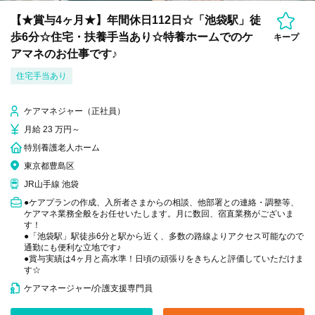
【★賞与4ヶ月★】年間休日112日☆「池袋駅」徒
歩6分☆住宅・扶養手当あり☆特養ホームでのケ
キープ
アマネのお仕事です♪
住宅手当あり
ケアマネジャー（正社員）
月給 23 万円～
特別養護老人ホーム
東京都豊島区
JR山手線 池袋
●ケアプランの作成、入所者さまからの相談、他部署との連絡・調整等、
ケアマネ業務全般をお任せいたします。月に数回、宿直業務がございま
す！
●「池袋駅」駅徒歩6分と駅から近く、多数の路線よりアクセス可能なので
通勤にも便利な立地です♪
●賞与実績は4ヶ月と高水準！日頃の頑張りをきちんと評価していただけま
す☆
ケアマネージャー/介護支援専門員