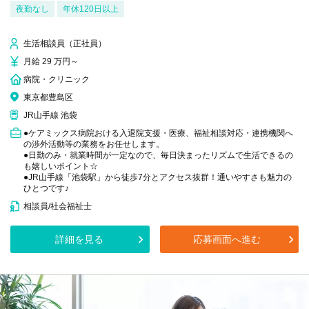
夜勤なし
年休120日以上
生活相談員（正社員）
月給 29 万円～
病院・クリニック
東京都豊島区
JR山手線 池袋
●ケアミックス病院おける入退院支援・医療、福祉相談対応・連携機関へ
の渉外活動等の業務をお任せします。
●日勤のみ・就業時間が一定なので、毎日決まったリズムで生活できるの
も嬉しいポイント☆
●JR山手線「池袋駅」から徒歩7分とアクセス抜群！通いやすさも魅力の
ひとつです♪
相談員/社会福祉士
詳細を見る
応募画面へ進む