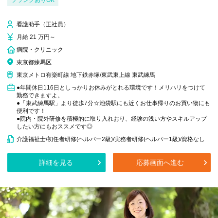
ブランクありOK
看護助手（正社員）
月給 21 万円～
病院・クリニック
東京都練馬区
東京メトロ有楽町線 地下鉄赤塚/東武東上線 東武練馬
●年間休日116日としっかりお休みがとれる環境です！メリハリをつけて
勤務できますよ。
●「東武練馬駅」より徒歩7分☆池袋駅にも近くお仕事帰りのお買い物にも
便利です！
●院内・院外研修を積極的に取り入れおり、経験の浅い方やスキルアップ
したい方にもおススメです◎
介護福祉士/初任者研修(ヘルパー2級)/実務者研修(ヘルパー1級)/資格なし
詳細を見る
応募画面へ進む