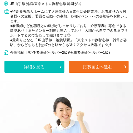
JR山手線 池袋/東京メトロ副都心線 雑司が谷
●特別養護老人ホームにて入居者様の日常生活介助業務、お看取りの入居
者様への支援、委員会活動への参加、各種イベントへの参加等をお願いし
ます。
●看護師など他職種との連携がしっかりしており、介護業務に専念できる
環境あり！またメンター制度も導入しており、入職から自立できるまでサ
ポートするので安心して働けますよ◎
●最寄りとなる「JR山手線・池袋駅駅」「東京メトロ副都心線・雑司が谷
駅」からどちらも徒歩7分と駅からも近くアクセス抜群です☆彡
介護福祉士/初任者研修(ヘルパー2級)/実務者研修(ヘルパー1級)
詳細を見る
応募画面へ進む