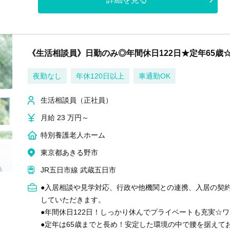
《生活相談員》日勤のみ◎年間休日122日★定年65歳
夜勤なし
年休120日以上
車通勤OK
生活相談員（正社員）
月給 23 万円～
特別養護老人ホーム
東京都あきる野市
JR五日市線 武蔵五日市
●入居相談や見学対応、行政や他機関との連携、入居の契
していただきます。
●年間休日122日！しっかり休んでプライベートも充実☆
●定年は65歳までと長め！安定した環境の中で腰を据えて