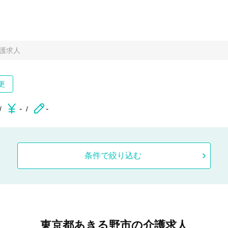
護求人
更
-
-
条件で絞り込む
東京都あきる野市の介護求人