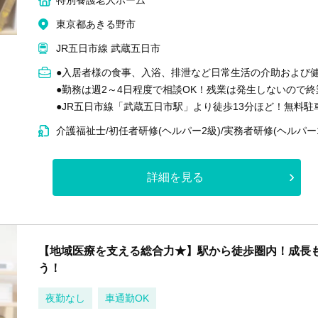
特別養護老人ホーム
東京都あきる野市
JR五日市線 武蔵五日市
●入居者様の食事、入浴、排泄など日常生活の介助および
●勤務は週2～4日程度で相談OK！残業は発生しないので
●JR五日市線「武蔵五日市駅」より徒歩13分ほど！無料
介護福祉士/初任者研修(ヘルパー2級)/実務者研修(ヘルパー
詳細を見る
【地域医療を支える総合力★】駅から徒歩圏内！成長も
う！
夜勤なし
車通勤OK