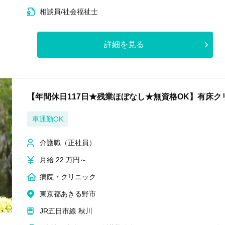
相談員/社会福祉士
詳細を見る
【年間休日117日★残業ほぼなし★無資格OK】有床
車通勤OK
介護職（正社員）
月給 22 万円～
病院・クリニック
東京都あきる野市
JR五日市線 秋川