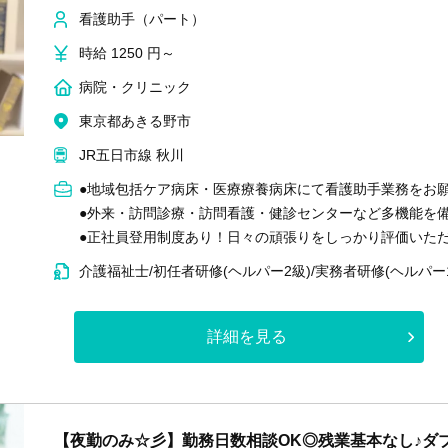
看護助手（パート）
時給 1250 円～
病院・クリニック
東京都あきる野市
JR五日市線 秋川
●地域包括ケア病床・医療療養病床にて看護助手業務をお
●外来・訪問診療・訪問看護・健診センターなど多機能を
●正社員登用制度あり！日々の頑張りをしっかり評価いた
介護福祉士/初任者研修(ヘルパー2級)/実務者研修(ヘルパー
詳細を見る
【夜勤のみ☆彡】勤務日数相談OK◎残業基本なし♪ダ