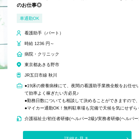
のお仕事◎
車通勤OK
看護助手（パート）
時給 1236 円～
病院・クリニック
東京都あきる野市
JR五日市線 秋川
●19床の療養病棟にて、夜間の看護助手業務全般をお任せ
て効率よく稼ぎたい方必見♪
●勤務日数についても相談して決めることができますので
●マイカー通勤OK！無料駐車場も完備で天候を気にせずら
介護福祉士/初任者研修(ヘルパー2級)/実務者研修(ヘルパー
詳細を見る