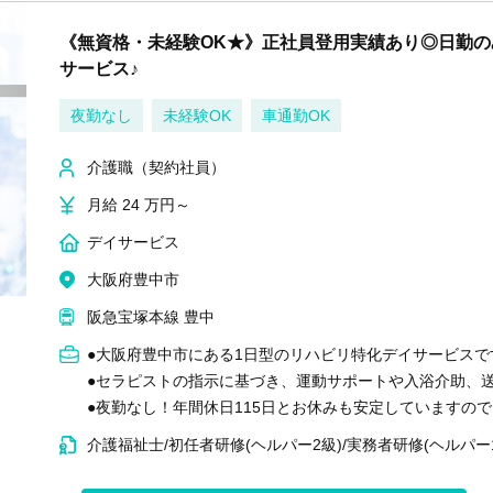
《無資格・未経験OK★》正社員登用実績あり◎日勤の
サービス♪
夜勤なし
未経験OK
車通勤OK
介護職（契約社員）
月給 24 万円～
デイサービス
大阪府豊中市
阪急宝塚本線 豊中
●大阪府豊中市にある1日型のリハビリ特化デイサービスで
●セラピストの指示に基づき、運動サポートや入浴介助、
●夜勤なし！年間休日115日とお休みも安定していますの
介護福祉士/初任者研修(ヘルパー2級)/実務者研修(ヘルパー