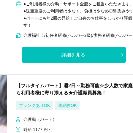
●ご利用者様の介助・サポート全般をご担当いただきます
●送迎重度のご利用者は少なく、負担は少なめ◎馴染みや
●パートにも年2回の昇給！ご自身のお仕事をしっかり評
す！
介護福祉士/初任者研修(ヘルパー2級)/実務者研修(ヘルパー
詳細を見る
【フルタイムパート】週2日～勤務可能☆少人数で家庭
ら利用者様に寄り添える★介護職員募集！
ブランクありOK
未経験OK
介護職（パート）
時給 1177 円～