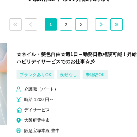
1
2
3
☆ネイル・髪色自由☆週1日～勤務日数相談可能！昇
ハビリデイサービスでのお仕事☆彡
ブランクありOK
夜勤なし
未経験OK
介護職（パート）
時給 1200 円～
デイサービス
大阪府豊中市
阪急宝塚本線 豊中