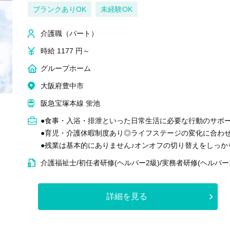
ブランクありOK
未経験OK
介護職（パート）
時給 1177 円～
グループホーム
大阪府豊中市
阪急宝塚本線 蛍池
●食事・入浴・排泄といった日常生活に必要な行動のサポ
●育児・介護休暇制度あり◎ライフステージの変化に合わ
●残業は基本的にありません♪オンオフの切り替えをしっ
介護福祉士/初任者研修(ヘルパー2級)/実務者研修(ヘルパー
詳細を見る