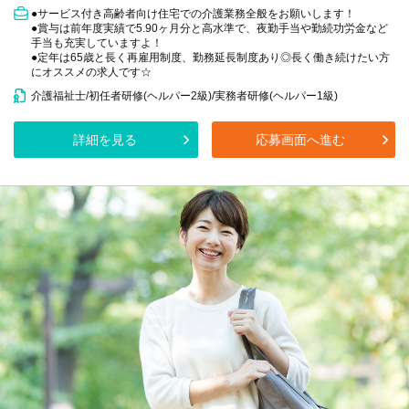
●サービス付き高齢者向け住宅での介護業務全般をお願いします！
●賞与は前年度実績で5.90ヶ月分と高水準で、夜勤手当や勤続功労金など
手当も充実していますよ！
●定年は65歳と長く再雇用制度、勤務延長制度あり◎長く働き続けたい方
にオススメの求人です☆
介護福祉士/初任者研修(ヘルパー2級)/実務者研修(ヘルパー1級)
詳細を見る
応募画面へ進む