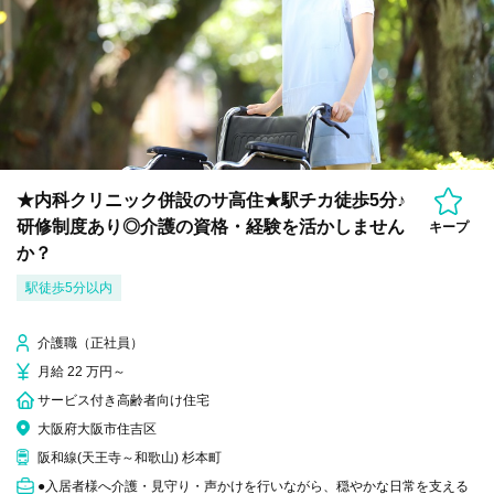
★内科クリニック併設のサ高住★駅チカ徒歩5分♪
研修制度あり◎介護の資格・経験を活かしません
キープ
か？
駅徒歩5分以内
介護職（正社員）
月給 22 万円～
サービス付き高齢者向け住宅
大阪府大阪市住吉区
阪和線(天王寺～和歌山) 杉本町
●入居者様へ介護・見守り・声かけを行いながら、穏やかな日常を支える