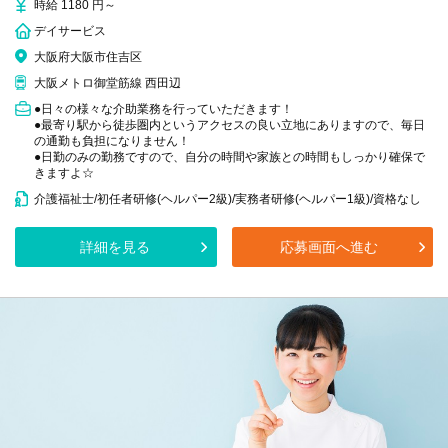
時給 1180 円～
デイサービス
大阪府大阪市住吉区
大阪メトロ御堂筋線 西田辺
●日々の様々な介助業務を行っていただきます！
●最寄り駅から徒歩圏内というアクセスの良い立地にありますので、毎日
の通勤も負担になりません！
●日勤のみの勤務ですので、自分の時間や家族との時間もしっかり確保で
きますよ☆
介護福祉士/初任者研修(ヘルパー2級)/実務者研修(ヘルパー1級)/資格なし
詳細を見る
応募画面へ進む