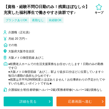
【資格・経験不問◎日勤のみ！残業ほぼなし☆】
充実した福利厚生で働きやすさ抜群です♪
キープ
ブランクありOK
夜勤なし
未経験OK
介護職（正社員）
月給 20 万円～
その他
大阪府大阪市住吉区
大阪メトロ御堂筋線 あびこ
●軽費老人ホームでの生活支援業務をお任せいたします！日勤のみの勤務
です◎
●大阪メトロ御堂筋線「あびこ」駅より徒歩11分ほどに位置しています☆
毎日の通勤の負担も少なめです♪
●残業は月平均2時間程度とほぼありません！お仕事終わりの予定がたてや
すいのも嬉しいポイントですね★
介護福祉士/初任者研修(ヘルパー2級)/実務者研修(ヘルパー1級)/資格なし
詳細を見る
応募画面へ進む