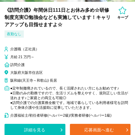
《訪問介護》年間休日111日とお休み多め☆研修
制度充実◎勉強会なども実施しています！キャリ
キープ
アアップも目指せますよ☆
夜勤なし
介護職（正社員）
月給 21 万円～
訪問介護
大阪府大阪市住吉区
阪和線(天王寺～和歌山) 長居
●定年制撤廃されているので、長く活躍されたい方にもお勧めです♪
●日勤のみの勤務ですので、生活リズムを整えやすく、規則正しい生活が
送れます♪ご家庭との両立も可能◎
●訪問介護での介護業務全般です。地域で暮らしている利用者様宅を訪問
して身体介護や生活援助に従事していただきます。
介護福祉士/初任者研修(ヘルパー2級)/実務者研修(ヘルパー1級)
詳細を見る
応募画面へ進む