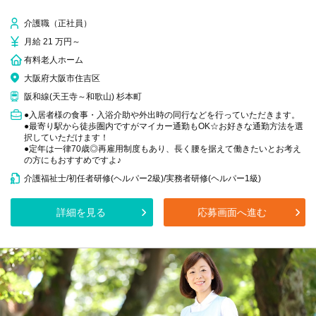
介護職（正社員）
月給 21 万円～
有料老人ホーム
大阪府大阪市住吉区
阪和線(天王寺～和歌山) 杉本町
●入居者様の食事・入浴介助や外出時の同行などを行っていただきます。
●最寄り駅から徒歩圏内ですがマイカー通勤もOK☆お好きな通勤方法を選
択していただけます！
●定年は一律70歳◎再雇用制度もあり、長く腰を据えて働きたいとお考え
の方にもおすすめですよ♪
介護福祉士/初任者研修(ヘルパー2級)/実務者研修(ヘルパー1級)
詳細を見る
応募画面へ進む