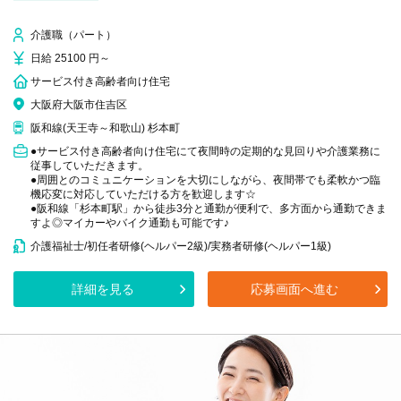
介護職（パート）
日給 25100 円～
サービス付き高齢者向け住宅
大阪府大阪市住吉区
阪和線(天王寺～和歌山) 杉本町
●サービス付き高齢者向け住宅にて夜間時の定期的な見回りや介護業務に
従事していただきます。
●周囲とのコミュニケーションを大切にしながら、夜間帯でも柔軟かつ臨
機応変に対応していただける方を歓迎します☆
●阪和線「杉本町駅」から徒歩3分と通勤が便利で、多方面から通勤できま
すよ◎マイカーやバイク通勤も可能です♪
介護福祉士/初任者研修(ヘルパー2級)/実務者研修(ヘルパー1級)
詳細を見る
応募画面へ進む