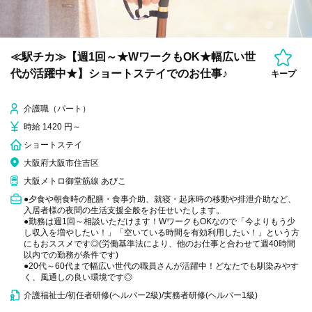
≪駅チカ≫【週1回～★WワークもOK★幅広い世
代が活躍中★】ショートステイでのお仕事♪
キープ
介護職（パート）
時給 1420 円～
ショートステイ
大阪府大阪市住吉区
大阪メトロ御堂筋線 あびこ
●夕食や朝食時の配膳・食事介助、就寝・起床時の移動や排泄介助など、
入居者様の夜間の生活支援全般をお任せいたします。
●勤務は週1回～相談いただけます！WワークもOKなので「今よりもう少
し収入を増やしたい！」「空いている時間を有効利用したい！」という方
にもおススメです◎(労働基準法により、他のお仕事と合わせて週40時間
以内での勤務が条件です)
●20代～60代まで幅広い世代の職員さんが活躍中！どなたでも馴染みやす
く、風通しの良い環境です◎
介護福祉士/初任者研修(ヘルパー2級)/実務者研修(ヘルパー1級)