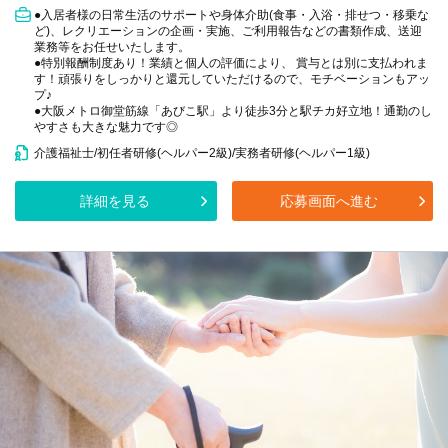
●入居者様の日常生活のサポートや身体介助(食事・入浴・排せつ・移乗な
ど)、レクリエーションの企画・実施、ご利用報告などの書類作成、送迎
業務等をお任せいたします。
●特別報酬制度あり！業績と個人の評価により、 賞与とは別に支払われま
す！頑張りをしっかりと還元していただけるので、モチベーションもアッ
プ♪
●大阪メトロ御堂筋線「あびこ駅」より徒歩3分と駅チカ好立地！通勤のし
やすさも大きな魅力です◎
介護福祉士/初任者研修(ヘルパー2級)/実務者研修(ヘルパー1級)
詳細を見る
応募画面へ進む