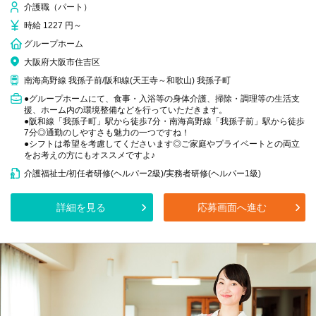
介護職（パート）
時給 1227 円～
グループホーム
大阪府大阪市住吉区
南海高野線 我孫子前/阪和線(天王寺～和歌山) 我孫子町
●グループホームにて、食事・入浴等の身体介護、掃除・調理等の生活支
援、ホーム内の環境整備などを行っていただきます。
●阪和線「我孫子町」駅から徒歩7分・南海高野線「我孫子前」駅から徒歩
7分◎通勤のしやすさも魅力の一つですね！
●シフトは希望を考慮してくださいます◎ご家庭やプライベートとの両立
をお考えの方にもオススメですよ♪
介護福祉士/初任者研修(ヘルパー2級)/実務者研修(ヘルパー1級)
詳細を見る
応募画面へ進む