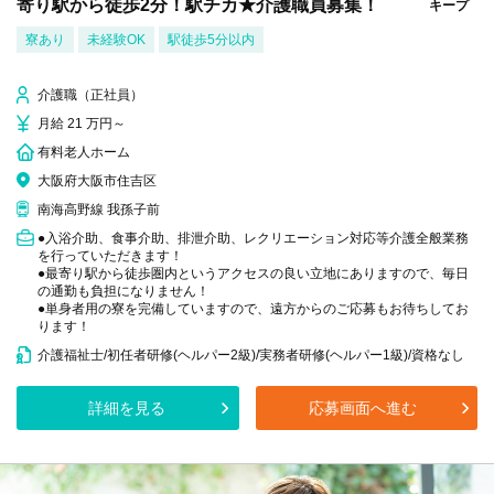
寄り駅から徒歩2分！駅チカ★介護職員募集！
キープ
寮あり
未経験OK
駅徒歩5分以内
介護職（正社員）
月給 21 万円～
有料老人ホーム
大阪府大阪市住吉区
南海高野線 我孫子前
●入浴介助、食事介助、排泄介助、レクリエーション対応等介護全般業務
を行っていただきます！
●最寄り駅から徒歩圏内というアクセスの良い立地にありますので、毎日
の通勤も負担になりません！
●単身者用の寮を完備していますので、遠方からのご応募もお待ちしてお
ります！
介護福祉士/初任者研修(ヘルパー2級)/実務者研修(ヘルパー1級)/資格なし
詳細を見る
応募画面へ進む