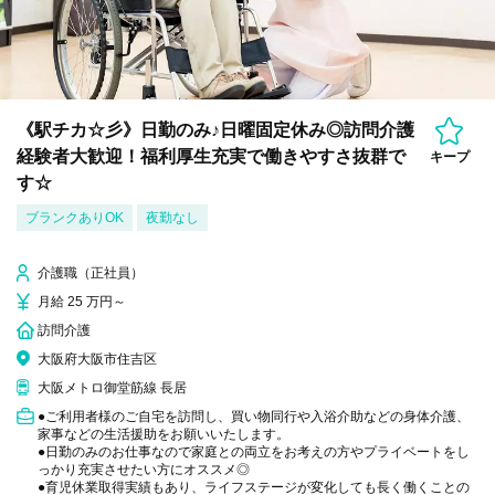
《駅チカ☆彡》日勤のみ♪日曜固定休み◎訪問介護
経験者大歓迎！福利厚生充実で働きやすさ抜群で
キープ
す☆
ブランクありOK
夜勤なし
介護職（正社員）
月給 25 万円～
訪問介護
大阪府大阪市住吉区
大阪メトロ御堂筋線 長居
●ご利用者様のご自宅を訪問し、買い物同行や入浴介助などの身体介護、
家事などの生活援助をお願いいたします。
●日勤のみのお仕事なので家庭との両立をお考えの方やプライベートをし
っかり充実させたい方にオススメ◎
●育児休業取得実績もあり、ライフステージが変化しても長く働くことの