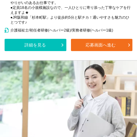
やりがいのあるお仕事です。
●定員18名の小規模施設なので、一人ひとりに寄り添った丁寧なケアを行
えますよ★
●JR阪和線「杉本町駅」より徒歩約5分と駅チカ！通いやすさも魅力のひ
とつです♪
介護福祉士/初任者研修(ヘルパー2級)/実務者研修(ヘルパー1級)
詳細を見る
応募画面へ進む