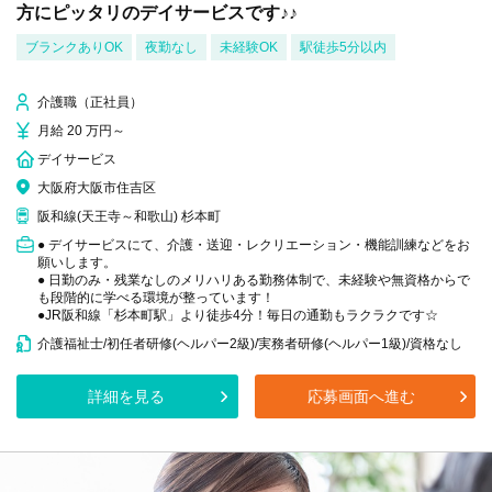
方にピッタリのデイサービスです♪♪
ブランクありOK
夜勤なし
未経験OK
駅徒歩5分以内
介護職（正社員）
月給 20 万円～
デイサービス
大阪府大阪市住吉区
阪和線(天王寺～和歌山) 杉本町
● デイサービスにて、介護・送迎・レクリエーション・機能訓練などをお
願いします。
● 日勤のみ・残業なしのメリハリある勤務体制で、未経験や無資格からで
も段階的に学べる環境が整っています！
●JR阪和線「杉本町駅」より徒歩4分！毎日の通勤もラクラクです☆
介護福祉士/初任者研修(ヘルパー2級)/実務者研修(ヘルパー1級)/資格なし
詳細を見る
応募画面へ進む