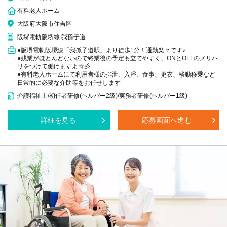
有料老人ホーム
大阪府大阪市住吉区
阪堺電軌阪堺線 我孫子道
●阪堺電軌阪堺線「我孫子道駅」より徒歩1分！通勤楽々です♪
●残業がほとんどないので終業後の予定も立てやすく、ONとOFFのメリハ
リをつけて働けますよ☆彡
●有料老人ホームにて利用者様の排泄、入浴、食事、更衣、移動移乗など
日常的に必要な介助等をお任せします
介護福祉士/初任者研修(ヘルパー2級)/実務者研修(ヘルパー1級)
詳細を見る
応募画面へ進む