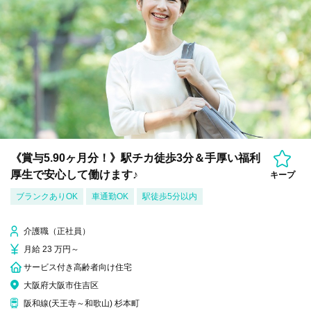
《賞与5.90ヶ月分！》駅チカ徒歩3分＆手厚い福利
厚生で安心して働けます♪
キープ
ブランクありOK
車通勤OK
駅徒歩5分以内
介護職（正社員）
月給 23 万円～
サービス付き高齢者向け住宅
大阪府大阪市住吉区
阪和線(天王寺～和歌山) 杉本町