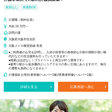
夜勤なし
車通勤OK
介護職（契約社員）
月給 20 万円～
訪問介護
大阪府大阪市住吉区
大阪メトロ御堂筋線 長居
●ご利用者のお宅を訪問し、入浴や排泄等の身体的な介助や掃除や買い物
代行などの生活援助を行っていただきます！
●残業はほぼなし！プライベートと両立が叶う環境です♪
●最寄り駅から徒歩圏内というアクセスの良い立地にありますので、毎日
の通勤も負担になりません！
介護福祉士/初任者研修(ヘルパー2級)/実務者研修(ヘルパー1級)
詳細を見る
応募画面へ進む