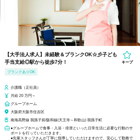
【大手法人求人】未経験＆ブランクOK☆彡子ども
手当支給◎駅から徒歩7分！
キープ
ブランクありOK
介護職（正社員）
月給 20 万円～
グループホーム
大阪府大阪市住吉区
南海高野線 我孫子前/阪和線(天王寺～和歌山) 我孫子町
●グループホームで食事・入浴・排泄といった日常生活に必要な行動のサ
ポートを行っていただきます。
●先輩スタッフさんが丁寧に指導していただけますので、安心して勤務で