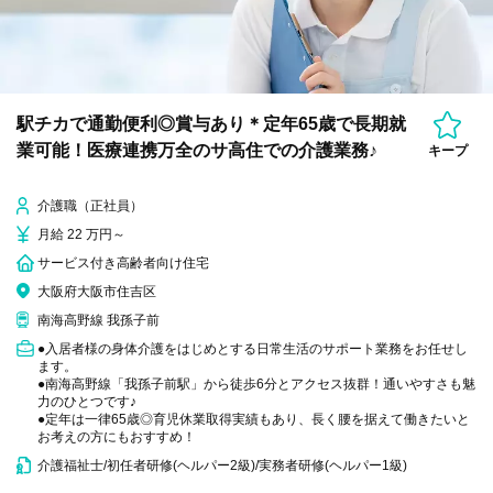
駅チカで通勤便利◎賞与あり＊定年65歳で長期就
業可能！医療連携万全のサ高住での介護業務♪
キープ
介護職（正社員）
月給 22 万円～
サービス付き高齢者向け住宅
大阪府大阪市住吉区
南海高野線 我孫子前
●入居者様の身体介護をはじめとする日常生活のサポート業務をお任せし
ます。
●南海高野線「我孫子前駅」から徒歩6分とアクセス抜群！通いやすさも魅
力のひとつです♪
●定年は一律65歳◎育児休業取得実績もあり、長く腰を据えて働きたいと
お考えの方にもおすすめ！
介護福祉士/初任者研修(ヘルパー2級)/実務者研修(ヘルパー1級)