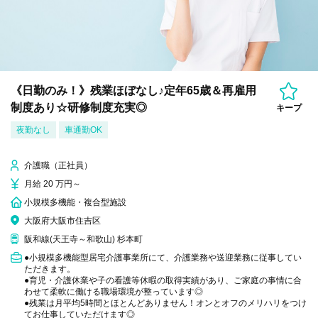
《日勤のみ！》残業ほぼなし♪定年65歳＆再雇用
制度あり☆研修制度充実◎
キープ
夜勤なし
車通勤OK
介護職（正社員）
月給 20 万円～
小規模多機能・複合型施設
大阪府大阪市住吉区
阪和線(天王寺～和歌山) 杉本町
●小規模多機能型居宅介護事業所にて、介護業務や送迎業務に従事してい
ただきます。
●育児・介護休業や子の看護等休暇の取得実績があり、ご家庭の事情に合
わせて柔軟に働ける職場環境が整っています◎
●残業は月平均5時間とほとんどありません！オンとオフのメリハリをつけ
てお仕事していただけます◎