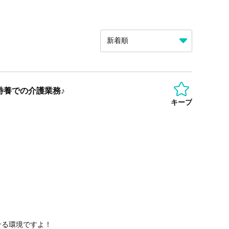
特養での介護業務♪
キープ
せる環境ですよ！