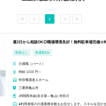
1
週3日から相談OK◎職場環境良好！無料駐車場完備☆
夜勤なし
車通勤OK
介護職（パート）
時給 1210 円～
特別養護老人ホーム
三重県亀山市
JR関西本線(名古屋～亀山) 井田川
●利用者様の介護業務全般をお任せします。スキルを活か