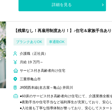
詳細を見る
【残業なし！再雇用制度あり！】♪住宅＆家族手当あ
ブランクありOK
車通勤OK
介護職（正社員）
月給 19 万円～
サービス付き高齢者向け住宅
三重県亀山市
JR関西本線(名古屋～亀山) 井田川
●60床のサービス付き高齢者向け住宅にて、介護業務全般
●夜勤手当や住宅手当など福利厚生が充実しており、安心
●入社後も丁寧な指導体制が整っており、安心してスター