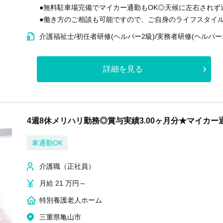
●無料駐車場完備でマイカー通勤もOK◎天候に左右されず
●働き方のご相談も可能ですので、ご自身のライフスタイ
介護福祉士/初任者研修(ヘルパー2級)/実務者研修(ヘルパー
詳細を見る
4週8休メリハリ勤務◎賞与実績3.00ヶ月分★マイカ
車通勤OK
介護職（正社員）
月給 21 万円～
特別養護老人ホーム
三重県亀山市