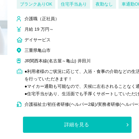
ブランクありOK
住宅手当あり
夜勤なし
車通勤O
介護職（正社員）
月給 19 万円～
デイサービス
三重県亀山市
JR関西本線(名古屋～亀山) 井田川
●利用者様のご状況に応じて、入浴・食事の介助などの生
を行っていただきます！
●マイカー通勤も可能なので、天候に左右されることなく通
●住宅手当があり、生活面でも手厚くサポートしていただ
介護福祉士/初任者研修(ヘルパー2級)/実務者研修(ヘルパー
詳細を見る