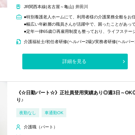
JR関西本線(名古屋～亀山) 井田川
●特別養護老人ホームにて、利用者様の介護業務全般をお
●幅広い年齢層の職員さんが活躍中で、困ったことがあっ
●定年一律65歳◎再雇用制度も整っており、ライフステー
介護福祉士/初任者研修(ヘルパー2級)/実務者研修(ヘルパー
詳細を見る
《☆日勤パート☆》正社員登用実績あり◎週3日～OK
り♪
夜勤なし
車通勤OK
介護職（パート）