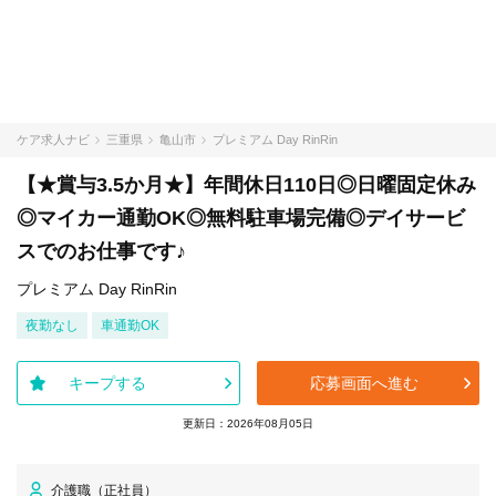
ケア求人ナビ
三重県
亀山市
プレミアム Day RinRin
【★賞与3.5か月★】年間休日110日◎日曜固定休み
◎マイカー通勤OK◎無料駐車場完備◎デイサービ
スでのお仕事です♪
プレミアム Day RinRin
夜勤なし
車通勤OK
キープする
応募画面へ進む
更新日：2026年08月05日
介護職（正社員）