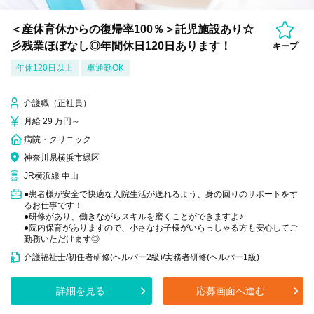
＜産休育休からの復帰率100％＞託児施設あり☆
彡残業ほぼなし◎年間休日120日あります！
キープ
年休120日以上
車通勤OK
介護職（正社員）
月給 29 万円～
病院・クリニック
神奈川県横浜市緑区
JR横浜線 中山
●患者様が安全で快適な入院生活が送れるよう、身の回りのサポートをす
るお仕事です！
●研修があり、働きながらスキルを磨くことができますよ♪
●院内保育がありますので、小さなお子様がいらっしゃる方も安心してご
勤務いただけます◎
介護福祉士/初任者研修(ヘルパー2級)/実務者研修(ヘルパー1級)
詳細を見る
応募画面へ進む