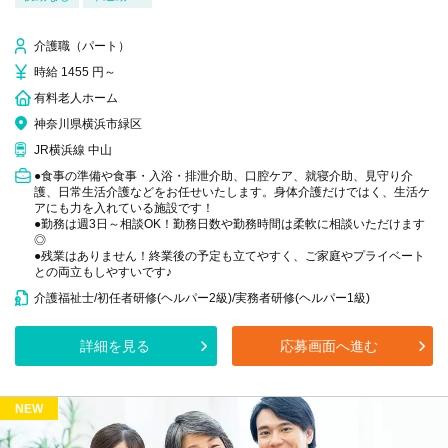
介護職（パート）
時給 1455 円～
有料老人ホーム
神奈川県横浜市緑区
JR横浜線 中山
●食事の準備や食事・入浴・排泄介助、口腔ケア、就寝介助、見守り介
護、日常生活介護などをお任せいたします。身体介護だけではく、生活ケ
アにも力を入れている施設です！
●勤務は週3日～相談OK！勤務日数や勤務時間は柔軟に相談いただけます
◎
●残業はありません！終業後の予定も立てやすく、ご家庭やプライベート
との両立もしやすいです♪
介護福祉士/初任者研修(ヘルパー2級)/実務者研修(ヘルパー1級)
詳細を見る
応募画面へ進む
NEW