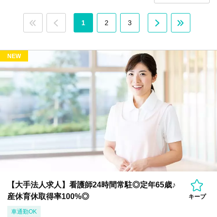
1
2
3
NEW
【大手法人求人】看護師24時間常駐◎定年65歳♪
産休育休取得率100%◎
キープ
車通勤OK