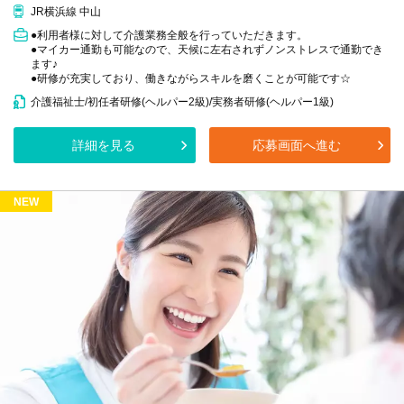
JR横浜線 中山
●利用者様に対して介護業務全般を行っていただきます。
●マイカー通勤も可能なので、天候に左右されずノンストレスで通勤でき
ます♪
●研修が充実しており、働きながらスキルを磨くことが可能です☆
介護福祉士/初任者研修(ヘルパー2級)/実務者研修(ヘルパー1級)
詳細を見る
応募画面へ進む
NEW