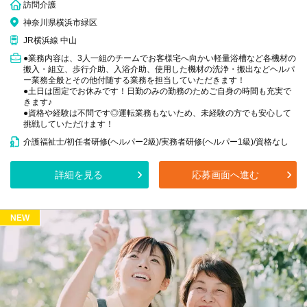
訪問介護
神奈川県横浜市緑区
JR横浜線 中山
●業務内容は、3人一組のチームでお客様宅へ向かい軽量浴槽など各機材の
搬入・組立、歩行介助、入浴介助、使用した機材の洗浄・搬出などヘルパ
ー業務全般とその他付随する業務を担当していただきます！
●土日は固定でお休みです！日勤のみの勤務のためご自身の時間も充実で
きます♪
●資格や経験は不問です◎運転業務もないため、未経験の方でも安心して
挑戦していただけます！
介護福祉士/初任者研修(ヘルパー2級)/実務者研修(ヘルパー1級)/資格なし
詳細を見る
応募画面へ進む
NEW