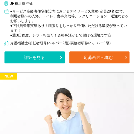
JR横浜線 中山
●サービス高齢者住宅施設内におけるデイサービス業務(定員20名)にて、
利用者様への入浴、トイレ、食事介助等、レクリエーション、送迎などを
お願いします。
●正社員登用実績あり！頑張りをしっかり評価いただける環境が整ってい
ます！
●週3日程度、シフト相談可！資格を活かして働ける環境です◎
介護福祉士/初任者研修(ヘルパー2級)/実務者研修(ヘルパー1級)
詳細を見る
応募画面へ進む
NEW