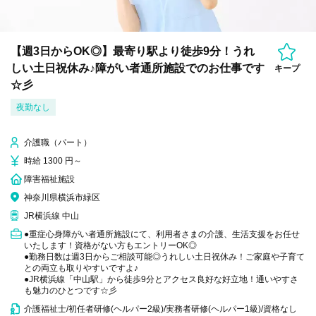
【週3日からOK◎】最寄り駅より徒歩9分！うれ
しい土日祝休み♪障がい者通所施設でのお仕事です
キープ
☆彡
夜勤なし
介護職（パート）
時給 1300 円～
障害福祉施設
神奈川県横浜市緑区
JR横浜線 中山
●重症心身障がい者通所施設にて、利用者さまの介護、生活支援をお任せ
いたします！資格がない方もエントリーOK◎
●勤務日数は週3日からご相談可能◎うれしい土日祝休み！ご家庭や子育て
との両立も取りやすいですよ♪
●JR横浜線「中山駅」から徒歩9分とアクセス良好な好立地！通いやすさ
も魅力のひとつです☆彡
介護福祉士/初任者研修(ヘルパー2級)/実務者研修(ヘルパー1級)/資格なし