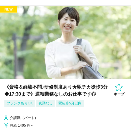
NEW
《資格＆経験不問♪研修制度あり★駅チカ徒歩3分
◆17:30まで》運転業務なしのお仕事です◎
キープ
ブランクありOK
夜勤なし
駅徒歩5分以内
介護職（パート）
時給 1405 円～