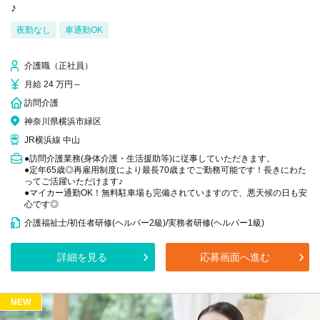
♪
夜勤なし
車通勤OK
介護職（正社員）
月給 24 万円～
訪問介護
神奈川県横浜市緑区
JR横浜線 中山
●訪問介護業務(身体介護・生活援助等)に従事していただきます。
●定年65歳◎再雇用制度により最長70歳までご勤務可能です！長きにわた
ってご活躍いただけます♪
●マイカー通勤OK！無料駐車場も完備されていますので、悪天候の日も安
心です◎
介護福祉士/初任者研修(ヘルパー2級)/実務者研修(ヘルパー1級)
詳細を見る
応募画面へ進む
NEW