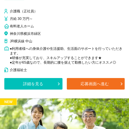
介護職（正社員）
月給 30 万円～
有料老人ホーム
神奈川県横浜市緑区
JR横浜線 中山
●利用者様への身体介護や生活援助、生活面のサポートを行っていただき
ます。
●研修が充実しており、スキルアップすることができます★
●定年が65歳なので、長期的に腰を据えて勤務したい方にオススメ◎
介護福祉士
詳細を見る
応募画面へ進む
NEW