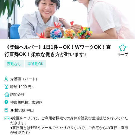
《登録ヘルパー》1日1件～OK！WワークOK！直
行直帰OK！柔軟な働き方が叶います♪
キープ
夜勤なし
車通勤OK
介護職（パート）
時給 1900 円～
訪問介護
神奈川県横浜市緑区
JR横浜線 中山
●緑区をエリアに、ご利用者様宅での身体介護及び生活援助を行っていた
だきます。
●事務所とは郵送やメールでのやり取りなので、ご自宅からの直行・直帰
が可能です♪