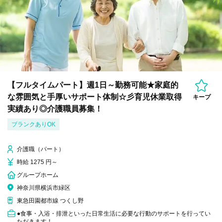
【フルタイムパート】週1日～勤務可能★家庭的
な雰囲気と手厚いサポート体制☆彡育児休業取得
キープ
実績あり◎介護職員募集！
ブランクありOK
介護職（パート）
時給 1275 円～
グループホーム
神奈川県横浜市緑区
東急田園都市線 つくし野
●食事・入浴・排泄といった日常生活に必要な行動のサポートを行ってい
ただきます！