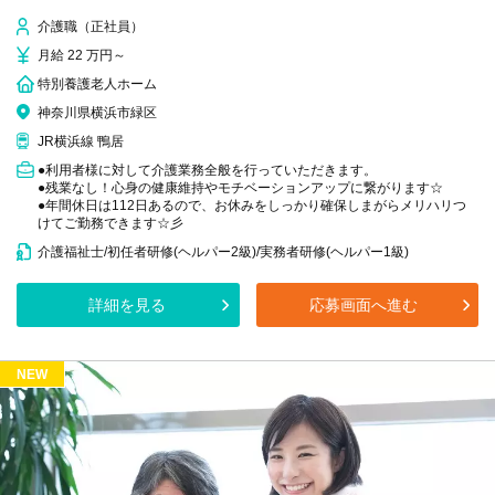
介護職（正社員）
月給 22 万円～
特別養護老人ホーム
神奈川県横浜市緑区
JR横浜線 鴨居
●利用者様に対して介護業務全般を行っていただきます。
●残業なし！心身の健康維持やモチベーションアップに繋がります☆
●年間休日は112日あるので、お休みをしっかり確保しまがらメリハリつ
けてご勤務できます☆彡
介護福祉士/初任者研修(ヘルパー2級)/実務者研修(ヘルパー1級)
詳細を見る
応募画面へ進む
NEW