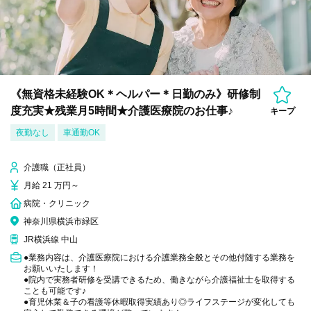
《無資格未経験OK＊ヘルパー＊日勤のみ》研修制
度充実★残業月5時間★介護医療院のお仕事♪
キープ
夜勤なし
車通勤OK
介護職（正社員）
月給 21 万円～
病院・クリニック
神奈川県横浜市緑区
JR横浜線 中山
●業務内容は、介護医療院における介護業務全般とその他付随する業務を
お願いいたします！
●院内で実務者研修を受講できるため、働きながら介護福祉士を取得する
ことも可能です♪
●育児休業＆子の看護等休暇取得実績あり◎ライフステージが変化しても