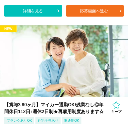
詳細を見る
応募画面へ進む
NEW
【賞与3.80ヶ月】マイカー通勤OK/残業なし◎年
間休日112日♪週休2日制★再雇用制度あります☆
キープ
ブランクありOK
住宅手当あり
車通勤OK