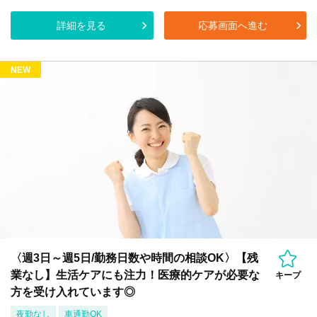
詳細を見る
応募画面へ進む
NEW
〈週3日～週5日/勤務日数や時間の相談OK〉【残
業なし】生活ケアにも注力！医療的ケアが必要な
キープ
方を受け入れています◎
夜勤なし
車通勤OK