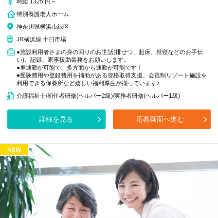
時給 1325 円～
特別養護老人ホーム
神奈川県横浜市緑区
JR横浜線 十日市場
●施設利用者さまの身の回りのお世話(排せつ、起床、就寝などのお手伝
い)、記録、家事援助業務をお願いします。
●車通勤が可能で、多方面から通勤が可能です！
●受験費用や登録費用を補助がある資格取得支援、会員制リゾート施設を
利用できる保養所など嬉しい福利厚生が揃っています♪
介護福祉士/初任者研修(ヘルパー2級)/実務者研修(ヘルパー1級)
詳細を見る
応募画面へ進む
NEW