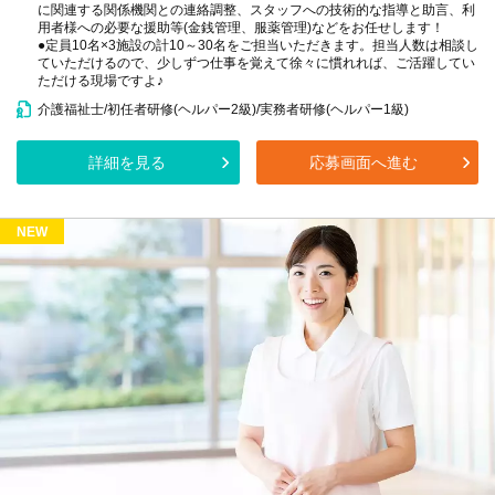
に関連する関係機関との連絡調整、スタッフへの技術的な指導と助言、利
用者様への必要な援助等(金銭管理、服薬管理)などをお任せします！
●定員10名×3施設の計10～30名をご担当いただきます。担当人数は相談し
ていただけるので、少しずつ仕事を覚えて徐々に慣れれば、ご活躍してい
ただける現場ですよ♪
介護福祉士/初任者研修(ヘルパー2級)/実務者研修(ヘルパー1級)
詳細を見る
応募画面へ進む
NEW