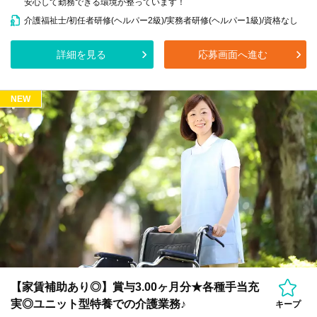
安心して勤務できる環境が整っています！
介護福祉士/初任者研修(ヘルパー2級)/実務者研修(ヘルパー1級)/資格なし
詳細を見る
応募画面へ進む
NEW
【家賃補助あり◎】賞与3.00ヶ月分★各種手当充
実◎ユニット型特養での介護業務♪
キープ