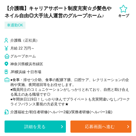
【介護職】キャリアサポート制度充実☆彡髪色や
ネイル自由◎大手法人運営のグループホーム♪
キープ
車通勤OK
介護職（正社員）
月給 22 万円～
グループホーム
神奈川県横浜市緑区
JR横浜線 十日市場
●食事・排せつ介助、食事の配膳下膳、口腔ケア、レクリエーションの企
画や実施、夜間巡回等をお任せします。
●職員同士のコミュニケーションがしっかりとれており、自然と助け合え
る風土のある職場です◎
●年間休日119日！しっかり休んでプライベートも充実間違いなし♪ワーク
ライフバランス重視の方必見です★
介護福祉士/初任者研修(ヘルパー2級)/実務者研修(ヘルパー1級)
詳細を見る
応募画面へ進む