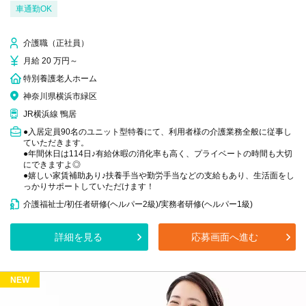
車通勤OK
介護職（正社員）
月給 20 万円～
特別養護老人ホーム
神奈川県横浜市緑区
JR横浜線 鴨居
●入居定員90名のユニット型特養にて、利用者様の介護業務全般に従事し
ていただきます。
●年間休日は114日♪有給休暇の消化率も高く、プライベートの時間も大切
にできますよ◎
●嬉しい家賃補助あり♪扶養手当や勤労手当などの支給もあり、生活面をし
っかりサポートしていただけます！
介護福祉士/初任者研修(ヘルパー2級)/実務者研修(ヘルパー1級)
詳細を見る
応募画面へ進む
NEW