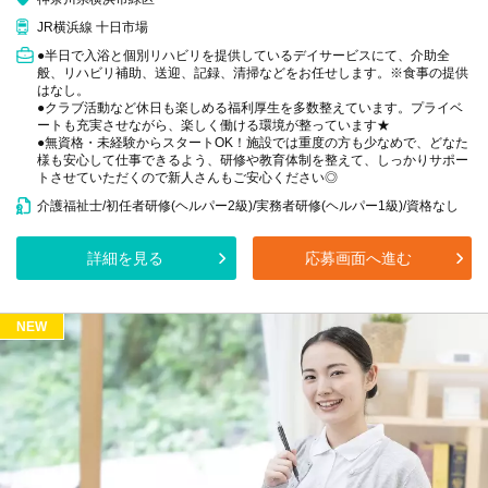
JR横浜線 十日市場
●半日で入浴と個別リハビリを提供しているデイサービスにて、介助全
般、リハビリ補助、送迎、記録、清掃などをお任せします。※食事の提供
はなし。
●クラブ活動など休日も楽しめる福利厚生を多数整えています。プライベ
ートも充実させながら、楽しく働ける環境が整っています★
●無資格・未経験からスタートOK！施設では重度の方も少なめで、どなた
様も安心して仕事できるよう、研修や教育体制を整えて、しっかりサポー
トさせていただくので新人さんもご安心ください◎
介護福祉士/初任者研修(ヘルパー2級)/実務者研修(ヘルパー1級)/資格なし
詳細を見る
応募画面へ進む
NEW