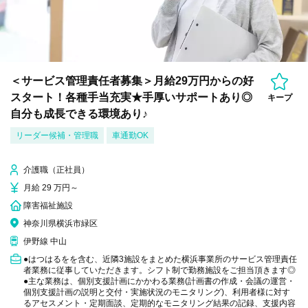
＜サービス管理責任者募集＞月給29万円からの好
スタート！各種手当充実★手厚いサポートあり◎
キープ
自分も成長できる環境あり♪
リーダー候補・管理職
車通勤OK
介護職（正社員）
月給 29 万円～
障害福祉施設
神奈川県横浜市緑区
伊野線 中山
●はつはるをを含む、近隣3施設をまとめた横浜事業所のサービス管理責任
者業務に従事していただきます。シフト制で勤務施設をご担当頂きます◎
●主な業務は、個別支援計画にかかわる業務(計画書の作成・会議の運営・
個別支援計画の説明と交付・実施状況のモニタリング)、利用者様に対す
るアセスメント・定期面談、定期的なモニタリング結果の記録、支援内容