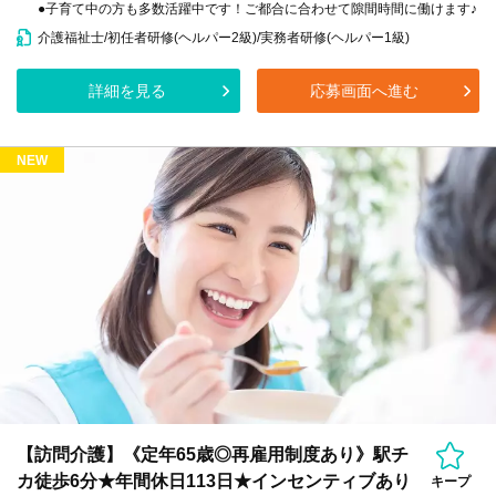
●子育て中の方も多数活躍中です！ご都合に合わせて隙間時間に働けます♪
介護福祉士/初任者研修(ヘルパー2級)/実務者研修(ヘルパー1級)
詳細を見る
応募画面へ進む
NEW
【訪問介護】《定年65歳◎再雇用制度あり》駅チ
カ徒歩6分★年間休日113日★インセンティブあり
キープ