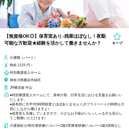
【無資格OK◎】保育室あり♪残業ほぼなし！夜勤
可能な方歓迎★経験を活かして働きませんか？
キープ
介護職（パート）
時給 1225 円～
特別養護老人ホーム
神奈川県横浜市緑区
JR横浜線 中山
●特別養護老人ホームにて、身体介助、日常生活における支援をお願いい
たします。
●基本的に月平均5時間程度とほぼありません☆彡プライベートの時間も大
切にしながら働けますよ♪
●保育室も完備していますので、小さなお子様がいらっしゃる方も安心し
てご勤務いただけます♪
介護福祉士/初任者研修(ヘルパー2級)/実務者研修(ヘルパー1級)/資格なし