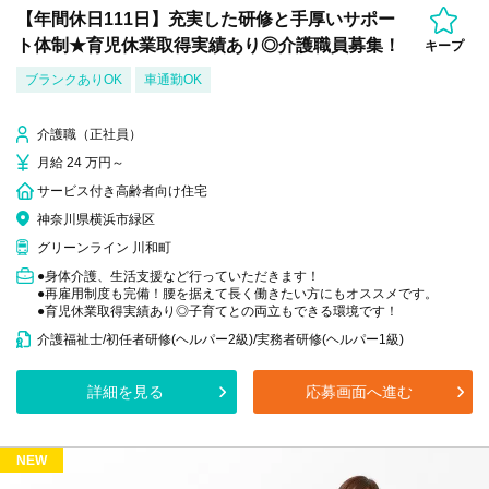
【年間休日111日】充実した研修と手厚いサポー
ト体制★育児休業取得実績あり◎介護職員募集！
キープ
ブランクありOK
車通勤OK
介護職（正社員）
月給 24 万円～
サービス付き高齢者向け住宅
神奈川県横浜市緑区
グリーンライン 川和町
●身体介護、生活支援など行っていただきます！
●再雇用制度も完備！腰を据えて長く働きたい方にもオススメです。
●育児休業取得実績あり◎子育てとの両立もできる環境です！
介護福祉士/初任者研修(ヘルパー2級)/実務者研修(ヘルパー1級)
詳細を見る
応募画面へ進む
NEW