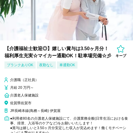
【介護福祉士歓迎◎】嬉しい賞与は3.50ヶ月分！
福利厚生充実☆マイカー通勤OK！駐車場完備☆彡
キープ
ブランクありOK
夜勤なし
車通勤OK
介護職（正社員）
月給 20 万円～
介護老人保健施設
佐賀県佐賀市
JR長崎本線(鳥栖～長崎) 伊賀屋
●利用者80名の介護老人保健施設にて、介護業務全般(日常生活における食
事、排泄、入浴等のケアなど)をお願いいたします！
●賞与は嬉しいと3.50ヶ月分安定した収入が見込めます！働くモチベーシ
ョンにも繋がりますね☆