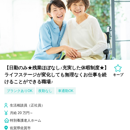
【日勤のみ★残業ほぼなし♪充実した休暇制度★】
ライフステージが変化しても無理なくお仕事を続
キープ
けることができる職場♪
ブランクありOK
夜勤なし
車通勤OK
生活相談員（正社員）
月給 20 万円～
特別養護老人ホーム
佐賀県佐賀市