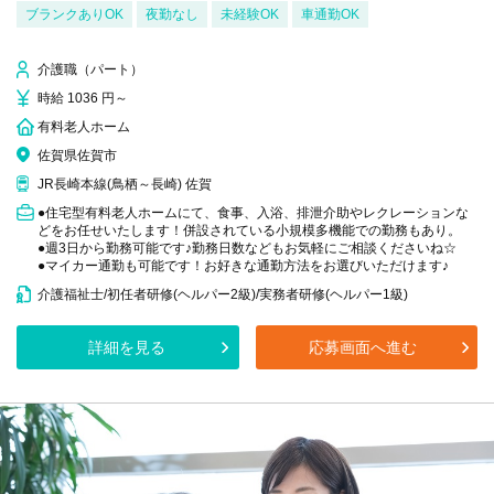
ブランクありOK
夜勤なし
未経験OK
車通勤OK
介護職（パート）
時給 1036 円～
有料老人ホーム
佐賀県佐賀市
JR長崎本線(鳥栖～長崎) 佐賀
●住宅型有料老人ホームにて、食事、入浴、排泄介助やレクレーションな
どをお任せいたします！併設されている小規模多機能での勤務もあり。
●週3日から勤務可能です♪勤務日数などもお気軽にご相談くださいね☆
●マイカー通勤も可能です！お好きな通勤方法をお選びいただけます♪
介護福祉士/初任者研修(ヘルパー2級)/実務者研修(ヘルパー1級)
詳細を見る
応募画面へ進む