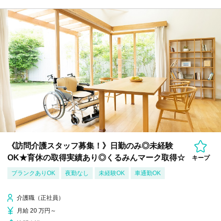
《訪問介護スタッフ募集！》日勤のみ◎未経験
OK★育休の取得実績あり◎くるみんマーク取得☆
キープ
ブランクありOK
夜勤なし
未経験OK
車通勤OK
介護職（正社員）
月給 20 万円～