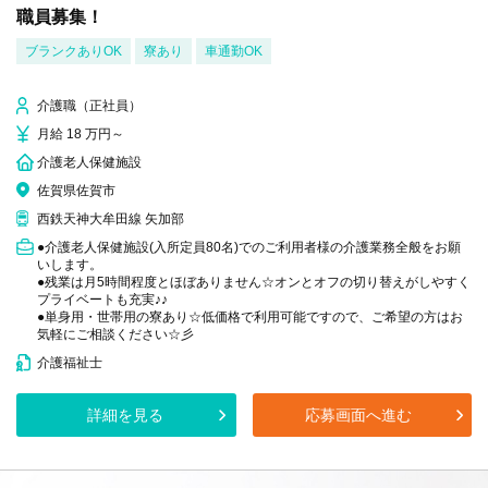
職員募集！
ブランクありOK
寮あり
車通勤OK
介護職（正社員）
月給 18 万円～
介護老人保健施設
佐賀県佐賀市
西鉄天神大牟田線 矢加部
●介護老人保健施設(入所定員80名)でのご利用者様の介護業務全般をお願
いします。
●残業は月5時間程度とほぼありません☆オンとオフの切り替えがしやすく
プライベートも充実♪♪
●単身用・世帯用の寮あり☆低価格で利用可能ですので、ご希望の方はお
気軽にご相談ください☆彡
介護福祉士
詳細を見る
応募画面へ進む