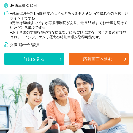
JR唐津線 久保田
●残業は月平均1時間程度とほとんどありません★定時で帰れるのも嬉しい
ポイントですね！
●定年は60歳までですが再雇用制度があり、最長65歳までお仕事を続けて
いただける環境です☆
●お子さまの学校行事や急な病気などにも柔軟に対応！お子さまの看護や
コロナ・インフルエンザ罹患の特別休暇が取得可能です。
介護福祉士/相談員
詳細を見る
応募画面へ進む