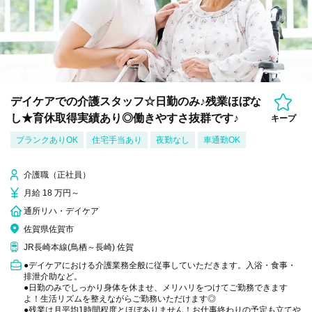
デイケアでの介護スタッフ☆日勤のみ♪残業ほぼな
し★育休取得実績あり◎働きやすさ抜群です♪
キープ
ブランクありOK
住宅手当あり
夜勤なし
車通勤OK
介護職（正社員）
月給 18 万円～
通所リハ・デイケア
佐賀県佐賀市
JR長崎本線(鳥栖～長崎) 佐賀
●デイケアにおける介護業務全般に従事していただきます。入浴・食事・
排泄介助など。
●日勤のみでしっかり身体を休ませ、メリハリをつけてご勤務できます
よ！生活リズムを整えながらご勤務いただけます◎
●残業は月平均1時間程度とほぼありません！お仕事終わりの予定も立てや