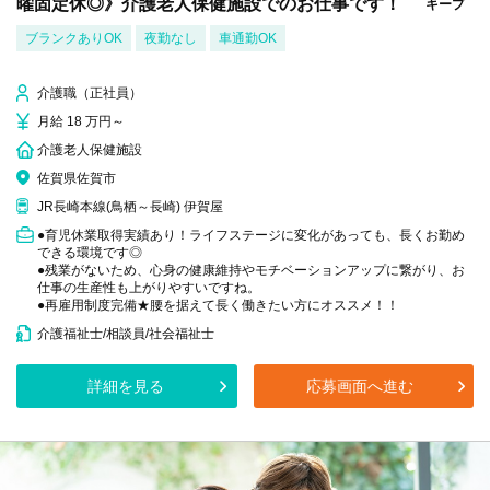
曜固定休◎》介護老人保健施設でのお仕事です！
キープ
ブランクありOK
夜勤なし
車通勤OK
介護職（正社員）
月給 18 万円～
介護老人保健施設
佐賀県佐賀市
JR長崎本線(鳥栖～長崎) 伊賀屋
●育児休業取得実績あり！ライフステージに変化があっても、長くお勤め
できる環境です◎
●残業がないため、心身の健康維持やモチベーションアップに繋がり、お
仕事の生産性も上がりやすいですね。
●再雇用制度完備★腰を据えて長く働きたい方にオススメ！！
介護福祉士/相談員/社会福祉士
詳細を見る
応募画面へ進む