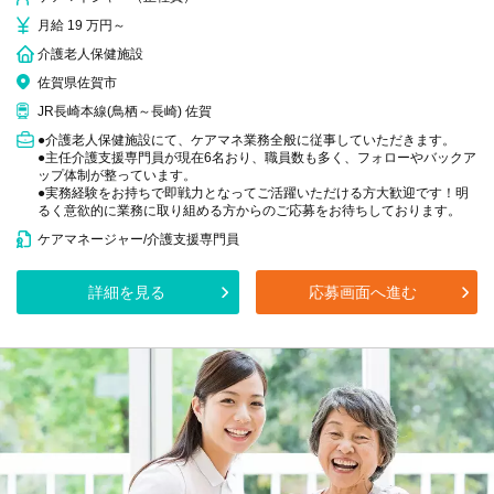
月給 19 万円～
介護老人保健施設
佐賀県佐賀市
JR長崎本線(鳥栖～長崎) 佐賀
●介護老人保健施設にて、ケアマネ業務全般に従事していただきます。
●主任介護支援専門員が現在6名おり、職員数も多く、フォローやバックア
ップ体制が整っています。
●実務経験をお持ちで即戦力となってご活躍いただける方大歓迎です！明
るく意欲的に業務に取り組める方からのご応募をお待ちしております。
ケアマネージャー/介護支援専門員
詳細を見る
応募画面へ進む