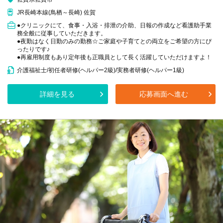
JR長崎本線(鳥栖～長崎) 佐賀
●クリニックにて、食事・入浴・排泄の介助、日報の作成など看護助手業
務全般に従事していただきます。
●夜勤はなく日勤のみの勤務☆ご家庭や子育てとの両立をご希望の方にぴ
ったりです♪
●再雇用制度もあり定年後も正職員として長く活躍していただけますよ！
介護福祉士/初任者研修(ヘルパー2級)/実務者研修(ヘルパー1級)
詳細を見る
応募画面へ進む