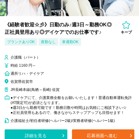
《経験者歓迎☆彡》日勤のみ♪週3日～勤務OK◎
正社員登用あり◎デイケアでのお仕事です♪
キープ
ブランクありOK
夜勤なし
車通勤OK
介護職（パート）
時給 1160 円～
通所リハ・デイケア
佐賀県佐賀市
JR長崎本線(鳥栖～長崎) 佐賀
●デイケアにて、介護業務全般をお願いいたします！普通自動車運転免許
(AT限定可)が必須となります。
●週3日から勤務可能です！勤務日数や時間はお気軽にご相談下さい☆
●正社員登用もあるので、働きながらステップアップも目指せます！
介護福祉士/初任者研修(ヘルパー2級)/実務者研修(ヘルパー1級)
詳細を見る
応募画面へ進む