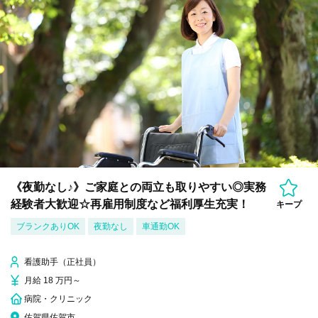
《夜勤なし♪》ご家庭との両立も取りやすい◎実務
経験者大歓迎☆再雇用制度など福利厚生充実！
キープ
ブランクありOK
夜勤なし
車通勤OK
看護助手（正社員）
月給 18 万円～
病院・クリニック
佐賀県佐賀市