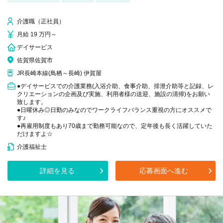
介護職（正社員）
月給 19 万円～
デイサービス
佐賀県佐賀市
JR長崎本線(鳥栖～長崎) 伊賀屋
●デイサービスでの介護業務(入浴介助、食事介助、排泄介助等と記録、レ
クリエーションの企画及び実施、利用者様の送迎、施設の清掃)をお願い
致します。
●日曜休み◎日勤のみなのでワークライフバランス重視の方にオススメで
す♪
●再雇用制度もあり70歳まで勤務可能なので、定年後も長く活躍していた
だけますよ☆
介護福祉士
詳細を見る
応募画面へ進む