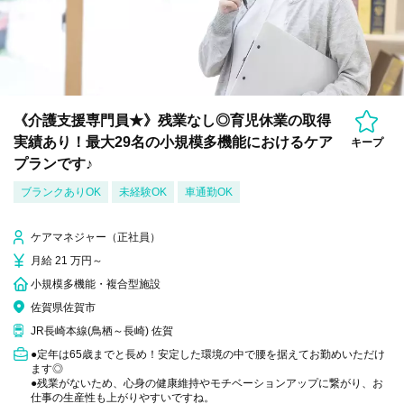
《介護支援専門員★》残業なし◎育児休業の取得
実績あり！最大29名の小規模多機能におけるケア
キープ
プランです♪
ブランクありOK
未経験OK
車通勤OK
ケアマネジャー（正社員）
月給 21 万円～
小規模多機能・複合型施設
佐賀県佐賀市
JR長崎本線(鳥栖～長崎) 佐賀
●定年は65歳までと長め！安定した環境の中で腰を据えてお勤めいただけ
ます◎
●残業がないため、心身の健康維持やモチベーションアップに繋がり、お
仕事の生産性も上がりやすいですね。