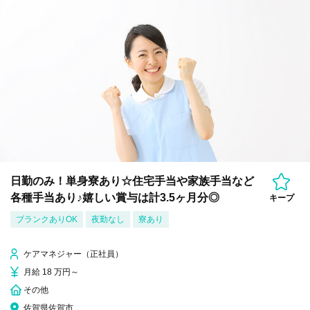
日勤のみ！単身寮あり☆住宅手当や家族手当など
各種手当あり♪嬉しい賞与は計3.5ヶ月分◎
キープ
ブランクありOK
夜勤なし
寮あり
ケアマネジャー（正社員）
月給 18 万円～
その他
佐賀県佐賀市