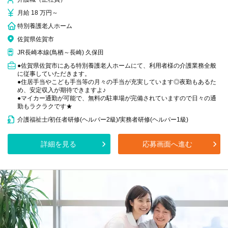
月給 18 万円～
特別養護老人ホーム
佐賀県佐賀市
JR長崎本線(鳥栖～長崎) 久保田
●佐賀県佐賀市にある特別養護老人ホームにて、利用者様の介護業務全般
に従事していただきます。
●住居手当やこども手当等の月々の手当が充実しています◎夜勤もあるた
め、安定収入が期待できますよ♪
●マイカー通勤が可能で、無料の駐車場が完備されていますので日々の通
勤もラクラクです★
介護福祉士/初任者研修(ヘルパー2級)/実務者研修(ヘルパー1級)
詳細を見る
応募画面へ進む