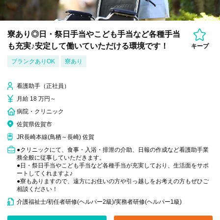
寮あり◎日・祭日手当やこども手当など各種手当
も充実♪安定して働いていただける環境です！
キープ
ブランクありOK
寮あり
看護助手（正社員）
月給 18 万円～
病院・クリニック
佐賀県佐賀市
JR長崎本線(鳥栖～長崎) 佐賀
●クリニックにて、食事・入浴・排泄の介助、日報の作成など看護助手業
務全般に従事していただきます。
●日・祭日手当やこども手当など各種手当が充実しており、生活面をサポ
ートしてくれますよ♪
●寮もありますので、遠方にお住いの方や引っ越しをお考えの方もぜひご
相談ください！
介護福祉士/初任者研修(ヘルパー2級)/実務者研修(ヘルパー1級)