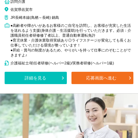
訪問介護
佐賀県佐賀市
JR長崎本線(鳥栖～長崎) 鍋島
●高齢者や障がいがあるお客様のご自宅を訪問し、お客様が充実した生活
を送れるよう支援(身体介護・生活援助)を行っていただきます。必須：介
護職員初任者研修修了者以上、普通自動車運転免許
●育児休業・介護休業取得実績あり◎ライフステージが変化しても長くお
仕事していただける環境が整っています！
●昇給・賞与の制度があるため、やりがいを持って仕事にのぞむことがで
きますよ♪
介護福祉士/初任者研修(ヘルパー2級)/実務者研修(ヘルパー1級)
詳細を見る
応募画面へ進む