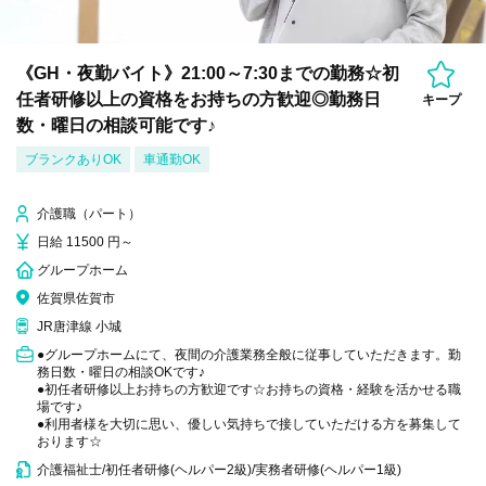
《GH・夜勤バイト》21:00～7:30までの勤務☆初
任者研修以上の資格をお持ちの方歓迎◎勤務日
キープ
数・曜日の相談可能です♪
ブランクありOK
車通勤OK
介護職（パート）
日給 11500 円～
グループホーム
佐賀県佐賀市
JR唐津線 小城
●グループホームにて、夜間の介護業務全般に従事していただきます。勤
務日数・曜日の相談OKです♪
●初任者研修以上お持ちの方歓迎です☆お持ちの資格・経験を活かせる職
場です♪
●利用者様を大切に思い、優しい気持ちで接していただける方を募集して
おります☆
介護福祉士/初任者研修(ヘルパー2級)/実務者研修(ヘルパー1級)