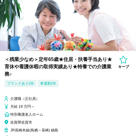
＜残業少なめ＞定年65歳★住居・扶養手当あり★
育休や看護休暇の取得実績あり★特養での介護業
キープ
務♪
ブランクありOK
車通勤OK
介護職（正社員）
月給 18 万円～
特別養護老人ホーム
佐賀県佐賀市
JR長崎本線(鳥栖～長崎) 鍋島