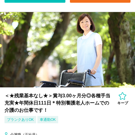
＜★残業基本なし★＞賞与3.00ヶ月分◎各種手当
充実★年間休日111日＊特別養護老人ホームでの
キープ
介護のお仕事です！
ブランクありOK
車通勤OK
介護職（正社員）