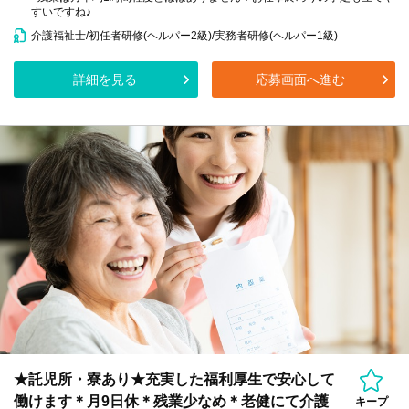
すいですね♪
介護福祉士/初任者研修(ヘルパー2級)/実務者研修(ヘルパー1級)
詳細を見る
応募画面へ進む
★託児所・寮あり★充実した福利厚生で安心して
働けます＊月9日休＊残業少なめ＊老健にて介護
キープ