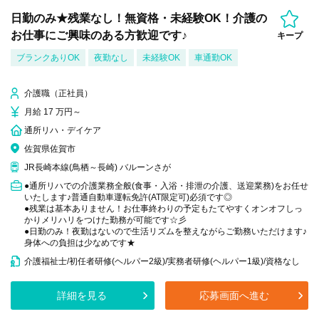
日勤のみ★残業なし！無資格・未経験OK！介護の
お仕事にご興味のある方歓迎です♪
キープ
ブランクありOK
夜勤なし
未経験OK
車通勤OK
介護職（正社員）
月給 17 万円～
通所リハ・デイケア
佐賀県佐賀市
JR長崎本線(鳥栖～長崎) バルーンさが
●通所リハでの介護業務全般(食事・入浴・排泄の介護、送迎業務)をお任せ
いたします♪普通自動車運転免許(AT限定可)必須です◎
●残業は基本ありません！お仕事終わりの予定もたてやすくオンオフしっ
かりメリハリをつけた勤務が可能です☆彡
●日勤のみ！夜勤はないので生活リズムを整えながらご勤務いただけます♪
身体への負担は少なめです★
介護福祉士/初任者研修(ヘルパー2級)/実務者研修(ヘルパー1級)/資格なし
詳細を見る
応募画面へ進む