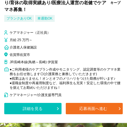
り/育休の取得実績あり/医療法人運営の老健でケア
キープ
マネ募集！
ブランクありOK
車通勤OK
ケアマネジャー（正社員）
月給 25 万円～
介護老人保健施設
佐賀県佐賀市
JR長崎本線(鳥栖～長崎) 伊賀屋
●ご利用者様のケアプラン作成やモニタリング、認定調査等のケアマネ業
務をお任せ致します◎(介護業務と兼務していただきます)
●残業はありません！オンとオフのメリハリをつけた勤務が叶います♪
●退職金制度や再雇用制度など、福利厚生も充実！安定した環境の中で腰
を据えてお勤めいただけますね！
ケアマネージャー/介護支援専門員
詳細を見る
応募画面へ進む