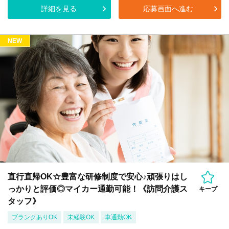
詳細を見る
応募画面へ進む
NEW
直行直帰OK☆豊富な研修制度で安心♪頑張りはし
っかりと評価◎マイカー通勤可能！《訪問介護ス
キープ
タッフ》
ブランクありOK
未経験OK
車通勤OK