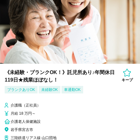
《未経験・ブランクOK！》託児所あり♪年間休日
119日★残業ほぼなし！
キープ
ブランクありOK
未経験OK
車通勤OK
介護職（正社員）
月給 18 万円～
介護老人保健施設
岩手県宮古市
三陸鉄道リアス線 山口団地