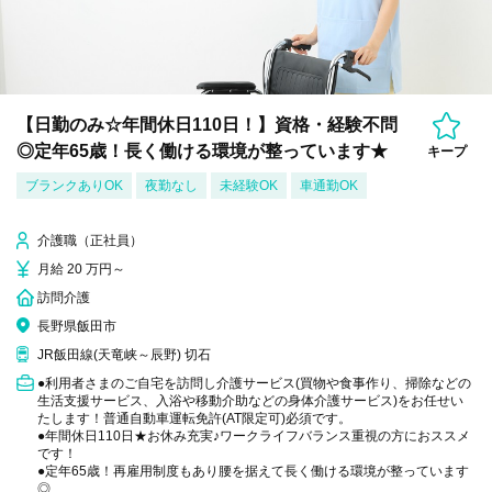
【日勤のみ☆年間休日110日！】資格・経験不問
◎定年65歳！長く働ける環境が整っています★
キープ
ブランクありOK
夜勤なし
未経験OK
車通勤OK
介護職（正社員）
月給 20 万円～
訪問介護
長野県飯田市
JR飯田線(天竜峡～辰野) 切石
●利用者さまのご自宅を訪問し介護サービス(買物や食事作り、掃除などの
生活支援サービス、入浴や移動介助などの身体介護サービス)をお任せい
たします！普通自動車運転免許(AT限定可)必須です。
●年間休日110日★お休み充実♪ワークライフバランス重視の方におススメ
です！
●定年65歳！再雇用制度もあり腰を据えて長く働ける環境が整っています
◎