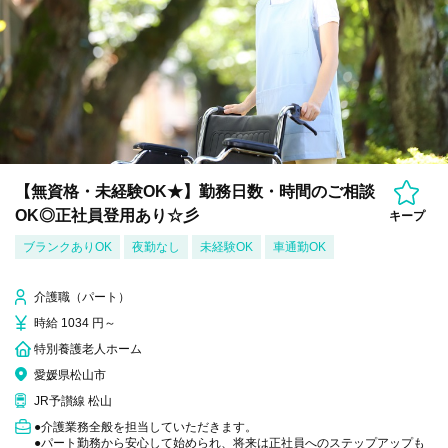
【無資格・未経験OK★】勤務日数・時間のご相談
OK◎正社員登用あり☆彡
キープ
ブランクありOK
夜勤なし
未経験OK
車通勤OK
介護職（パート）
時給 1034 円～
特別養護老人ホーム
愛媛県松山市
JR予讃線 松山
●介護業務全般を担当していただきます。
●パート勤務から安心して始められ、将来は正社員へのステップアップも