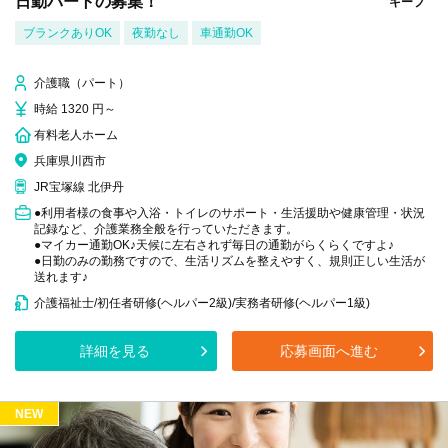
日勤パートの募集！
キープ
ブランクありOK
夜勤なし
車通勤OK
介護職（パート）
時給 1320 円～
有料老人ホーム
兵庫県川西市
JR宝塚線 北伊丹
●利用者様の食事や入浴・トイレのサポート・生活援助や健康管理・状況
記録など、介護業務全般を行っていただきます。
●マイカー通勤OK♪天候に左右されず毎日の通勤がらくらくですよ♪
●日勤のみの勤務ですので、生活リズムを整えやすく、規則正しい生活が
送れます♪
介護福祉士/初任者研修(ヘルパー2級)/実務者研修(ヘルパー1級)
詳細を見る
応募画面へ進む
NEW