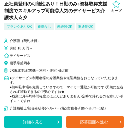
正社員登用の可能性あり！日勤のみ♪資格取得支援
制度でスキルアップ可能◎人気のデイサービス介
キープ
護求人☆彡
ブランクありOK
夜勤なし
未経験OK
車通勤OK
介護職（契約社員）
月給 18 万円～
デイサービス
岩手県盛岡市
JR東北本線(黒磯～利府・盛岡) 仙北町
●デイサービス利用者様の介護業務や送迎業務をおこなっていただきま
す。
●無料駐車場を完備していますので、マイカー通勤が可能です♪天候に左右
されず通勤できるので安心ですね★
●残業は月平均時間程度とほとんどありません♪定時で帰れるのも嬉しいポ
イントですね！
介護福祉士/初任者研修(ヘルパー2級)/実務者研修(ヘルパー1級)
詳細を見る
応募画面へ進む