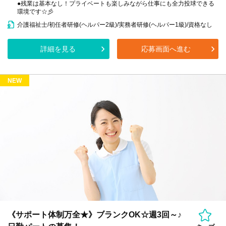
●残業は基本なし！プライベートも楽しみながら仕事にも全力投球できる
環境です☆彡
介護福祉士/初任者研修(ヘルパー2級)/実務者研修(ヘルパー1級)/資格なし
詳細を見る
応募画面へ進む
NEW
《サポート体制万全★》ブランクOK☆週3回～♪