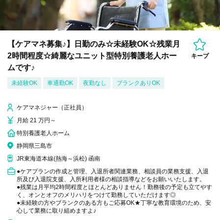
【ケアマネ募集♪】日勤のみ☆未経験OK☆残業月
2時間程度☆綺麗なユニット型特別養護老人ホー
キープ
ムです♪
未経験OK
車通勤OK
夜勤なし
ブランクありOK
ケアマネジャー（正社員）
月給 21 万円～
特別養護老人ホーム
静岡県三島市
JR東海道本線(熱海～浜松) 函南
●ケアプランの作成と管理、入退所者関連業務、相談員の業務支援、入退
所及び入退院支援、入所利用者様の相談指導などをお願いいたします。
●残業は月平均2時間程度とほとんどありません！勤務後の予定も立てやす
く、オンとオフのメリハリをつけて勤務していただけます◎
●未経験の方やブランクのある方もご応募OK★丁寧な教育環境のため、安
心して業務に取り組めますよ♪