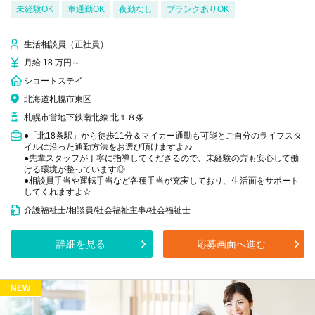
未経験OK
車通勤OK
夜勤なし
ブランクありOK
生活相談員（正社員）
月給 18 万円～
ショートステイ
北海道札幌市東区
札幌市営地下鉄南北線 北１８条
●「北18条駅」から徒歩11分＆マイカー通勤も可能とご自分のライフスタ
イルに沿った通勤方法をお選び頂けますよ♪♪
●先輩スタッフが丁寧に指導してくださるので、未経験の方も安心して働
ける環境が整っています◎
●相談員手当や運転手当など各種手当が充実しており、生活面をサポート
してくれますよ☆
介護福祉士/相談員/社会福祉主事/社会福祉士
詳細を見る
応募画面へ進む
NEW