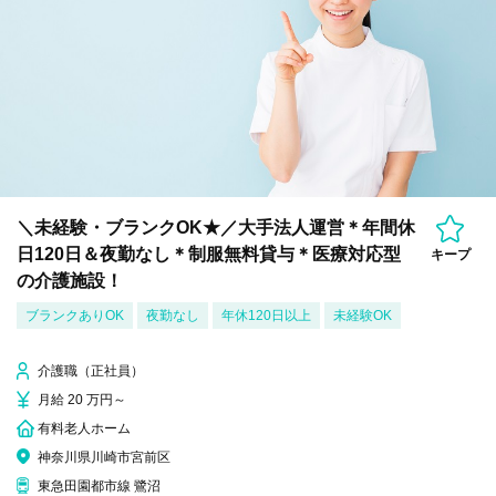
＼未経験・ブランクOK★／大手法人運営＊年間休
日120日＆夜勤なし＊制服無料貸与＊医療対応型
キープ
の介護施設！
ブランクありOK
夜勤なし
年休120日以上
未経験OK
介護職（正社員）
月給 20 万円～
有料老人ホーム
神奈川県川崎市宮前区
東急田園都市線 鷺沼