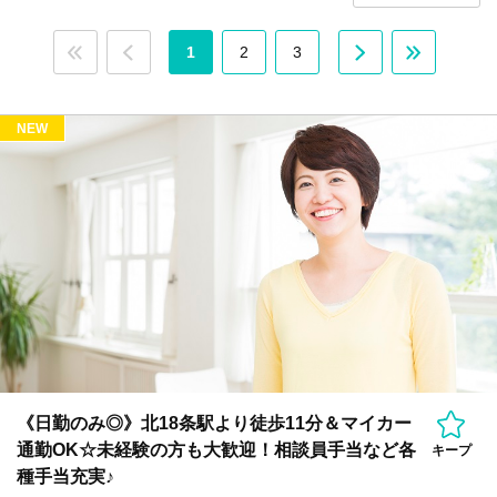
1
2
3
NEW
《日勤のみ◎》北18条駅より徒歩11分＆マイカー
通勤OK☆未経験の方も大歓迎！相談員手当など各
キープ
種手当充実♪