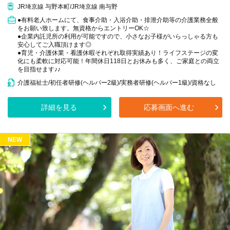
JR埼京線 与野本町/JR埼京線 南与野
●有料老人ホームにて、食事介助・入浴介助・排泄介助等の介護業務全般
をお願い致します。無資格からエントリーOK☆
●企業内託児所の利用が可能ですので、小さなお子様がいらっしゃる方も
安心してご入職頂けます◎
●育児・介護休業・看護休暇それぞれ取得実績あり！ライフステージの変
化にも柔軟に対応可能！年間休日118日とお休みも多く、ご家庭との両立
を目指せます♪♪
介護福祉士/初任者研修(ヘルパー2級)/実務者研修(ヘルパー1級)/資格なし
詳細を見る
応募画面へ進む
NEW