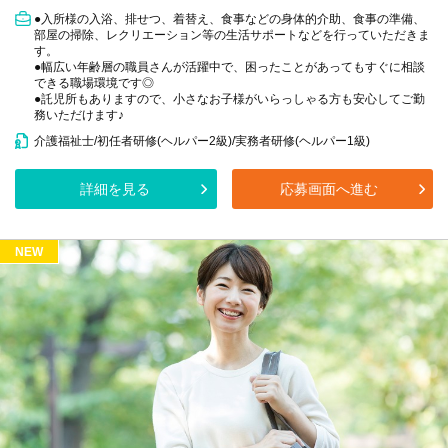
●入所様の入浴、排せつ、着替え、食事などの身体的介助、食事の準備、
部屋の掃除、レクリエーション等の生活サポートなどを行っていただきま
す。
●幅広い年齢層の職員さんが活躍中で、困ったことがあってもすぐに相談
できる職場環境です◎
●託児所もありますので、小さなお子様がいらっしゃる方も安心してご勤
務いただけます♪
介護福祉士/初任者研修(ヘルパー2級)/実務者研修(ヘルパー1級)
詳細を見る
応募画面へ進む
NEW