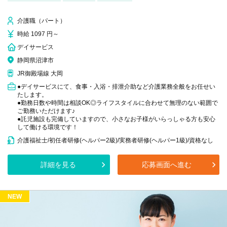
介護職（パート）
時給 1097 円～
デイサービス
静岡県沼津市
JR御殿場線 大岡
●デイサービスにて、食事・入浴・排泄介助など介護業務全般をお任せい
たします。
●勤務日数や時間は相談OK◎ライフスタイルに合わせて無理のない範囲で
ご勤務いただけます♪
●託児施設も完備していますので、小さなお子様がいらっしゃる方も安心
して働ける環境です！
介護福祉士/初任者研修(ヘルパー2級)/実務者研修(ヘルパー1級)/資格なし
詳細を見る
応募画面へ進む
NEW