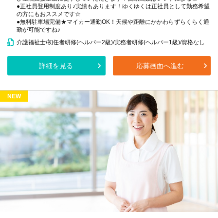
●正社員登用制度あり♪実績もあります！ゆくゆくは正社員として勤務希望
の方にもおススメです☆
●無料駐車場完備★マイカー通勤OK！天候や距離にかかわらずらくらく通
勤が可能ですね♪
介護福祉士/初任者研修(ヘルパー2級)/実務者研修(ヘルパー1級)/資格なし
詳細を見る
応募画面へ進む
NEW