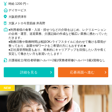
時給 1200 円～
デイサービス
大阪府摂津市
大阪メトロ今里筋線 井高野
●利用者様の食事・入浴・排せつなどの介助をはじめ、レクリエーション
の企画・運営、送迎業務、介護記録の作成など幅広い業務に携わっていた
だきます。
●勤務日数や勤務時間は相談OK♪ライフスタイルに合わせて働ける環境が
整っており、副業やWワークをご希望の方にもおすすめ★
●正社員登用制度もあり、将来的にキャリアアップを目指したい方や長く
安定して働きたい方も歓迎いたします！
介護福祉士/初任者研修(ヘルパー2級)/実務者研修(ヘルパー1級)/資格なし
詳細を見る
応募画面へ進む
NEW