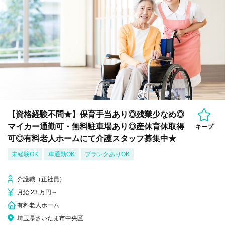
【資格経験不問★】保育手当あり◎残業少なめ◎
マイカー通勤可・無料駐車場あり◎産休育休取得
キープ
可◎有料老人ホームにて介護スタッフ募集中★
未経験OK
車通勤OK
ブランクありOK
介護職（正社員）
月給 23 万円～
有料老人ホーム
埼玉県さいたま市中央区