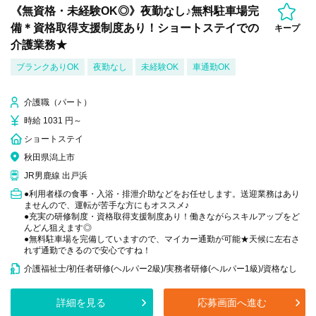
《無資格・未経験OK◎》夜勤なし♪無料駐車場完
備＊資格取得支援制度あり！ショートステイでの
キープ
介護業務★
ブランクありOK
夜勤なし
未経験OK
車通勤OK
介護職（パート）
時給 1031 円～
ショートステイ
秋田県潟上市
JR男鹿線 出戸浜
●利用者様の食事・入浴・排泄介助などをお任せします。送迎業務はあり
ませんので、運転が苦手な方にもオススメ♪
●充実の研修制度・資格取得支援制度あり！働きながらスキルアップをど
んどん狙えます◎
●無料駐車場を完備していますので、マイカー通勤が可能★天候に左右さ
れず通勤できるので安心ですね！
介護福祉士/初任者研修(ヘルパー2級)/実務者研修(ヘルパー1級)/資格なし
詳細を見る
応募画面へ進む