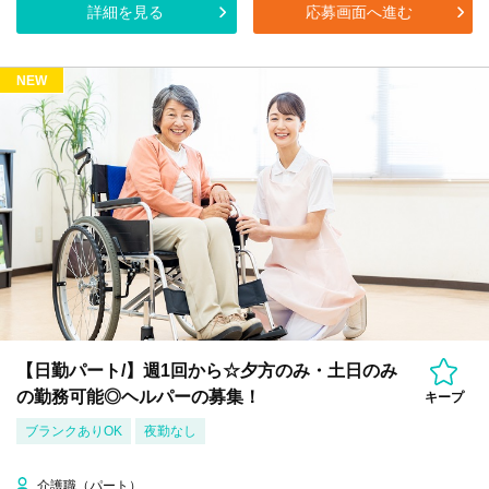
詳細を見る
応募画面へ進む
NEW
【日勤パート/】週1回から☆夕方のみ・土日のみ
の勤務可能◎ヘルパーの募集！
キープ
ブランクありOK
夜勤なし
介護職（パート）