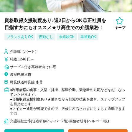
資格取得支援制度あり♪週2日からOK◎正社員を
目指す方にもオススメ★サ高住での介護業務！
キープ
ブランクありOK
夜勤なし
未経験OK
車通勤OK
介護職（パート）
時給 1240 円～
サービス付き高齢者向け住宅
岐阜県岐阜市
樽見鉄道樽見線 糸貫
●利用者様の食事・入浴・排泄、移動介助、緊急時の対応などをおこなっ
ていただきます。
●資格取得支援制度あり★働きながら知識や技術を磨き、ステップアップ
を目指せます！
●マイカー通勤が可能ですので、天候に左右されずにらくらく通勤できま
す◎
介護福祉士/初任者研修(ヘルパー2級)/実務者研修(ヘルパー1級)