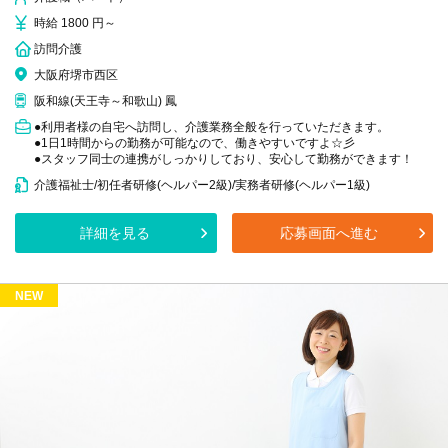
時給 1800 円～
訪問介護
大阪府堺市西区
阪和線(天王寺～和歌山) 鳳
●利用者様の自宅へ訪問し、介護業務全般を行っていただきます。
●1日1時間からの勤務が可能なので、働きやすいですよ☆彡
●スタッフ同士の連携がしっかりしており、安心して勤務ができます！
介護福祉士/初任者研修(ヘルパー2級)/実務者研修(ヘルパー1級)
詳細を見る
応募画面へ進む
NEW