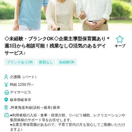
◇未経験・ブランクOK◇企業主導型保育園あり＊
週3日から相談可能！残業なし◎活気のあるデイ
キープ
サービス♪
ブランクありOK
夜勤なし
未経験OK
介護職（パート）
時給 1250 円～
デイサービス
岐阜県岐阜市
JR東海道本線(浜松～岐阜) 岐阜
●利用者様の入浴・食事・排泄介助、リハビリ補助、レクリエーションや
集団体操のサポート等をお任せします。
●企業主導保育園があるので、子育て世代の方も安心してご勤務いただけ
ますよ♪