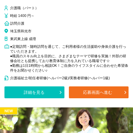
介護職（パート）
時給 1400 円～
訪問介護
埼玉県和光市
東武東上線 成増
●定期訪問・随時訪問を通じて、ご利用者様の生活援助や身体介護を行っ
ていただきます。
●職員のスキル向上を目的に、さまざまなテーマで研修を実施！外部の研
修会社とも提携しており教育体制に力を入れている職場です☆
●勤務は1日1時間から相談OK！ご自身のライフスタイルに合わせた希望条
件をお聞かせください♪
介護福祉士/初任者研修(ヘルパー2級)/実務者研修(ヘルパー1級)
詳細を見る
応募画面へ進む
NEW