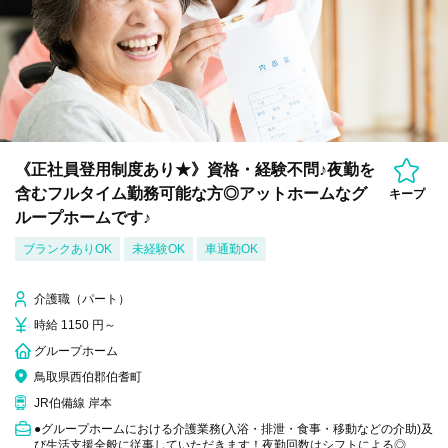
《正社員登用制度あり★》資格・経験不問♪夜勤を
含むフルタイム勤務可能な方◎アットホームなグ
キープ
ループホームです♪
ブランクありOK
未経験OK
車通勤OK
介護職（パート）
時給 1150 円～
グループホーム
鳥取県西伯郡伯耆町
JR伯備線 岸本
●グループホームにおける介護業務(入浴・排泄・食事・移動などの介助)及
び生活支援全般に従事していただきます！夜勤回数はシフトによる◎