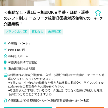
＜夜勤なし＞週1日～相談OK★早番・日勤・遅番
のシフト制♪チームワーク抜群◎医療対応住宅での
キープ
介護業務！
ブランクありOK
夜勤なし
未経験OK
介護職（パート）
時給 1400 円～
有料老人ホーム
神奈川県川崎市宮前区
東急田園都市線 鷺沼
●利用者様の身体介護(食事・入浴・排泄介助等)や生活援助、ケアコール対
応などをおこなっていただきます。
●午前のみ、午後のみの勤務など働き方は柔軟に相談OK！ライフスタイル
に合わせたご希望条件をお聞かせください♪
●看護師さんが常駐しているので、介護だけではなく医療に特化した知識
も身につけることができますよ◎
介護福祉士/初任者研修(ヘルパー2級)/実務者研修(ヘルパー1級)