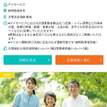
デイサービス
静岡県袋井市
天竜浜名湖線 敷地
●デイサービスにおける介護業務全般(おむつ交換・トイレ誘導などの身体
介護、食事の準備・配膳・食事介助、入浴介助、見守りや日常生活のサポ
ートなど)に従事していただきます♪
●夜勤はありません★生活リズムを整えながら負担少なくご勤務いただけ
ます♪
●マイカー通勤OK◎天候に左右されず通勤可能です♪無料駐車場完備！
介護福祉士/初任者研修(ヘルパー2級)/実務者研修(ヘルパー1級)
詳細を見る
応募画面へ進む
NEW