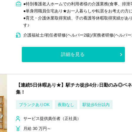
●特別養護老人ホームでの利用者様の介護業務(食事、排泄
●単身用職員住宅あり★お一人暮らしや転居をお考えの方
●育児・介護休業取得実績、子の看護等休暇取得実績があ
す♪
介護福祉士/初任者研修(ヘルパー2級)/実務者研修(ヘルパー
詳細を見る
【連続5日休暇あり★】駅チカ徒歩4分♪日勤のみ◎ベ
集！
ブランクありOK
夜勤なし
駅徒歩5分以内
サービス提供責任者（正社員）
月給 30 万円～