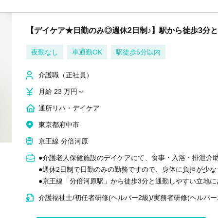
【デイケア★日勤のみ◎週休2日制♪】駅から徒歩3分
夜勤なし
車通勤OK
駅徒歩5分以内
介護職（正社員）
月給 23 万円～
通所リハ・デイケア
東京都府中市
京王線 分倍河原
●介護老人保健施設のデイケアにて、食事・入浴・排泄介
●週休2日制で日勤のみの勤務ですので、身体に負担が少
●京王線「分倍河原駅」から徒歩3分と通勤しやすい立地に
介護福祉士/初任者研修(ヘルパー2級)/実務者研修(ヘルパー