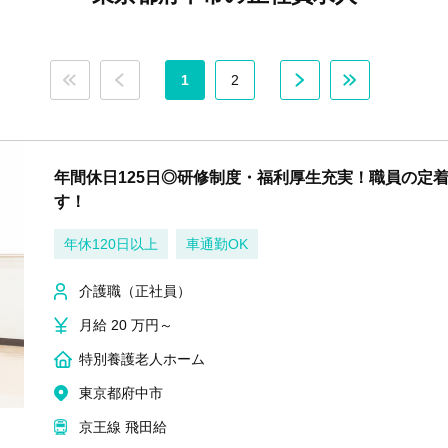
1
2
年間休日125日◎研修制度・福利厚生充実！職員の定
す！
年休120日以上
車通勤OK
介護職（正社員）
月給 20 万円～
特別養護老人ホーム
東京都府中市
京王線 飛田給