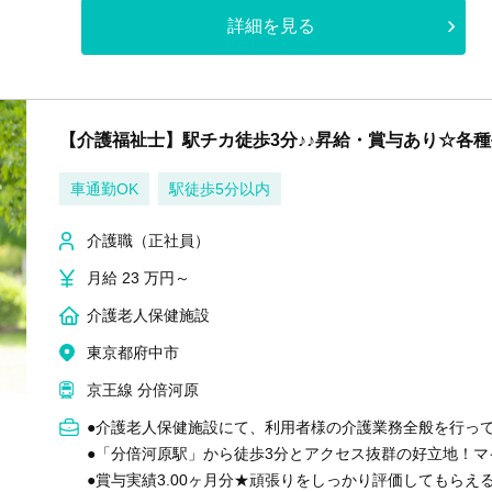
詳細を見る
【介護福祉士】駅チカ徒歩3分♪♪昇給・賞与あり☆各
車通勤OK
駅徒歩5分以内
介護職（正社員）
月給 23 万円～
介護老人保健施設
東京都府中市
京王線 分倍河原
●介護老人保健施設にて、利用者様の介護業務全般を行っ
●「分倍河原駅」から徒歩3分とアクセス抜群の好立地！マ
●賞与実績3.00ヶ月分★頑張りをしっかり評価してもら