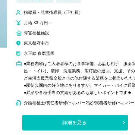
指導員・児童指導員（正社員）
月給 33 万円～
障害福祉施設
東京都府中市
京王線 多磨霊園
●業務内容はご入居者様のお食事準備、お話し相手、服薬
呂・トイレ)、清掃、洗濯業務、消灯後の巡回、支援、そ
ど生活支援業務全般とその他付随する業務をご担当いただ
●駅徒歩圏内の好立地にありますが、マイカー・バイク通
●昇給や各種手当の支給があるのも嬉しいポイントです★
介護福祉士/初任者研修(ヘルパー2級)/実務者研修(ヘルパー
詳細を見る