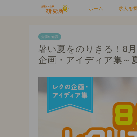
ホーム
求人を
介護の知識
暑い夏をのりきる！8
企画・アイディア集～