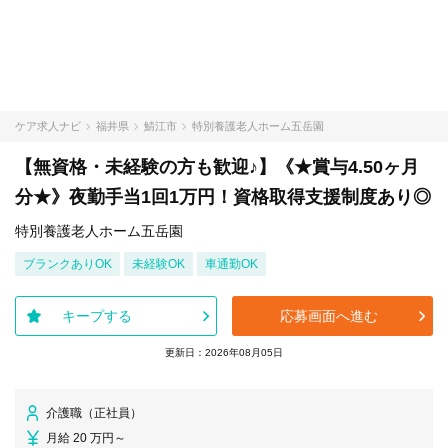
ケア求人ナビ
福井県
鯖江市
特別養護老人ホーム五岳園
【無資格・未経験の方も歓迎♪】《★賞与4.50ヶ月
分★》夜勤手当1回1万円！資格取得支援制度あり◎
特別養護老人ホーム五岳園
ブランクありOK
未経験OK
車通勤OK
キープする
応募画面へ進む
更新日：2026年08月05日
介護職（正社員）
月給 20 万円～