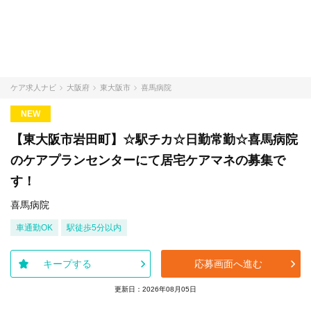
ケア求人ナビ
大阪府
東大阪市
喜馬病院
NEW
【東大阪市岩田町】☆駅チカ☆日勤常勤☆喜馬病院
のケアプランセンターにて居宅ケアマネの募集で
す！
喜馬病院
車通勤OK
駅徒歩5分以内
キープする
応募画面へ進む
更新日：2026年08月05日