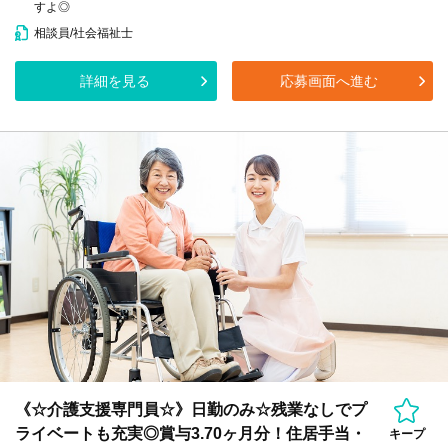
すよ◎
相談員/社会福祉士
詳細を見る
応募画面へ進む
《☆介護支援専門員☆》日勤のみ☆残業なしでプ
ライベートも充実◎賞与3.70ヶ月分！住居手当・
キープ