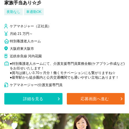
家族手当あり☆彡
夜勤なし
車通勤OK
ケアマネジャー（正社員）
月給 21 万円～
特別養護老人ホーム
大阪府東大阪市
近鉄奈良線 河内花園
●特別養護老人ホームにて、介護支援専門員業務全般(ケアプラン作成など)
をお任せいたします！
●賞与は嬉しい3.70ヶ月分！働くモチベーションにも繋がりますね☆
●最寄駅から徒歩圏内と公共交通機関でも通いやすい立地にあります！
ケアマネージャー/介護支援専門員
詳細を見る
応募画面へ進む