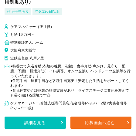
用制度あり♪
住宅手当あり
年休120日以上
ケアマネジャー（正社員）
月給 19 万円～
特別養護老人ホーム
大阪府東大阪市
近鉄奈良線 八戸ノ里
●特養にて入浴介助(衣類の着脱、洗髪)、食事介助(声かけ、見守り、配
膳、下膳)、排泄介助(トイレ誘導、オムツ交換)、ベッドシーツ交換等を行
っていただきます。
●住宅手当、扶養手当など各種手当充実！安定した生活をサポートしてく
れます♪
●育児休業や介護休業の取得実績があり、ライフステージに変化を迎えて
も長く働ける環境です◎
ケアマネージャー/介護支援専門員/初任者研修(ヘルパー2級)/実務者研修
(ヘルパー1級)
詳細を見る
応募画面へ進む