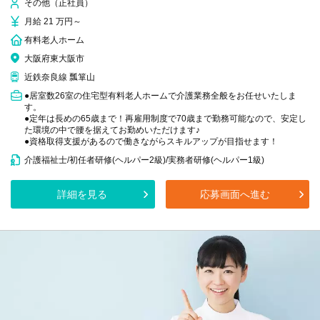
その他（正社員）
月給 21 万円～
有料老人ホーム
大阪府東大阪市
近鉄奈良線 瓢箪山
●居室数26室の住宅型有料老人ホームで介護業務全般をお任せいたしま
す。
●定年は長めの65歳まで！再雇用制度で70歳まで勤務可能なので、安定し
た環境の中で腰を据えてお勤めいただけます♪
●資格取得支援があるので働きながらスキルアップが目指せます！
介護福祉士/初任者研修(ヘルパー2級)/実務者研修(ヘルパー1級)
詳細を見る
応募画面へ進む