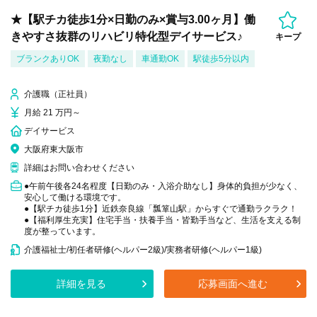
★【駅チカ徒歩1分×日勤のみ×賞与3.00ヶ月】働
きやすさ抜群のリハビリ特化型デイサービス♪
キープ
ブランクありOK
夜勤なし
車通勤OK
駅徒歩5分以内
介護職（正社員）
月給 21 万円～
デイサービス
大阪府東大阪市
詳細はお問い合わせください
●午前午後各24名程度【日勤のみ・入浴介助なし】身体的負担が少なく、
安心して働ける環境です。
●【駅チカ徒歩1分】近鉄奈良線「瓢箪山駅」からすぐで通勤ラクラク！
●【福利厚生充実】住宅手当・扶養手当・皆勤手当など、生活を支える制
度が整っています。
介護福祉士/初任者研修(ヘルパー2級)/実務者研修(ヘルパー1級)
詳細を見る
応募画面へ進む