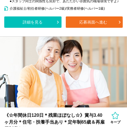
●スタッフ同士の関係性も良好で、あたたかい雰囲気の職場環境ですよ♪
介護福祉士/初任者研修(ヘルパー2級)/実務者研修(ヘルパー1級)
詳細を見る
応募画面へ進む
《☆年間休日120日＊残業ほぼなし☆》賞与3.40
ヶ月分＊住宅・扶養手当あり＊定年制65歳＆再雇
キープ