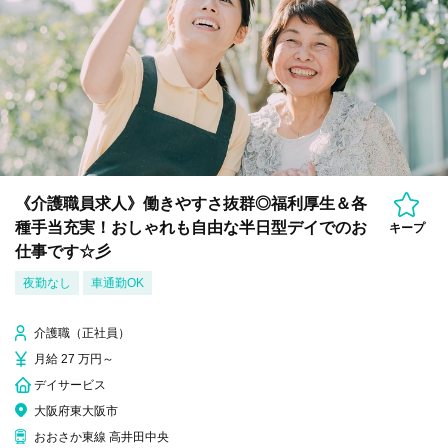
《介護職員求人》働きやすさ抜群◎福利厚生＆各
種手当充実！おしゃれも自由な半日型デイでのお
キープ
仕事です☆彡
夜勤なし
車通勤OK
介護職（正社員）
月給 27 万円～
デイサービス
大阪府東大阪市
おおさか東線 高井田中央