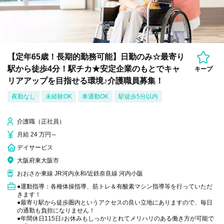
【定年65歳！長期的勤務可能】日勤のみ☆最寄り
駅から徒歩4分！駅チカ★安定企業のもとでキャ
キープ
リアアップを目指せる環境♪介護職員募集！
夜勤なし
未経験OK
車通勤OK
駅徒歩5分以内
介護職（正社員）
月給 24 万円～
デイサービス
大阪府東大阪市
おおさか東線 JR河内永和/近鉄奈良線 河内小阪
●運動指導：各種体操指導、筋トレ＆有酸素マシン指導等を行っていただ
きます！
●最寄り駅から徒歩圏内というアクセスの良い立地にありますので、毎日
の通勤も負担になりません！
●年間休日115日♪お休みもしっかりとれてメリハリのある働き方が可能で