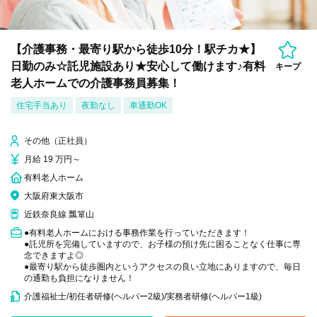
【介護事務・最寄り駅から徒歩10分！駅チカ★】
日勤のみ☆託児施設あり★安心して働けます♪有料
キープ
老人ホームでの介護事務員募集！
住宅手当あり
夜勤なし
車通勤OK
その他（正社員）
月給 19 万円～
有料老人ホーム
大阪府東大阪市
近鉄奈良線 瓢箪山
●有料老人ホームにおける事務作業を行っていただきます！
●託児所を完備していますので、お子様の預け先に困ることなく仕事に専
念できますよ◎
●最寄り駅から徒歩圏内というアクセスの良い立地にありますので、毎日
の通勤も負担になりません！
介護福祉士/初任者研修(ヘルパー2級)/実務者研修(ヘルパー1級)