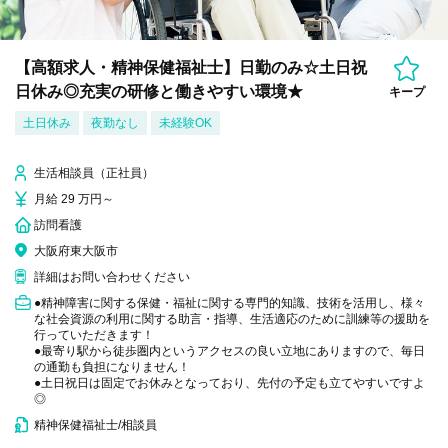
【高額求人・精神保健福祉士】日勤のみ☆土日祝
日休み◎充実の研修と働きやすい環境★
キープ
土日休み
夜勤なし
未経験OK
生活相談員（正社員）
月給 29 万円～
訪問看護
大阪府東大阪市
詳細はお問い合わせください
●精神障害に関する保健・福祉に関する専門的知識、技術を活用し、様々
な社会資源の利用に関する助言・指導、生活適応のために訓練等の援助を
行っていただきます！
●最寄り駅から徒歩圏内というアクセスの良い立地にありますので、毎日
の通勤も負担になりません！
●土日祝日は固定でお休みとなっており、先付の予定も立てやすいですよ
◎
精神保健福祉士/相談員