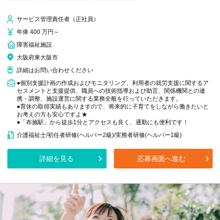
サービス管理責任者（正社員）
年俸 400 万円～
障害福祉施設
大阪府東大阪市
詳細はお問い合わせください
●個別支援計画の作成およびモニタリング、利用者の就労支援に関するア
セスメントと支援提供、職員への技術指導および助言、関係機関との連
携・調整、施設運営に関する業務全般を行っていただきます。
●育休の取得実績もありますので、将来的に子育てをしながら働きたいと
お考えの方も安心ですよ★
●「布施駅」から徒歩1分とアクセスも良く、通勤にも便利です！
介護福祉士/初任者研修(ヘルパー2級)/実務者研修(ヘルパー1級)
詳細を見る
応募画面へ進む