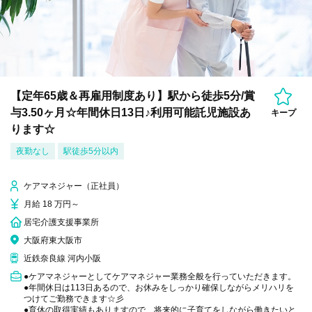
【定年65歳＆再雇用制度あり】駅から徒歩5分/賞
与3.50ヶ月☆年間休日13日♪利用可能託児施設あ
キープ
ります☆
夜勤なし
駅徒歩5分以内
ケアマネジャー（正社員）
月給 18 万円～
居宅介護支援事業所
大阪府東大阪市
近鉄奈良線 河内小阪
●ケアマネジャーとしてケアマネジャー業務全般を行っていただきます。
●年間休日は113日あるので、お休みをしっかり確保しながらメリハリを
つけてご勤務できます☆彡
●育休の取得実績もありますので、将来的に子育てをしながら働きたいと