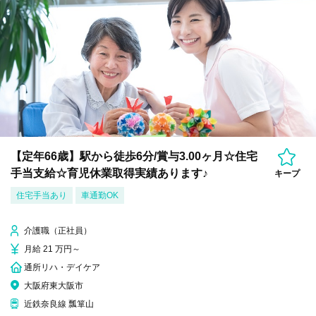
【定年66歳】駅から徒歩6分/賞与3.00ヶ月☆住宅
手当支給☆育児休業取得実績あります♪
キープ
住宅手当あり
車通勤OK
介護職（正社員）
月給 21 万円～
通所リハ・デイケア
大阪府東大阪市
近鉄奈良線 瓢箪山