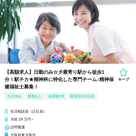
【高額求人】日勤のみ☆彡最寄り駅から徒歩1
分！駅チカ★精神科に特化した専門チーム♪精神保
キープ
健福祉士募集！
土日休み
夜勤なし
未経験OK
駅徒歩5分以内
生活相談員（正社員）
月給 29 万円～
訪問看護
大阪府東大阪市