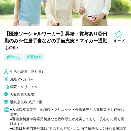
【医療ソーシャルワーカー】昇給・賞与あり◎日
勤のみ☆住居手当などの手当充実＊マイカー通勤
キープ
もOK♪
夜勤なし
車通勤OK
生活相談員（正社員）
月給 25 万円～
病院・クリニック
大阪府東大阪市
近鉄奈良線 八戸ノ里
●入退院支援業務、他病院・クリニック・介護施設との連携等をお任せし
ます。
●退職金制度や再雇用制度など福利厚生が充実しており、安心して長く働
けます♪
●残業は月平均3時間ほどとほとんどなく、定時で気持ちよく帰れる環境で