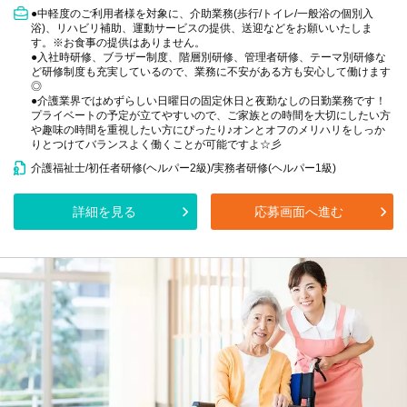
●中軽度のご利用者様を対象に、介助業務(歩行/トイレ/一般浴の個別入
浴)、リハビリ補助、運動サービスの提供、送迎などをお願いいたしま
す。※お食事の提供はありません。
●入社時研修、ブラザー制度、階層別研修、管理者研修、テーマ別研修な
ど研修制度も充実しているので、業務に不安がある方も安心して働けます
◎
●介護業界ではめずらしい日曜日の固定休日と夜勤なしの日勤業務です！
プライベートの予定が立てやすいので、ご家族との時間を大切にしたい方
や趣味の時間を重視したい方にぴったり♪オンとオフのメリハリをしっか
りとつけてバランスよく働くことが可能ですよ☆彡
介護福祉士/初任者研修(ヘルパー2級)/実務者研修(ヘルパー1級)
詳細を見る
応募画面へ進む