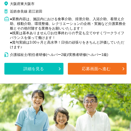
大阪府東大阪市
近鉄奈良線 若江岩田
●業務内容は、施設内における食事介助、排泄介助、入浴介助、着替え介
助、移動介助、環境整備、レクリエーションの企画・実施など介護業務全
般とその他付随する業務をお願いいたします！
●残業は基本ありません◎お仕事終わりの予定も立てやすくワークライフ
バランスを保って働けます！
●賞与実績は3.00ヶ月と高水準！日頃の頑張りをきちんと評価していただ
けます♪
介護福祉士/初任者研修(ヘルパー2級)/実務者研修(ヘルパー1級)
詳細を見る
応募画面へ進む