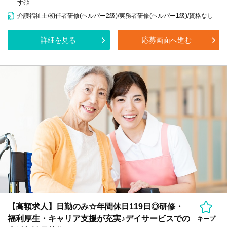
す◎
介護福祉士/初任者研修(ヘルパー2級)/実務者研修(ヘルパー1級)/資格なし
詳細を見る
応募画面へ進む
【高額求人】日勤のみ☆年間休日119日◎研修・
福利厚生・キャリア支援が充実♪デイサービスでの
キープ