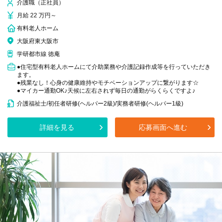
介護職（正社員）
月給 22 万円～
有料老人ホーム
大阪府東大阪市
学研都市線 徳庵
●住宅型有料老人ホームにて介助業務や介護記録作成等を行っていただき
ます。
●残業なし！心身の健康維持やモチベーションアップに繋がります☆
●マイカー通勤OK♪天候に左右されず毎日の通勤がらくらくですよ♪
介護福祉士/初任者研修(ヘルパー2級)/実務者研修(ヘルパー1級)
詳細を見る
応募画面へ進む