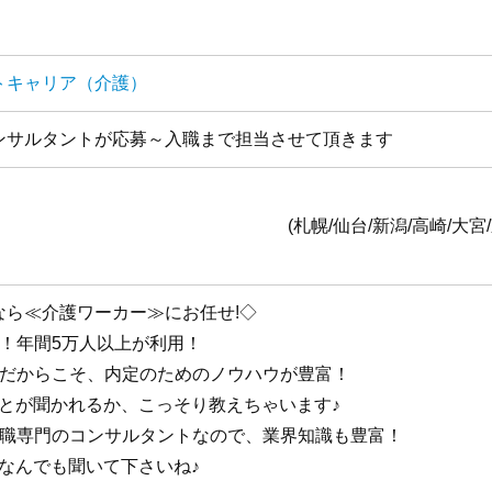
トキャリア（介護）
ンサルタントが応募～入職まで担当させて頂きます
全国1
台/新潟/高崎/大宮/東京/横浜/静岡/名古
なら≪介護ワーカー≫にお任せ!◇
手！年間5万人以上が利用！
手だからこそ、内定のためのノウハウが豊富！
ことが聞かれるか、こっそり教えちゃいます♪
護職専門のコンサルタントなので、業界知識も豊富！
なんでも聞いて下さいね♪