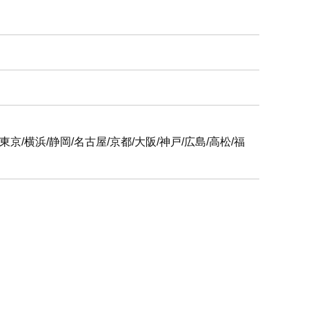
6支社
屋/京都/大阪/神戸/広島/高松/福