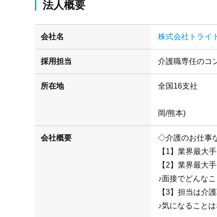
法人概要
会社名
株式会社トライ
採用担当
介護職専任のコ
所在地
(札幌/仙
岡/熊本)
会社概要
◇介護のお仕事
【1】業界最大
【2】業界最大
♪面接でどんな
【3】担当は介
♪気になることは