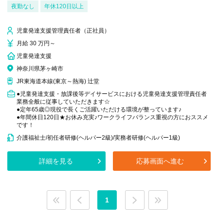
夜勤なし
年休120日以上
児童発達支援管理責任者（正社員）
月給 30 万円～
児童発達支援
神奈川県茅ヶ崎市
JR東海道本線(東京～熱海) 辻堂
●児童発達支援・放課後等デイサービスにおける児童発達支援管理責任者
業務全般に従事していただきます☆
●定年65歳◎現役で長くご活躍いただける環境が整っています♪
●年間休日120日★お休み充実♪ワークライフバランス重視の方におススメ
です！
介護福祉士/初任者研修(ヘルパー2級)/実務者研修(ヘルパー1級)
詳細を見る
応募画面へ進む
1