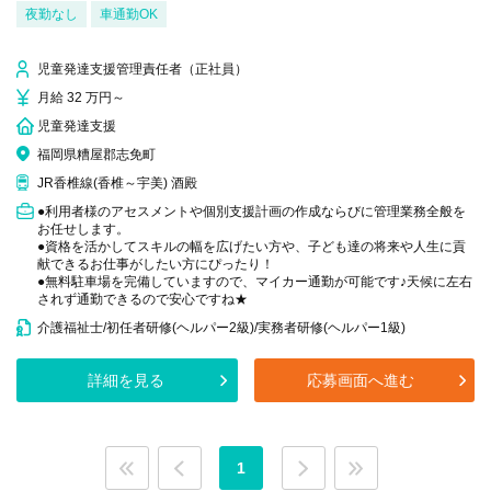
夜勤なし
車通勤OK
児童発達支援管理責任者（正社員）
月給 32 万円～
児童発達支援
福岡県糟屋郡志免町
JR香椎線(香椎～宇美) 酒殿
●利用者様のアセスメントや個別支援計画の作成ならびに管理業務全般を
お任せします。
●資格を活かしてスキルの幅を広げたい方や、子ども達の将来や人生に貢
献できるお仕事がしたい方にぴったり！
●無料駐車場を完備していますので、マイカー通勤が可能です♪天候に左右
されず通勤できるので安心ですね★
介護福祉士/初任者研修(ヘルパー2級)/実務者研修(ヘルパー1級)
詳細を見る
応募画面へ進む
1