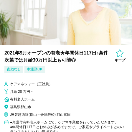
2021年9月オープンの有老★年間休日117日♪条件
次第では月給30万円以上も可能◎
キープ
夜勤なし
車通勤OK
ケアマネジャー（正社員）
月給 20 万円～
有料老人ホーム
福島県郡山市
JR磐越西線(郡山～会津若松) 郡山富田
●介護付有料老人ホームにて、ケアマネ業務を行っていただきます。
●年間休日117日とお休みが多めですので、ご家庭やプライベートとのバ
ランスのとりやすい職場です♪