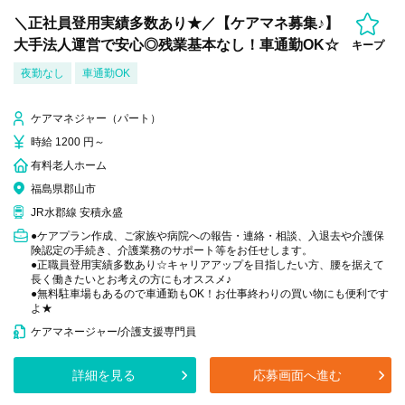
＼正社員登用実績多数あり★／【ケアマネ募集♪】
大手法人運営で安心◎残業基本なし！車通勤OK☆
キープ
夜勤なし
車通勤OK
ケアマネジャー（パート）
時給 1200 円～
有料老人ホーム
福島県郡山市
JR水郡線 安積永盛
●ケアプラン作成、ご家族や病院への報告・連絡・相談、入退去や介護保
険認定の手続き、介護業務のサポート等をお任せします。
●正職員登用実績多数あり☆キャリアアップを目指したい方、腰を据えて
長く働きたいとお考えの方にもオススメ♪
●無料駐車場もあるので車通勤もOK！お仕事終わりの買い物にも便利です
よ★
ケアマネージャー/介護支援専門員
詳細を見る
応募画面へ進む