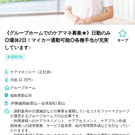
《グループホームでのケアマネ募集★》日勤のみ
◎週休2日！マイカー通勤可能◎各種手当が充実
キープ
しています♪
車通勤OK
ケアマネジャー（正社員）
月給 21 万円～
グループホーム
福島県郡山市
JR磐越西線(郡山～会津若松) 郡山
・調剤薬局や介護施設などの事業を展開しているコスモファーマグループ
が運営するグループホームでのお仕事です。
・利用者様へのケアマネジメント、ケアアセスメント、ケアプラン作成、
国保連への請求業務、サービス提供票、給付管理票作成などを行なってい
ただきます。