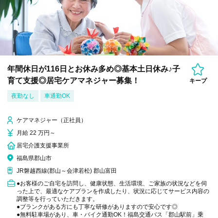
年間休日が116日とお休み多め◎基本土日休み♪子
育て支援◎居宅ケアマネジャー募集！
キープ
夜勤なし
車通勤OK
ケアマネジャー（正社員）
月給 22 万円～
居宅介護支援事業所
福島県郡山市
JR磐越西線(郡山～会津若松) 郡山富田
●お客様のご自宅を訪問し、健康状態、生活環境、ご家族の状況などを伺
った上で、最適なケアプランを作成したり、状況に応じてサービス内容の
調整等を行っていただきます。
●ブランクがある方にも丁寧な研修がありますので安心です◎
●無料駐車場があり、車・バイク通勤OK！福島交通バス「郡山駅前」乗