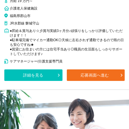
月給 19 万円～
介護老人保健施設
福島県郡山市
JR水郡線 磐城守山
●昇給＆賞与あり☆彡賞与実績3ヶ月分♪頑張りをしっかり評価していただ
けます！！
●駐車場完備でマイカー通勤OK◎天候に左右されず通勤できるので雨の日
も安心ですね★
●賃貸にお住まいの方には住宅手当あり◎職員の生活面もしっかりサポー
トしていただけます♪
ケアマネージャー/介護支援専門員
詳細を見る
応募画面へ進む