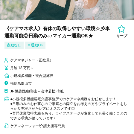
《ケアマネ求人》有休の取得しやすい環境☆彡車
通勤可能◎日勤のみ♪♪マイカー通勤OK★
キープ
夜勤なし
車通勤OK
ケアマネジャー（正社員）
月給 18 万円～
小規模多機能・複合型施設
福島県郡山市
JR磐越西線(郡山～会津若松) 郡山
●小規模多機能居宅介護事務所でのケアマネ業務をお任せします！
●日勤のみのお仕事なので家庭との両立をお考えの方やプライベートをし
っかり充実させたい方にオススメです◎
●育児休業取得実績もあり、ライフステージが変化しても長く働くことの
できる環境が整っています♪
ケアマネージャー/介護支援専門員