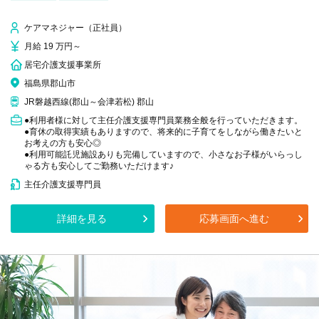
ケアマネジャー（正社員）
月給 19 万円～
居宅介護支援事業所
福島県郡山市
JR磐越西線(郡山～会津若松) 郡山
●利用者様に対して主任介護支援専門員業務全般を行っていただきます。
●育休の取得実績もありますので、将来的に子育てをしながら働きたいと
お考えの方も安心◎
●利用可能託児施設ありも完備していますので、小さなお子様がいらっし
ゃる方も安心してご勤務いただけます♪
主任介護支援専門員
詳細を見る
応募画面へ進む