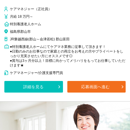
ケアマネジャー（正社員）
月給 18 万円～
特別養護老人ホーム
福島県郡山市
JR磐越西線(郡山～会津若松) 郡山富田
●特別養護老人ホームにてケアマネ業務に従事して頂きます！
●日勤のみのお仕事なので家庭との両立をお考えの方やプライベートをし
っかり充実させたい方にオススメです◎
●賞与は3ヶ月分以上！目標に向かってメリハリをもってお仕事していただ
けます★
ケアマネージャー/介護支援専門員
詳細を見る
応募画面へ進む