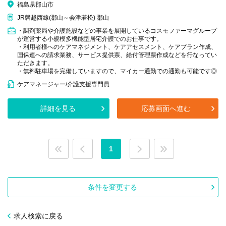
福島県郡山市
JR磐越西線(郡山～会津若松) 郡山
・調剤薬局や介護施設などの事業を展開しているコスモファーマグループ
が運営する小規模多機能型居宅介護でのお仕事です。
・利用者様へのケアマネジメント、ケアアセスメント、ケアプラン作成、
国保連への請求業務、サービス提供票、給付管理票作成などを行なってい
ただきます。
・無料駐車場を完備していますので、マイカー通勤での通勤も可能です◎
ケアマネージャー/介護支援専門員
詳細を見る
応募画面へ進む
1
条件を変更する
求人検索に戻る