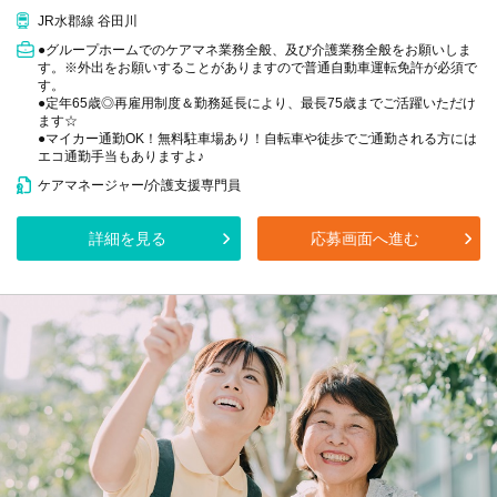
JR水郡線 谷田川
●グループホームでのケアマネ業務全般、及び介護業務全般をお願いしま
す。※外出をお願いすることがありますので普通自動車運転免許が必須で
す。
●定年65歳◎再雇用制度＆勤務延長により、最長75歳までご活躍いただけ
ます☆
●マイカー通勤OK！無料駐車場あり！自転車や徒歩でご通勤される方には
エコ通勤手当もありますよ♪
ケアマネージャー/介護支援専門員
詳細を見る
応募画面へ進む