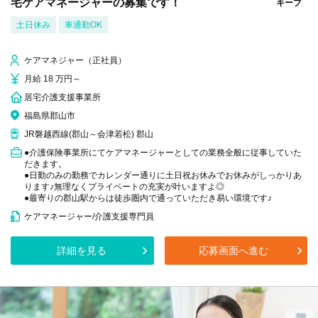
宅ケアマネージャーの募集です！
キープ
土日休み
車通勤OK
ケアマネジャー（正社員）
月給 18 万円～
居宅介護支援事業所
福島県郡山市
JR磐越西線(郡山～会津若松) 郡山
●介護保険事業所にてケアマネージャーとしての業務全般に従事していた
だきます。
●日勤のみの勤務でカレンダー通りに土日祝お休みでお休みがしっかりあ
ります♪無理なくプライベートの充実が叶いますよ◎
●最寄りの郡山駅からは徒歩圏内で通っていただき易い環境です♪
ケアマネージャー/介護支援専門員
詳細を見る
応募画面へ進む