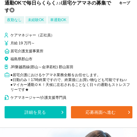
通勤OKで毎日らくらく♪♪/居宅ケアマネの募集で
キープ
す◎
夜勤なし
未経験OK
車通勤OK
ケアマネジャー（正社員）
月給 19 万円～
居宅介護支援事業所
福島県郡山市
JR磐越西線(郡山～会津若松) 郡山富田
●居宅介護におけるケアマネ業務全般をお任せします。
●日勤のみ！17時終業ですので、終業後にお買い物なども可能ですね♪♪
●マイカー通勤ＯＫ！天候に左右されることなく日々の通勤もストレスフ
リーです★
ケアマネージャー/介護支援専門員
詳細を見る
応募画面へ進む