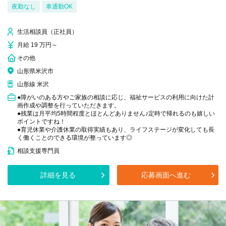
夜勤なし
車通勤OK
生活相談員（正社員）
月給 19 万円～
その他
山形県米沢市
山形線 米沢
●障がいのある方やご家族の相談に応じ、福祉サービスの利用に向けた計
画作成や調整を行っていただきます。
●残業は月平均5時間程度とほとんどありません♪定時で帰れるのも嬉しい
ポイントですね！
●育児休業や介護休業の取得実績もあり、ライフステージが変化しても長
く働くことのできる環境が整っています◎
相談支援専門員
詳細を見る
応募画面へ進む