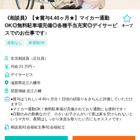
《相談員》【★賞与4.40ヶ月★】マイカー通勤
OK◎無料駐車場完備◎各種手当充実◎デイサービ
キープ
スでのお仕事です♪
夜勤なし
車通勤OK
生活相談員（正社員）
月給 21 万円～
デイサービス
滋賀県近江八幡市
琵琶湖線 近江八幡
●賞与はうれしい4.40ヶ月分！日頃の頑張りをきちんと評価していただけ
ます◎
●マイカー通勤OK！無料駐車場が完備されており通勤にも便利です！
●日勤のみの勤務なので、小さいお子さんがいて夜は家を空けられないと
いうマ方や、夜間はしっかり休息を取りたい方にもオススメです♪
相談員/社会福祉主事/社会福祉士