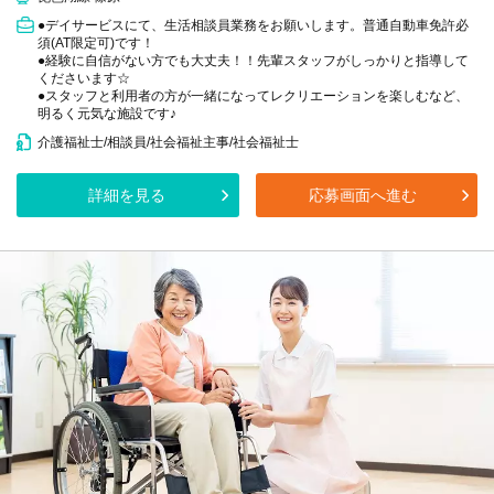
●デイサービスにて、生活相談員業務をお願いします。普通自動車免許必
須(AT限定可)です！
●経験に自信がない方でも大丈夫！！先輩スタッフがしっかりと指導して
くださいます☆
●スタッフと利用者の方が一緒になってレクリエーションを楽しむなど、
明るく元気な施設です♪
介護福祉士/相談員/社会福祉主事/社会福祉士
詳細を見る
応募画面へ進む