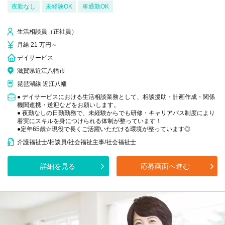
夜勤なし
未経験OK
車通勤OK
生活相談員（正社員）
月給 21 万円～
デイサービス
滋賀県近江八幡市
琵琶湖線 近江八幡
● デイサービスにおける生活相談業務として、相談援助・計画作成・関係
機関連携・送迎などをお願いします。
● 夜勤なしの日勤勤務で、未経験からでも研修・キャリアパス制度により
着実にスキルを身につけられる体制が整っています！
●定年65歳☆現役で長くご活躍いただける環境が整っています◎
介護福祉士/相談員/社会福祉主事/社会福祉士
詳細を見る
応募画面へ進む