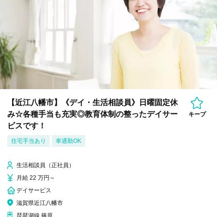
【近江八幡市】《デイ・生活相談員》日曜固定休
み☆各種手当も充実◎教育体制の整ったデイサー
キープ
ビスです！
住宅手当あり
車通勤OK
生活相談員（正社員）
月給 22 万円～
デイサービス
滋賀県近江八幡市
琵琶湖線 篠原