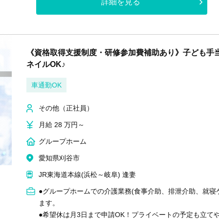
詳細を見る
《資格取得支援制度・研修参加費補助あり》子ども手
ネイルOK♪
車通勤OK
その他（正社員）
月給 28 万円～
グループホーム
愛知県刈谷市
JR東海道本線(浜松～岐阜) 逢妻
●グループホームでの介護業務(食事介助、排泄介助、就寝
ます。
●希望休は月3日まで申請OK！プライベートの予定も立て