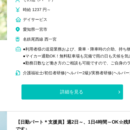
時給 1237 円～
デイサービス
愛知県一宮市
名鉄尾西線 西一宮
●利用者様の送迎業務および、乗車・降車時の介助、持ち物
●マイカー通勤OK！無料駐車場も完備で雨の日も天候を気
●勤務日数など働き方のご相談も可能ですので、ご自身の
介護福祉士/初任者研修(ヘルパー2級)/実務者研修(ヘルパー
詳細を見る
【日勤パート＊支援員】週2日～、1日4時間～OK☆
です♪