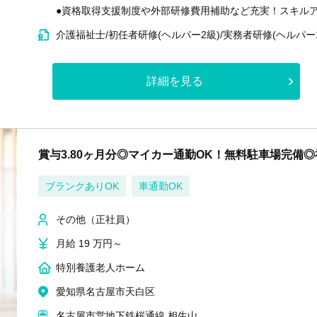
●資格取得支援制度や外部研修費用補助など充実！スキル
介護福祉士/初任者研修(ヘルパー2級)/実務者研修(ヘルパー
詳細を見る
賞与3.80ヶ月分◎マイカー通勤OK！無料駐車場完備
ブランクありOK
車通勤OK
その他（正社員）
月給 19 万円～
特別養護老人ホーム
愛知県名古屋市天白区
名古屋市営地下鉄桜通線 相生山