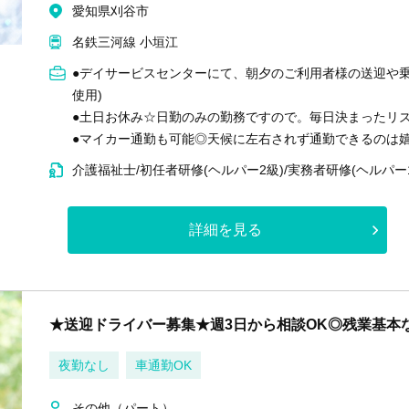
愛知県刈谷市
名鉄三河線 小垣江
●デイサービスセンターにて、朝夕のご利用者様の送迎や
使用)
●土日お休み☆日勤のみの勤務ですので。毎日決まったリ
●マイカー通勤も可能◎天候に左右されず通勤できるのは嬉
介護福祉士/初任者研修(ヘルパー2級)/実務者研修(ヘルパー
詳細を見る
★送迎ドライバー募集★週3日から相談OK◎残業基本
夜勤なし
車通勤OK
その他（パート）