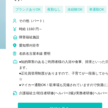
ブランクありOK
夜勤なし
未経験OK
車通勤OK
その他（パート）
時給 1160 円～
障害福祉施設
愛知県刈谷市
名鉄名古屋本線 豊明
●知的障害のあるご利用者様の入浴や食事、排泄といった
ます。
●正社員登用制度がありますので、子育てが一段落してか
☆
●マイカー通勤OK！駐車場も完備されていますので快適に
介護福祉士/初任者研修(ヘルパー2級)/実務者研修(ヘルパー