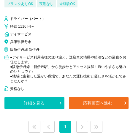
ブランクありOK
夜勤なし
未経験OK
ドライバー（パート）
時給 1116 円～
デイサービス
兵庫県伊丹市
阪急伊丹線 新伊丹
●デイサービス利用者様の送り迎え、送迎車の清掃や給油などの業務をお
任せします。
●阪急伊丹線「新伊丹駅」から徒歩分とアクセス抜群！通いやすさも魅力
のひとつです♪
●地域に密着した温かい職場で、あなたの運転技術と優しさを活かしてみ
ませんか？
資格なし
詳細を見る
応募画面へ進む
1