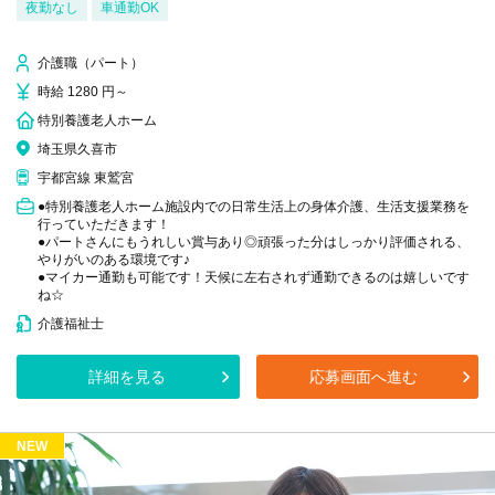
夜勤なし
車通勤OK
介護職（パート）
時給 1280 円～
特別養護老人ホーム
埼玉県久喜市
宇都宮線 東鷲宮
●特別養護老人ホーム施設内での日常生活上の身体介護、生活支援業務を
行っていただきます！
●パートさんにもうれしい賞与あり◎頑張った分はしっかり評価される、
やりがいのある環境です♪
●マイカー通勤も可能です！天候に左右されず通勤できるのは嬉しいです
ね☆
介護福祉士
詳細を見る
応募画面へ進む
NEW