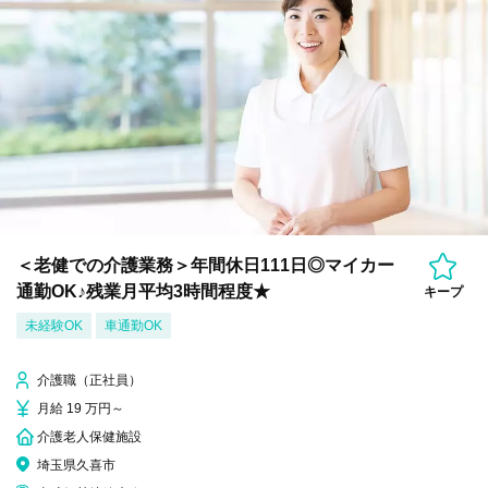
＜老健での介護業務＞年間休日111日◎マイカー
通勤OK♪残業月平均3時間程度★
キープ
未経験OK
車通勤OK
介護職（正社員）
月給 19 万円～
介護老人保健施設
埼玉県久喜市