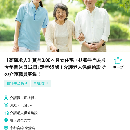
【高額求人】賞与3.00ヶ月☆住宅・扶養手当あり
★年間休日12日♪定年65歳！介護老人保健施設で
キープ
の介護職員募集！
住宅手当あり
車通勤OK
介護職（正社員）
月給 23 万円～
介護老人保健施設
埼玉県久喜市
宇都宮線 東鷲宮