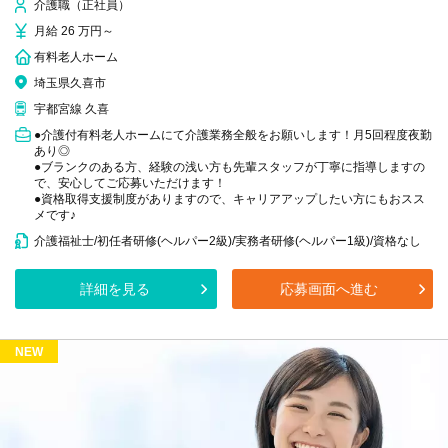
介護職（正社員）
月給 26 万円～
有料老人ホーム
埼玉県久喜市
宇都宮線 久喜
●介護付有料老人ホームにて介護業務全般をお願いします！月5回程度夜勤
あり◎
●ブランクのある方、経験の浅い方も先輩スタッフが丁寧に指導しますの
で、安心してご応募いただけます！
●資格取得支援制度がありますので、キャリアアップしたい方にもおスス
メです♪
介護福祉士/初任者研修(ヘルパー2級)/実務者研修(ヘルパー1級)/資格なし
詳細を見る
応募画面へ進む
NEW