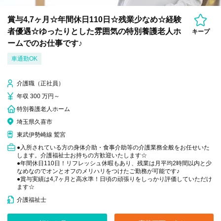
賞与4,7ヶ月☆年間休日110日☆残業少なめ☆経験
者優遇☆ゆったりとした雰囲気の特別養護老人ホ
キープ
ームでのお仕事です♪
車通勤OK
介護職（正社員）
年収 300 万円～
特別養護老人ホーム
埼玉県久喜市
東武伊勢崎線 鷲宮
●入所されている方の身体介助・食事介助等の介護業務全般をお任せいた
します。介護福祉士お持ちの方歓迎いたします☆
●年間休日110日！リフレッシュ休暇もあり、残業は月平均2時間以内と少
なめなのでオンとオフのメリハリをつけたご勤務が可能です♪
●賞与実績は4,7ヶ月と高水準！日頃の頑張りをしっかり評価していただけ
ます☆
介護福祉士