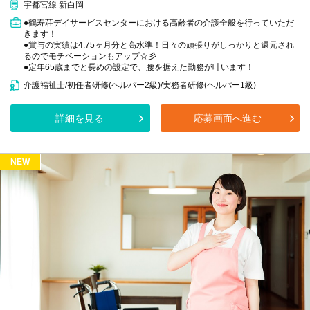
宇都宮線 新白岡
●鶴寿荘デイサービスセンターにおける高齢者の介護全般を行っていただ
きます！
●賞与の実績は4.75ヶ月分と高水準！日々の頑張りがしっかりと還元され
るのでモチベーションもアップ☆彡
●定年65歳までと長めの設定で、腰を据えた勤務が叶います！
介護福祉士/初任者研修(ヘルパー2級)/実務者研修(ヘルパー1級)
詳細を見る
応募画面へ進む
NEW