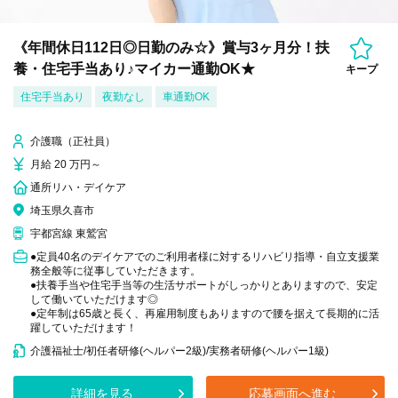
《年間休日112日◎日勤のみ☆》賞与3ヶ月分！扶
養・住宅手当あり♪マイカー通勤OK★
キープ
住宅手当あり
夜勤なし
車通勤OK
介護職（正社員）
月給 20 万円～
通所リハ・デイケア
埼玉県久喜市
宇都宮線 東鷲宮
●定員40名のデイケアでのご利用者様に対するリハビリ指導・自立支援業
務全般等に従事していただきます。
●扶養手当や住宅手当等の生活サポートがしっかりとありますので、安定
して働いていただけます◎
●定年制は65歳と長く、再雇用制度もありますので腰を据えて長期的に活
躍していただけます！
介護福祉士/初任者研修(ヘルパー2級)/実務者研修(ヘルパー1級)
詳細を見る
応募画面へ進む