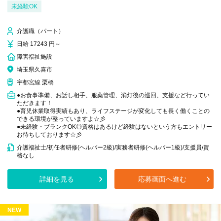
未経験OK
介護職（パート）
日給 17243 円～
障害福祉施設
埼玉県久喜市
宇都宮線 栗橋
●お食事準備、お話し相手、服薬管理、消灯後の巡回、支援など行ってい
ただきます！
●育児休業取得実績もあり、ライフステージが変化しても長く働くことの
できる環境が整っていますよ☆彡
●未経験・ブランクOK◎資格はあるけど経験はないという方もエントリー
お待ちしております☆彡
介護福祉士/初任者研修(ヘルパー2級)/実務者研修(ヘルパー1級)/支援員/資
格なし
詳細を見る
応募画面へ進む
NEW