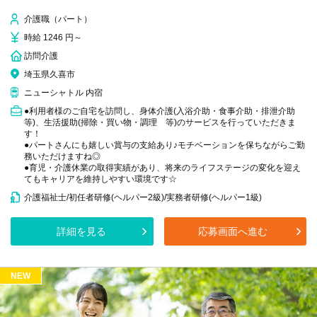
介護職（パート）
時給 1246 円～
訪問介護
埼玉県久喜市
ニューシャトル 内宿
●利用者様のご自宅を訪問し、身体介護(入浴介助・食事介助・排泄介助
等)、生活援助(掃除・買い物・調理 等)のサービスを行っていただきま
す！
●パートさんにも嬉しい賞与の支給あり♪モチベーションを保ちながらご勤
務いただけますね◎
●育児・介護休業の取得実績があり、将来のライフステージの変化を迎え
てもキャリアを維持しやすい環境です☆
介護福祉士/初任者研修(ヘルパー2級)/実務者研修(ヘルパー1級)
詳細を見る
応募画面へ進む
NEW