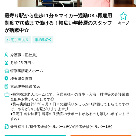
最寄り駅から徒歩11分＆マイカー通勤OK♪再雇用
制度で70歳まで働ける！幅広い年齢層のスタッフ
キープ
が活躍中☆
住宅手当あり
車通勤OK
介護職（正社員）
月給 25 万円～
特別養護老人ホーム
埼玉県久喜市
東武伊勢崎線 鷲宮
●特別養護老人ホームにて、入居者様への食事・入浴・排泄等の介護業務
全般をお願いいたします◎
●賞与実績は計3.50ヶ月！日々の頑張りをしっかり評価してもらえますの
で、やりがいにも繋がりますよ☆彡
●住宅手当や扶養手当等の生活面のサポートがあるのも嬉しいポイントで
すね♪
介護福祉士/初任者研修(ヘルパー2級)/実務者研修(ヘルパー1級)