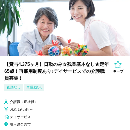
【賞与4.375ヶ月】日勤のみ☆残業基本なし★定年
65歳！再雇用制度あり♪デイサービスでの介護職
キープ
員募集！
夜勤なし
車通勤OK
介護職（正社員）
月給 19 万円～
デイサービス
埼玉県久喜市