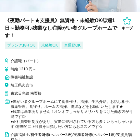
《夜勤パート★支援員》無資格・未経験OK◎週1
日～勤務可♪残業なし◎障がい者グループホームで
キープ
す！
ブランクありOK
未経験OK
車通勤OK
介護職（パート）
時給 1210 円～
障害福祉施設
埼玉県久喜市
東武日光線 南栗橋
●障がい者グループホームにて食事作り、清掃、生活介助、お話し相手、
服薬管理、見守り、ホームの清掃、洗濯などをお願いいたします★
●残業は基本ありません！オンオフしっかりメリハリをつけた働き方が可
能です◎
●正社員登用制度があり、実際に登用されている方も多くいらっしゃいま
す♪将来的に正社員を目指したい方にもおススメです☆
介護福祉士/初任者研修(ヘルパー2級)/実務者研修(ヘルパー1級)/支援員/資
格なし