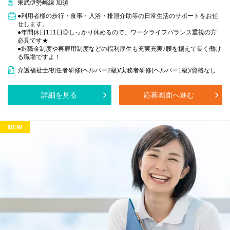
東武伊勢崎線 加須
●利用者様の歩行・食事・入浴・排泄介助等の日常生活のサポートをお任
せします。
●年間休日111日◎しっかり休めるので、ワークライフバランス重視の方
必見です★
●退職金制度や再雇用制度などの福利厚生も充実充実♪腰を据えて長く働け
る職場ですよ！
介護福祉士/初任者研修(ヘルパー2級)/実務者研修(ヘルパー1級)/資格なし
詳細を見る
応募画面へ進む
NEW