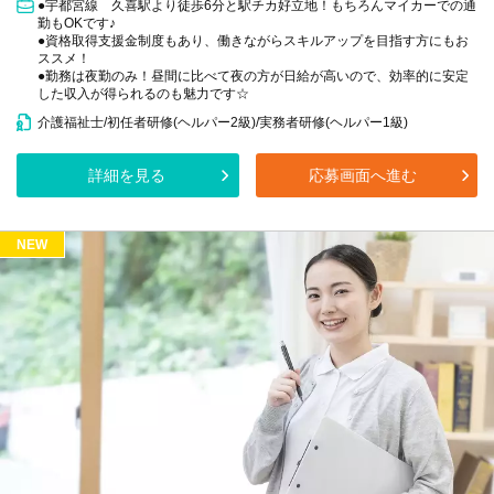
●宇都宮線 久喜駅より徒歩6分と駅チカ好立地！もちろんマイカーでの通
勤もOKです♪
●資格取得支援金制度もあり、働きながらスキルアップを目指す方にもお
ススメ！
●勤務は夜勤のみ！昼間に比べて夜の方が日給が高いので、効率的に安定
した収入が得られるのも魅力です☆
介護福祉士/初任者研修(ヘルパー2級)/実務者研修(ヘルパー1級)
詳細を見る
応募画面へ進む
NEW