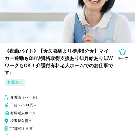
《夜勤バイト》【★久喜駅より徒歩6分★】マイ
カー通勤もOK◎資格取得支援あり◎昇給あり◎W
キープ
ワークもOK！介護付有料老人ホームでのお仕事で
す♪
車通勤OK
介護職（パート）
日給 22500 円～
有料老人ホーム
埼玉県久喜市
宇都宮線 久喜