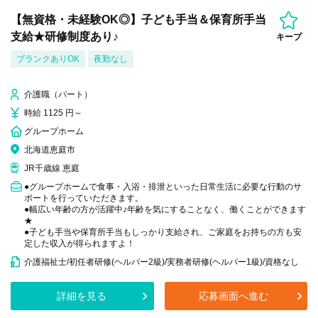
【無資格・未経験OK◎】子ども手当＆保育所手当
支給★研修制度あり♪
キープ
ブランクありOK
夜勤なし
介護職（パート）
時給 1125 円～
グループホーム
北海道恵庭市
JR千歳線 恵庭
●グループホームで食事・入浴・排泄といった日常生活に必要な行動のサ
ポートを行っていただきます。
●幅広い年齢の方が活躍中♪年齢を気にすることなく、働くことができます
★
●子ども手当や保育所手当もしっかり支給され、ご家庭をお持ちの方も安
定した収入が得られますよ！
介護福祉士/初任者研修(ヘルパー2級)/実務者研修(ヘルパー1級)/資格なし
詳細を見る
応募画面へ進む