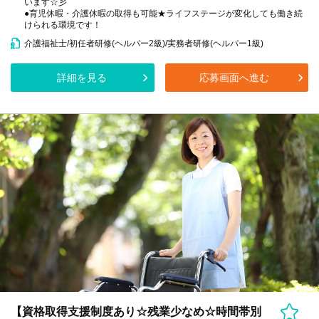
います☆彡
●育児休暇・介護休暇の取得も可能★ライフステージが変化しても働き続
けられる環境です！
介護福祉士/初任者研修(ヘルパー2級)/実務者研修(ヘルパー1級)
詳細を見る
応募画面へ進む
【資格取得支援制度あり☆残業少なめ☆時間帯別