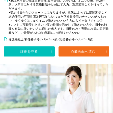
●施設利用者の介護業務全般(食事介助、入浴介助、オムツ交換、排泄介
助、入所者に対する業務日誌をipadにて入力、送迎業務などを行っていた
だきます。
●契約社員からのスタートにはなりますが、状況によっては期間延長など
継続雇用の可能性(原則更新)もあり♪また正社員登用のチャンスがあるの
で、ゆくゆくはフルタイムで働きたいという方にもピッタリですよ◎
●シフトに夜勤帯もあるので夜の時間を活かして働きたい方や、日中の時
間を有効に使いたい方に適した求人です。日勤のみ・夜勤のみ等の固定勤
務など、ご希望があればお気軽にご相談くださいね♪
介護福祉士/初任者研修(ヘルパー2級)/実務者研修(ヘルパー1級)
詳細を見る
応募画面へ進む