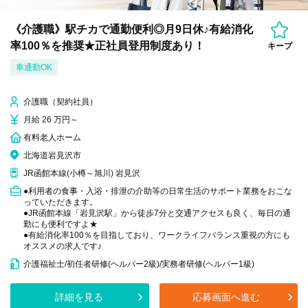
《介護職》駅チカで通勤便利◎月9日休♪有給消化
率100％を推奨★正社員登用制度あり！
キープ
車通勤OK
介護職（契約社員）
月給 26 万円～
有料老人ホーム
北海道岩見沢市
JR函館本線(小樽～旭川) 岩見沢
●利用者の食事・入浴・排泄の介助等の日常生活のサポート業務をおこな
っていただきます。
●JR函館本線「岩見沢駅」から徒歩7分と交通アクセスも良く、毎日の通
勤にも便利ですよ★
●有給消化率100％を目指しており、ワークライフバランス重視の方にも
オススメの求人です♪
介護福祉士/初任者研修(ヘルパー2級)/実務者研修(ヘルパー1級)
詳細を見る
応募画面へ進む