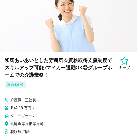
和気あいあいとした雰囲気☆資格取得支援制度で
スキルアップ可能♪マイカー通勤OK◎グループホ
キープ
ームでの介護業務！
車通勤OK
介護職（正社員）
月給 18 万円～
グループホーム
北海道厚岸郡厚岸町
花咲線 門静