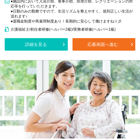
●施設内において入浴介助、食事介助、排泄介助、レクリエーションの対
応等を行っていただきます。
●日勤のみの勤務ですので、生活リズムを整えやすく、規則正しい生活が
送れます♪
●退職金制度や再雇用制度あり！長期的に安心して働けますね☆彡
介護福祉士/初任者研修(ヘルパー2級)/実務者研修(ヘルパー1級)
詳細を見る
応募画面へ進む