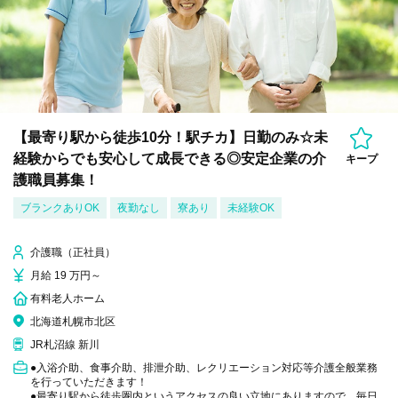
【最寄り駅から徒歩10分！駅チカ】日勤のみ☆未
経験からでも安心して成長できる◎安定企業の介
キープ
護職員募集！
ブランクありOK
夜勤なし
寮あり
未経験OK
介護職（正社員）
月給 19 万円～
有料老人ホーム
北海道札幌市北区
JR札沼線 新川
●入浴介助、食事介助、排泄介助、レクリエーション対応等介護全般業務
を行っていただきます！
●最寄り駅から徒歩圏内というアクセスの良い立地にありますので、毎日