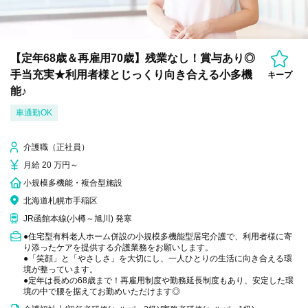
【定年68歳＆再雇用70歳】残業なし！賞与あり◎
手当充実★利用者様とじっくり向き合える小多機
キープ
能♪
車通勤OK
介護職（正社員）
月給 20 万円～
小規模多機能・複合型施設
北海道札幌市手稲区
JR函館本線(小樽～旭川) 発寒
●住宅型有料老人ホーム併設の小規模多機能型居宅介護で、利用者様に寄
り添ったケアを提供する介護業務をお願いします。
●「笑顔」と「やさしさ」を大切にし、一人ひとりの生活に向き合える環
境が整っています。
●定年は長めの68歳まで！再雇用制度や勤務延長制度もあり、安定した環
境の中で腰を据えてお勤めいただけます◎