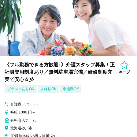
《フル勤務できる方歓迎♪》介護スタッフ募集！正
社員登用制度あり／無料駐車場完備／研修制度充
キープ
実で安心☆彡
ブランクありOK
未経験OK
車通勤OK
介護職（パート）
時給 1090 円～
有料老人ホーム
北海道砂川市
JR函館本線(小樽～旭川) 砂川