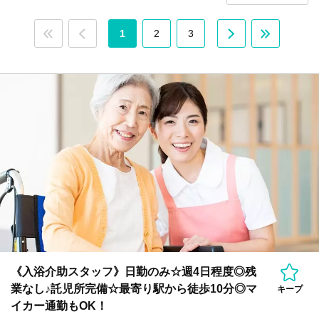
1
2
3
《入浴介助スタッフ》日勤のみ☆週4日程度◎残
業なし♪託児所完備☆最寄り駅から徒歩10分◎マ
キープ
イカー通勤もOK！