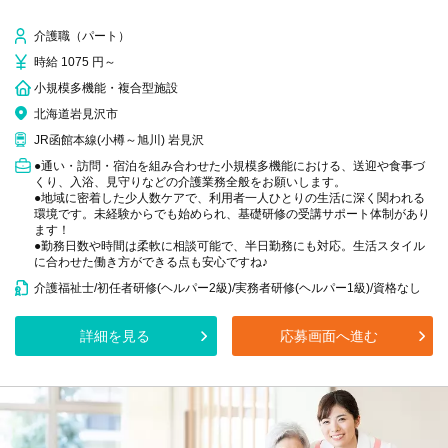
介護職（パート）
時給 1075 円～
小規模多機能・複合型施設
北海道岩見沢市
JR函館本線(小樽～旭川) 岩見沢
●通い・訪問・宿泊を組み合わせた小規模多機能における、送迎や食事づ
くり、入浴、見守りなどの介護業務全般をお願いします。
●地域に密着した少人数ケアで、利用者一人ひとりの生活に深く関われる
環境です。未経験からでも始められ、基礎研修の受講サポート体制があり
ます！
●勤務日数や時間は柔軟に相談可能で、半日勤務にも対応。生活スタイル
に合わせた働き方ができる点も安心ですね♪
介護福祉士/初任者研修(ヘルパー2級)/実務者研修(ヘルパー1級)/資格なし
詳細を見る
応募画面へ進む