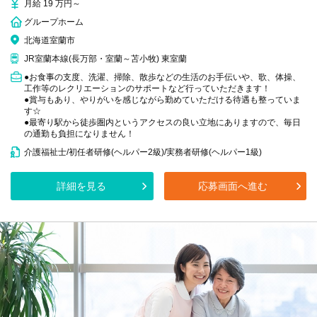
月給 19 万円～
グループホーム
北海道室蘭市
JR室蘭本線(長万部・室蘭～苫小牧) 東室蘭
●お食事の支度、洗濯、掃除、散歩などの生活のお手伝いや、歌、体操、
工作等のレクリエーションのサポートなど行っていただきます！
●賞与もあり、やりがいを感じながら勤めていただける待遇も整っていま
す☆
●最寄り駅から徒歩圏内というアクセスの良い立地にありますので、毎日
の通勤も負担になりません！
介護福祉士/初任者研修(ヘルパー2級)/実務者研修(ヘルパー1級)
詳細を見る
応募画面へ進む