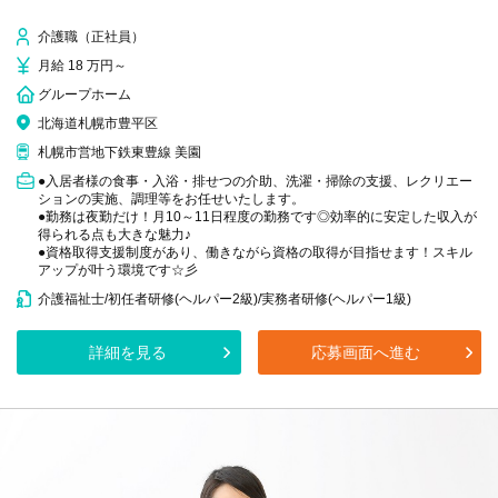
介護職（正社員）
月給 18 万円～
グループホーム
北海道札幌市豊平区
札幌市営地下鉄東豊線 美園
●入居者様の食事・入浴・排せつの介助、洗濯・掃除の支援、レクリエー
ションの実施、調理等をお任せいたします。
●勤務は夜勤だけ！月10～11日程度の勤務です◎効率的に安定した収入が
得られる点も大きな魅力♪
●資格取得支援制度があり、働きながら資格の取得が目指せます！スキル
アップが叶う環境です☆彡
介護福祉士/初任者研修(ヘルパー2級)/実務者研修(ヘルパー1級)
詳細を見る
応募画面へ進む