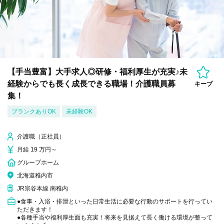
【手当豊富】大手求人◎研修・福利厚生が充実♪未
経験からでも長く成長できる職場！介護職員募
キープ
集！
ブランクありOK
未経験OK
介護職（正社員）
月給 19 万円～
グループホーム
北海道稚内市
JR宗谷本線 南稚内
●食事・入浴・排泄といった日常生活に必要な行動のサポートを行ってい
ただきます！
●各種手当や福利厚生面も充実！将来を見据えて長く働ける環境が整って