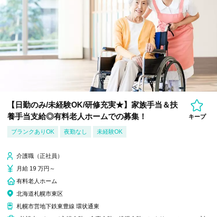
【日勤のみ/未経験OK/研修充実★】家族手当＆扶
養手当支給◎有料老人ホームでの募集！
キープ
ブランクありOK
夜勤なし
未経験OK
介護職（正社員）
月給 19 万円～
有料老人ホーム
北海道札幌市東区
札幌市営地下鉄東豊線 環状通東