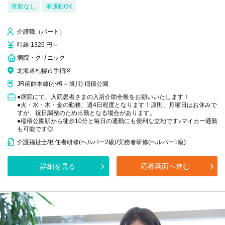
夜勤なし
車通勤OK
介護職（パート）
時給 1326 円～
病院・クリニック
北海道札幌市手稲区
JR函館本線(小樽～旭川) 稲積公園
●病院にて、入院患者さまの入浴介助全般をお願いいたします！
●火・水・木・金の勤務、週4日程度となります！原則、月曜日はお休みで
すが、祝日調整のため出勤となる場合があります。
●稲積公園駅から徒歩10分と毎日の通勤にも便利な立地です♪マイカー通勤
も可能です◎
介護福祉士/初任者研修(ヘルパー2級)/実務者研修(ヘルパー1級)
詳細を見る
応募画面へ進む