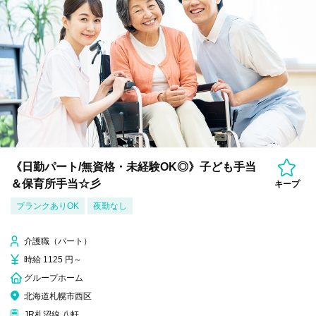
《日勤パート/無資格・未経験OK◎》子ども手当
＆保育所手当☆彡
キープ
ブランクありOK
夜勤なし
介護職（パート）
時給 1125 円～
グループホーム
北海道札幌市西区
JR札沼線 八軒