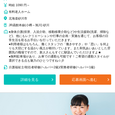
時給 1090 円～
有料老人ホーム
北海道砂川市
JR函館本線(小樽～旭川) 砂川
●身体介護(排泄、入浴介助、移動移乗介助など)や生活援助(洗濯、掃除な
ど)、他にもレクリエーションや行事の企画・実施を通じて、お客様の日
常生活を彩るお手伝いを行っていただきます。
●利用者様はもちろん、働くスタッフの「働きやすさ」や「思い」を何よ
りも大切にする温かい風土が根付いています。また和気あいあいとした雰
囲気の職場ですので、新人さんもすぐに馴染んでいただけますよ★
●無料駐車場があり、お車での通勤も可能です！ご希望の通勤スタイルが
選択できる点も魅力のひとつですね☆彡
介護福祉士/初任者研修(ヘルパー2級)/実務者研修(ヘルパー1級)
詳細を見る
応募画面へ進む