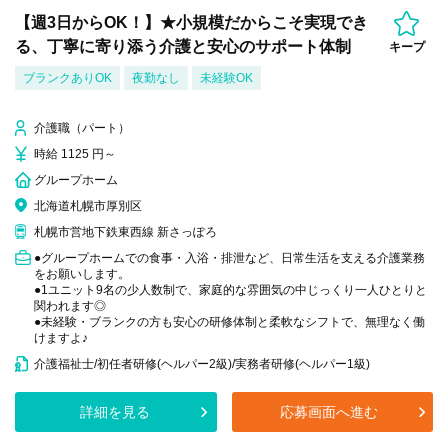
【週3日からOK！】★小規模だからこそ実現でき
る、丁寧に寄り添う介護と安心のサポート体制
キープ
ブランクありOK
夜勤なし
未経験OK
介護職（パート）
時給 1125 円～
グループホーム
北海道札幌市厚別区
札幌市営地下鉄東西線 新さっぽろ
●グループホームでの食事・入浴・排泄など、日常生活を支える介護業務
をお願いします。
●1ユニット9名の少人数制で、家庭的な雰囲気の中じっくり一人ひとりと
関われます◎
●未経験・ブランクの方も安心の研修体制と柔軟なシフトで、無理なく働
けますよ♪
介護福祉士/初任者研修(ヘルパー2級)/実務者研修(ヘルパー1級)
詳細を見る
応募画面へ進む