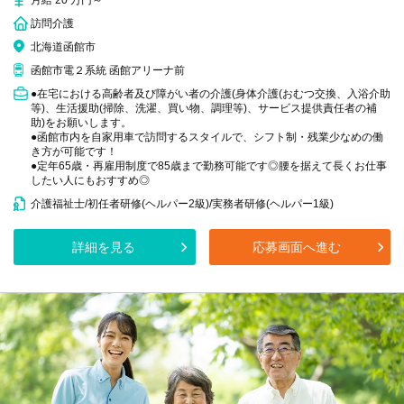
月給 20 万円～
訪問介護
北海道函館市
函館市電２系統 函館アリーナ前
●在宅における高齢者及び障がい者の介護(身体介護(おむつ交換、入浴介助
等)、生活援助(掃除、洗濯、買い物、調理等)、サービス提供責任者の補
助)をお願いします。
●函館市内を自家用車で訪問するスタイルで、シフト制・残業少なめの働
き方が可能です！
●定年65歳・再雇用制度で85歳まで勤務可能です◎腰を据えて長くお仕事
したい人にもおすすめ◎
介護福祉士/初任者研修(ヘルパー2級)/実務者研修(ヘルパー1級)
詳細を見る
応募画面へ進む