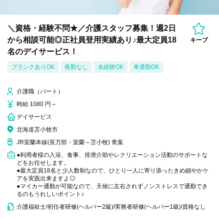
＼資格・経験不問★／介護スタッフ募集！週2日
から相談可能◎正社員登用実績あり♪最大定員18
キープ
名のデイサービス！
ブランクありOK
夜勤なし
未経験OK
車通勤OK
介護職（パート）
時給 1080 円～
デイサービス
北海道苫小牧市
JR室蘭本線(長万部・室蘭～苫小牧) 青葉
●利用者様の入浴、食事、排泄介助やレクリエーション活動のサポートな
どをお任せします。
●最大定員18名と少人数制なので、ひとり一人に寄り添ったきめ細やかケ
アを実践出来ますよ◎
●マイカー通勤が可能なので、天候に左右されずノンストレスで通勤でき
るのもうれしいポイント♪
介護福祉士/初任者研修(ヘルパー2級)/実務者研修(ヘルパー1級)/資格なし