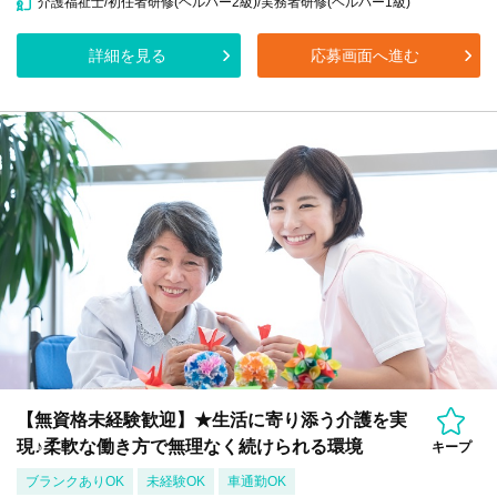
介護福祉士/初任者研修(ヘルパー2級)/実務者研修(ヘルパー1級)
詳細を見る
応募画面へ進む
【無資格未経験歓迎】★生活に寄り添う介護を実
現♪柔軟な働き方で無理なく続けられる環境
キープ
ブランクありOK
未経験OK
車通勤OK