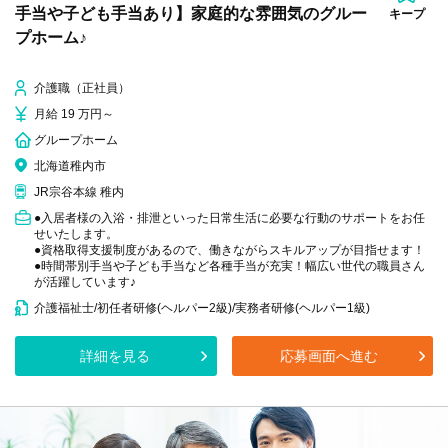
手当や子ども手当あり】家庭的な雰囲気のグルー
キープ
プホーム♪
介護職（正社員）
月給 19 万円～
グループホーム
北海道稚内市
JR宗谷本線 稚内
●入居者様の入浴・排泄といった日常生活に必要な行動のサポートをお任
せいたします。
●資格取得支援制度があるので、働きながらスキルアップが目指せます！
●時間帯別手当や子ども手当など各種手当が充実！幅広い世代の職員さん
が活躍しています♪
介護福祉士/初任者研修(ヘルパー2級)/実務者研修(ヘルパー1級)
詳細を見る
応募画面へ進む