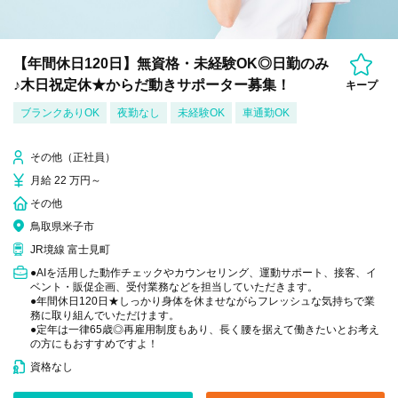
【年間休日120日】無資格・未経験OK◎日勤のみ
♪木日祝定休★からだ動きサポーター募集！
キープ
ブランクありOK
夜勤なし
未経験OK
車通勤OK
その他（正社員）
月給 22 万円～
その他
鳥取県米子市
JR境線 富士見町
●AIを活用した動作チェックやカウンセリング、運動サポート、接客、イ
ベント・販促企画、受付業務などを担当していただきます。
●年間休日120日★しっかり身体を休ませながらフレッシュな気持ちで業
務に取り組んでいただけます。
●定年は一律65歳◎再雇用制度もあり、長く腰を据えて働きたいとお考え
の方にもおすすめですよ！
資格なし