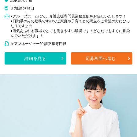
鳥取県米子市
JR境線 河崎口
●グループホームにて、介護支援専門員業務全般をお任せいたします！
●日勤帯のみの勤務ですのでご家庭や子育てとの両立をご希望の方にぴっ
たりですよ☆
●活気あふれる職場でとても働きやすい環境です！どなたでもすぐに馴染
んでいただけます！
ケアマネージャー/介護支援専門員
詳細を見る
応募画面へ進む