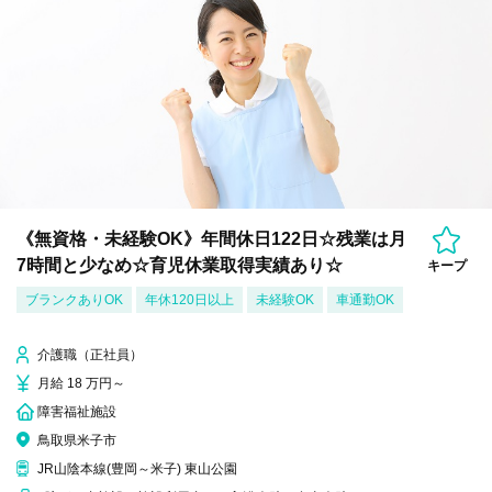
《無資格・未経験OK》年間休日122日☆残業は月
7時間と少なめ☆育児休業取得実績あり☆
キープ
ブランクありOK
年休120日以上
未経験OK
車通勤OK
介護職（正社員）
月給 18 万円～
障害福祉施設
鳥取県米子市
JR山陰本線(豊岡～米子) 東山公園