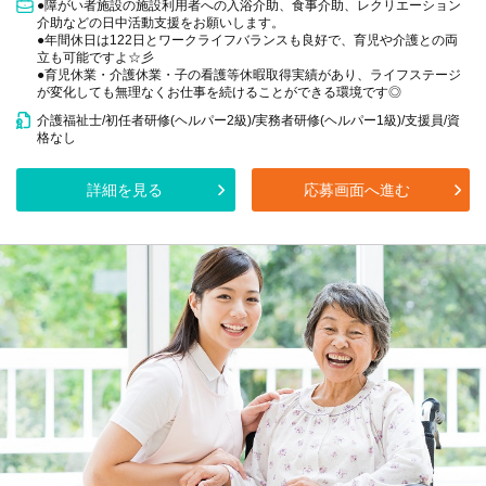
●障がい者施設の施設利用者への入浴介助、食事介助、レクリエーション
介助などの日中活動支援をお願いします。
●年間休日は122日とワークライフバランスも良好で、育児や介護との両
立も可能ですよ☆彡
●育児休業・介護休業・子の看護等休暇取得実績があり、ライフステージ
が変化しても無理なくお仕事を続けることができる環境です◎
介護福祉士/初任者研修(ヘルパー2級)/実務者研修(ヘルパー1級)/支援員/資
格なし
詳細を見る
応募画面へ進む