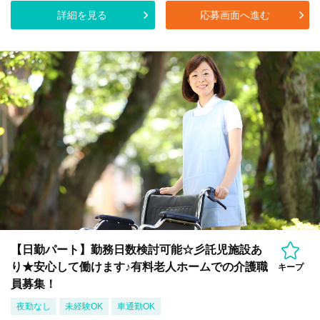
詳細を見る
応募画面へ進む
【日勤パート】勤務日数検討可能☆彡託児施設あ
り★安心して働けます♪有料老人ホームでの介護職
キープ
員募集！
夜勤なし
未経験OK
車通勤OK