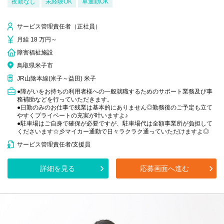
夜勤なし
未経験OK
車通勤OK
サービス管理責任者（正社員）
月給 18 万円～
障害福祉施設
鳥取県米子市
JR山陰本線(米子～益田) 米子
●障がいをお持ちの利用者様への一般就職するためのサポート業務及び事
務補助などを行っていただきます。
●日勤のみのお仕事で残業は基本的にありません◎勤務後のご予定も立て
やすくプライベートの充実が叶いますよ♪
●駐車場はご自身で確保が必要ですが、駐車場代は全額事業所が負担して
くださいます☆彡マイカー通勤で日々ラクラク通っていただけますよ◎
サービス管理責任者/支援員
詳細を見る
応募画面へ進む