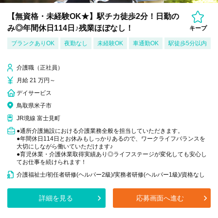
【無資格・未経験OK★】駅チカ徒歩2分！日勤の
み◎年間休日114日♪残業ほぼなし！
キープ
ブランクありOK
夜勤なし
未経験OK
車通勤OK
駅徒歩5分以内
介護職（正社員）
月給 21 万円～
デイサービス
鳥取県米子市
JR境線 富士見町
●通所介護施設における介護業務全般を担当していただきます。
●年間休日114日とお休みもしっかりあるので、ワークライフバランスを
大切にしながら働いていただけます♪
●育児休業・介護休業取得実績あり◎ライフステージが変化しても安心し
てお仕事を続けられます！
介護福祉士/初任者研修(ヘルパー2級)/実務者研修(ヘルパー1級)/資格なし
詳細を見る
応募画面へ進む