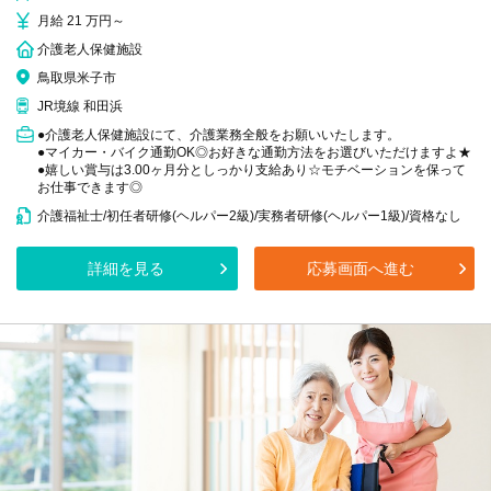
月給 21 万円～
介護老人保健施設
鳥取県米子市
JR境線 和田浜
●介護老人保健施設にて、介護業務全般をお願いいたします。
●マイカー・バイク通勤OK◎お好きな通勤方法をお選びいただけますよ★
●嬉しい賞与は3.00ヶ月分としっかり支給あり☆モチベーションを保って
お仕事できます◎
介護福祉士/初任者研修(ヘルパー2級)/実務者研修(ヘルパー1級)/資格なし
詳細を見る
応募画面へ進む