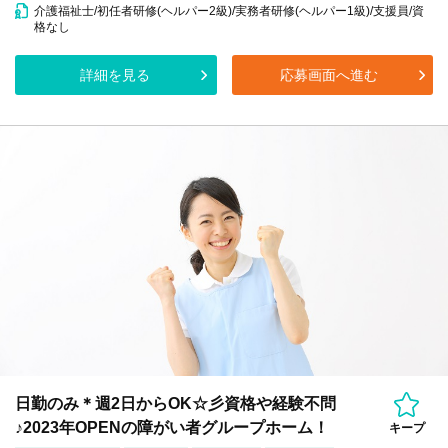
介護福祉士/初任者研修(ヘルパー2級)/実務者研修(ヘルパー1級)/支援員/資
格なし
詳細を見る
応募画面へ進む
日勤のみ＊週2日からOK☆彡資格や経験不問
♪2023年OPENの障がい者グループホーム！
キープ