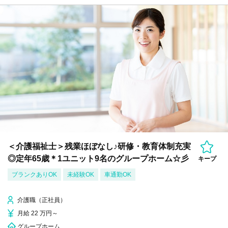
＜介護福祉士＞残業ほぼなし♪研修・教育体制充実
◎定年65歳＊1ユニット9名のグループホーム☆彡
キープ
ブランクありOK
未経験OK
車通勤OK
介護職（正社員）
月給 22 万円～
グループホーム