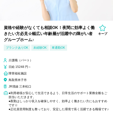
資格や経験がなくても相談OK！夜間に効率よく働
きたい方必見☆幅広い年齢層が活躍中の障がい者
キープ
グループホーム♪
ブランクありOK
未経験OK
車通勤OK
介護職（パート）
日給 15248 円～
障害福祉施設
鳥取県米子市
JR境線 三本松口
●利用者様が安心して生活できるよう、日常生活のサポート業務全般をご
担当いただきます。
●夜勤はしっかり収入を確保しやすく、効率よく働きたい方にもおすすめ
です☆
●正社員登用制度も整っており、安定した環境で長く活躍できる職場です♪