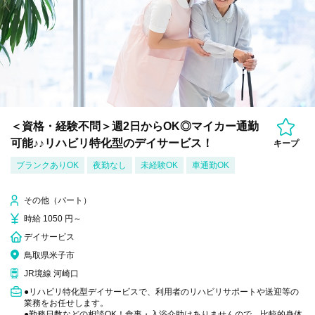
＜資格・経験不問＞週2日からOK◎マイカー通勤
可能♪♪リハビリ特化型のデイサービス！
キープ
ブランクありOK
夜勤なし
未経験OK
車通勤OK
その他（パート）
時給 1050 円～
デイサービス
鳥取県米子市
JR境線 河崎口
●リハビリ特化型デイサービスで、利用者のリハビリサポートや送迎等の
業務をお任せします。
●勤務日数などの相談OK！食事・入浴介助はありませんので、比較的身体