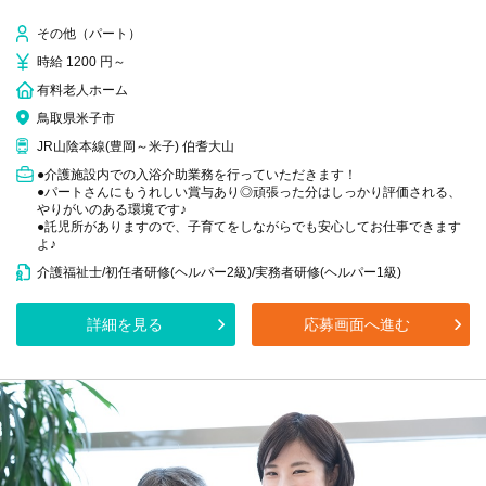
その他（パート）
時給 1200 円～
有料老人ホーム
鳥取県米子市
JR山陰本線(豊岡～米子) 伯耆大山
●介護施設内での入浴介助業務を行っていただきます！
●パートさんにもうれしい賞与あり◎頑張った分はしっかり評価される、
やりがいのある環境です♪
●託児所がありますので、子育てをしながらでも安心してお仕事できます
よ♪
介護福祉士/初任者研修(ヘルパー2級)/実務者研修(ヘルパー1級)
詳細を見る
応募画面へ進む