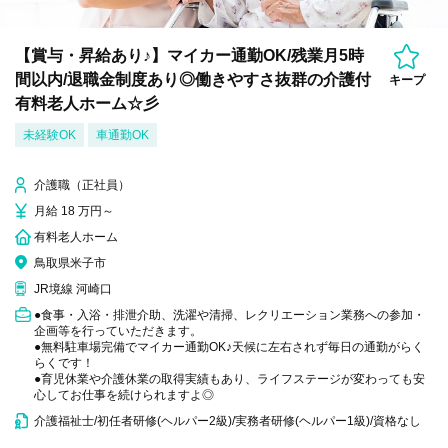
【賞与・昇給あり♪】マイカー通勤OK/残業月5時
間以内/退職金制度あり◎働きやすさ抜群の介護付
キープ
有料老人ホーム☆彡
未経験OK
車通勤OK
介護職（正社員）
月給 18 万円～
有料老人ホーム
鳥取県米子市
JR境線 河崎口
●食事・入浴・排泄介助、洗濯や清掃、レクリエーション業務への参加・
企画等を行っていただきます。
●無料駐車場完備でマイカー通勤OK♪天候に左右されず毎日の通勤がらく
らくです！
●育児休業や介護休業の取得実績もあり、ライフステージが変わっても安
心してお仕事を続けられますよ◎
介護福祉士/初任者研修(ヘルパー2級)/実務者研修(ヘルパー1級)/資格なし