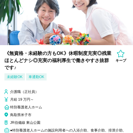
《無資格・未経験の方もOK》休暇制度充実◎残業
ほとんどナシ◎充実の福利厚生で働きやすさ抜群
キープ
です♪
未経験OK
車通勤OK
介護職（正社員）
月給 19 万円～
特別養護老人ホーム
鳥取県米子市
JR伯備線 東山公園
●特別養護老人ホームの施設利用者への入浴介助、食事介助、排泄介助、