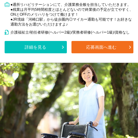
●通所リハビリテーションにて、介護業務全般を担当していただきます。
●残業は月平均5時間程度とほとんどないので終業後の予定が立てやすく、
ONとOFFのメリハリをつけて働けます！
●JR境線「河崎口駅」から徒歩圏内◎マイカー通勤も可能です！お好きな
通勤方法をお選びいただけますよ♪
介護福祉士/初任者研修(ヘルパー2級)/実務者研修(ヘルパー1級)/資格なし
詳細を見る
応募画面へ進む