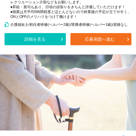
レクリエーション介助などをお願いします。
●昇給・賞与もあり、日頃の頑張りをきちんと評価していただけます！
●残業は月平均5時間程度とほとんどないので終業後の予定が立てやすく、
ONとOFFのメリハリをつけて働けます！
介護福祉士/初任者研修(ヘルパー2級)/実務者研修(ヘルパー1級)/資格なし
詳細を見る
応募画面へ進む