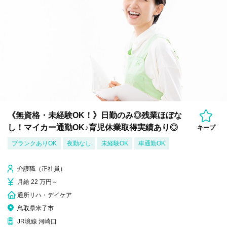
《無資格・未経験OK！》日勤のみ◎残業ほぼな
し！マイカー通勤OK♪育児休業取得実績あり◎
キープ
ブランクありOK
夜勤なし
未経験OK
車通勤OK
介護職（正社員）
月給 22 万円～
通所リハ・デイケア
鳥取県米子市
JR境線 河崎口