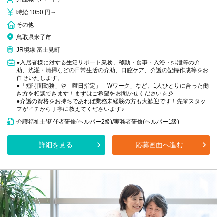
時給 1050 円～
その他
鳥取県米子市
JR境線 富士見町
●入居者様に対する生活サポート業務、移動・食事・入浴・排泄等の介
助、洗濯・清掃などの日常生活の介助、口腔ケア、介護の記録作成等をお
任せいたします。
●「短時間勤務」や「曜日指定」「Wワーク」など、1人ひとりに合った働
き方を相談できます！まずはご希望をお聞かせください☆彡
●介護の資格をお持ちであれば業務未経験の方も大歓迎です！先輩スタッ
フがイチから丁寧に教えてくださいます♪
介護福祉士/初任者研修(ヘルパー2級)/実務者研修(ヘルパー1級)
詳細を見る
応募画面へ進む