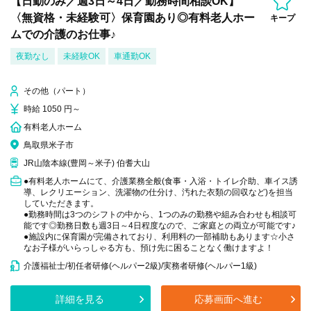
【日勤のみ／週3日～4日／勤務時間相談OK】
〈無資格・未経験可〉保育園あり◎有料老人ホー
キープ
ムでの介護のお仕事♪
夜勤なし
未経験OK
車通勤OK
その他（パート）
時給 1050 円～
有料老人ホーム
鳥取県米子市
JR山陰本線(豊岡～米子) 伯耆大山
●有料老人ホームにて、介護業務全般(食事・入浴・トイレ介助、車イス誘
導、レクリエーション、洗濯物の仕分け、汚れた衣類の回収など)を担当
していただきます。
●勤務時間は3つのシフトの中から、1つのみの勤務や組み合わせも相談可
能です◎勤務日数も週3日～4日程度なので、ご家庭との両立が可能です♪
●施設内に保育園が完備されており、利用料の一部補助もあります☆小さ
なお子様がいらっしゃる方も、預け先に困ることなく働けますよ！
介護福祉士/初任者研修(ヘルパー2級)/実務者研修(ヘルパー1級)
詳細を見る
応募画面へ進む