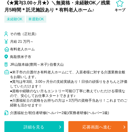
《★賞与3.00ヶ月★》＼無資格・未経験OK／残業
月5時間＊託児施設あり＊有料老人ホーム♪
キープ
未経験OK
車通勤OK
その他（正社員）
月給 21 万円～
有料老人ホーム
鳥取県米子市
JR山陰本線(豊岡～米子) 伯耆大山
●米子市の介護付き有料老人ホームにて、入居者様に対する介護業務全般
をお願いします。
●賞与は年3回、3.00ヶ月分の支給実績あり！日頃の頑張りをきちんと評価
していただけます！
●資格や経験のない方もエントリー可能◎丁寧に教えていただける環境な
ので、安心してお仕事スタートできます♪
●介護福祉士の資格をお持ちの方は＋3万円の資格手当あり！これまでのご
経験も活かせます☆
介護福祉士/初任者研修(ヘルパー2級)/実務者研修(ヘルパー1級)
詳細を見る
応募画面へ進む