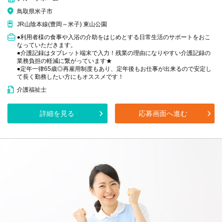
鳥取県米子市
JR山陰本線(豊岡～米子) 東山公園
●利用者様の食事や入浴の介助をはじめとする日常生活のサポートをおこ
なっていただきます。
●介護記録はタブレット端末で入力！残業の理由になりやすい介護記録の
業務負担の軽減に繋がっています★
●定年一律65歳◎再雇用制度もあり、定年後もお仕事が出来るので安定し
て長く勤務したい方にもオススメです！
介護福祉士
詳細を見る
応募画面へ進む