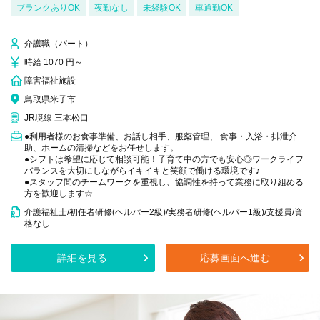
ブランクありOK
夜勤なし
未経験OK
車通勤OK
介護職（パート）
時給 1070 円～
障害福祉施設
鳥取県米子市
JR境線 三本松口
●利用者様のお食事準備、お話し相手、服薬管理、 食事・入浴・排泄介
助、ホームの清掃などをお任せします。
●シフトは希望に応じて相談可能！子育て中の方でも安心◎ワークライフ
バランスを大切にしながらイキイキと笑顔で働ける環境です♪
●スタッフ間のチームワークを重視し、協調性を持って業務に取り組める
方を歓迎します☆
介護福祉士/初任者研修(ヘルパー2級)/実務者研修(ヘルパー1級)/支援員/資
格なし
詳細を見る
応募画面へ進む