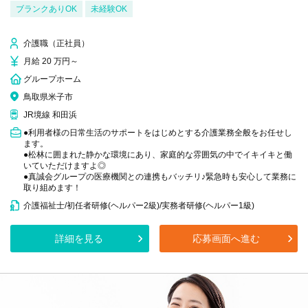
ブランクありOK
未経験OK
介護職（正社員）
月給 20 万円～
グループホーム
鳥取県米子市
JR境線 和田浜
●利用者様の日常生活のサポートをはじめとする介護業務全般をお任せし
ます。
●松林に囲まれた静かな環境にあり、家庭的な雰囲気の中でイキイキと働
いていただけますよ◎
●真誠会グループの医療機関との連携もバッチリ♪緊急時も安心して業務に
取り組めます！
介護福祉士/初任者研修(ヘルパー2級)/実務者研修(ヘルパー1級)
詳細を見る
応募画面へ進む