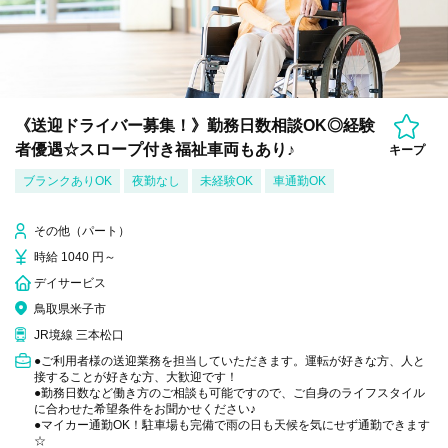
《送迎ドライバー募集！》勤務日数相談OK◎経験
者優遇☆スロープ付き福祉車両もあり♪
キープ
ブランクありOK
夜勤なし
未経験OK
車通勤OK
その他（パート）
時給 1040 円～
デイサービス
鳥取県米子市
JR境線 三本松口
●ご利用者様の送迎業務を担当していただきます。運転が好きな方、人と
接することが好きな方、大歓迎です！
●勤務日数など働き方のご相談も可能ですので、ご自身のライフスタイル
に合わせた希望条件をお聞かせください♪
●マイカー通勤OK！駐車場も完備で雨の日も天候を気にせず通勤できます
☆