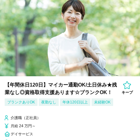
【年間休日120日】マイカー通勤OK/土日休み★残
業なし◎資格取得支援あります☆ブランクOK！
キープ
ブランクありOK
夜勤なし
年休120日以上
未経験OK
介護職（正社員）
月給 24 万円～
デイサービス