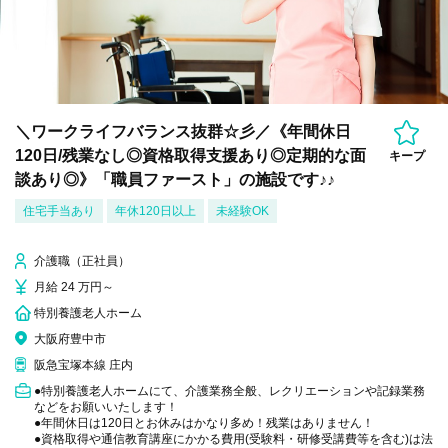
＼ワークライフバランス抜群☆彡／《年間休日
120日/残業なし◎資格取得支援あり◎定期的な面
キープ
談あり◎》「職員ファースト」の施設です♪♪
住宅手当あり
年休120日以上
未経験OK
介護職（正社員）
月給 24 万円～
特別養護老人ホーム
大阪府豊中市
阪急宝塚本線 庄内
●特別養護老人ホームにて、介護業務全般、レクリエーションや記録業務
などをお願いいたします！
●年間休日は120日とお休みはかなり多め！残業はありません！
●資格取得や通信教育講座にかかる費用(受験料・研修受講費等を含む)は法