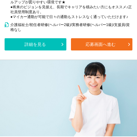
ルアップが図りやすい環境です★
●将来のビジョンを見据え、長期でキャリアを積みたい方にもオススメ♪正
社員登用制度あり。
●マイカー通勤が可能で日々の通勤もストレスなく通っていただけます♪
介護福祉士/初任者研修(ヘルパー2級)/実務者研修(ヘルパー1級)/支援員/資
格なし
詳細を見る
応募画面へ進む