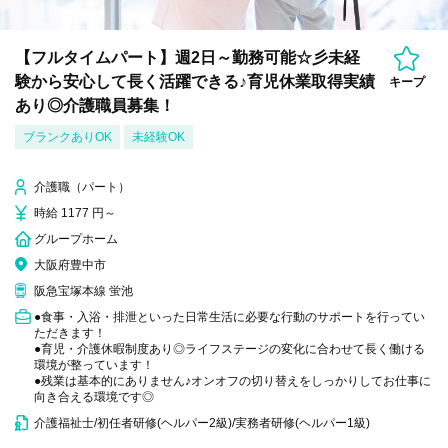
【フルタイムパート】週2日～勤務可能☆彡未経
験から安心して長く活躍できる♪育児休業取得実績
キープ
あり◎介護職員募集！
ブランクありOK
未経験OK
介護職（パート）
時給 1177 円～
グループホーム
大阪府豊中市
阪急宝塚本線 蛍池
●食事・入浴・排泄といった日常生活に必要な行動のサポートを行ってい
ただきます！
●育児・介護休暇制度あり◎ライフステージの変化に合わせて長く働ける
環境が整っています！
●残業は基本的にありません♪オンオフの切り替えをしっかりしてお仕事に
向き合える環境です◎
介護福祉士/初任者研修(ヘルパー2級)/実務者研修(ヘルパー1級)