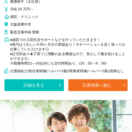
看護助手（正社員）
月給 20 万円～
病院・クリニック
大阪府豊中市
阪急宝塚本線 曽根
●病院での入院生活サポートなどを行っていただきます！
●賞与はうれしい3.00ヶ月分の実績あり！モチベーションを高く保ってお
仕事していただけます◎
●託児所あり★子育てに理解のある職場なので、安心して働き続けること
ができます♪
※勤務時間(1)～(4)以外にも交代時間あり。(16：30～9：30)
介護福祉士/初任者研修(ヘルパー2級)/実務者研修(ヘルパー1級)/資格なし
詳細を見る
応募画面へ進む