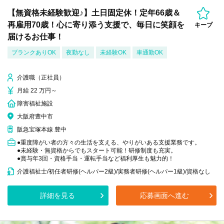
【無資格未経験歓迎♪】土日固定休！定年66歳＆
再雇用70歳！心に寄り添う支援で、毎日に笑顔を
キープ
届けるお仕事！
ブランクありOK
夜勤なし
未経験OK
車通勤OK
介護職（正社員）
月給 22 万円～
障害福祉施設
大阪府豊中市
阪急宝塚本線 豊中
●重度障がい者の方々の生活を支える、やりがいある支援業務です。
●未経験・無資格からでもスタート可能！研修制度も充実。
●賞与年3回・資格手当・運転手当など福利厚生も魅力的！
介護福祉士/初任者研修(ヘルパー2級)/実務者研修(ヘルパー1級)/資格なし
詳細を見る
応募画面へ進む