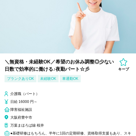
＼無資格・未経験OK／希望のお休み調整◎少ない
日数で効率的に働ける♪夜勤パート☆彡
キープ
ブランクありOK
未経験OK
車通勤OK
介護職（パート）
日給 16000 円～
障害福祉施設
大阪府豊中市
万葉まほろば線 桜井
●基礎研修はもちろん、半年に1回の定期研修、資格取得支援もあり、スキ