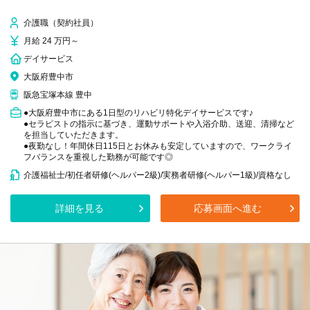
介護職（契約社員）
月給 24 万円～
デイサービス
大阪府豊中市
阪急宝塚本線 豊中
●大阪府豊中市にある1日型のリハビリ特化デイサービスです♪
●セラピストの指示に基づき、運動サポートや入浴介助、送迎、清掃など
を担当していただきます。
●夜勤なし！年間休日115日とお休みも安定していますので、ワークライ
フバランスを重視した勤務が可能です◎
介護福祉士/初任者研修(ヘルパー2級)/実務者研修(ヘルパー1級)/資格なし
詳細を見る
応募画面へ進む