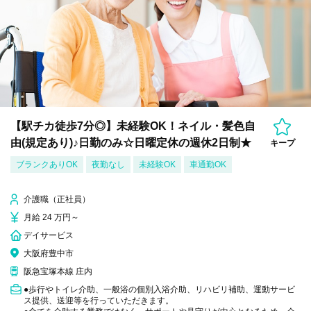
【駅チカ徒歩7分◎】未経験OK！ネイル・髪色自
由(規定あり)♪日勤のみ☆日曜定休の週休2日制★
キープ
ブランクありOK
夜勤なし
未経験OK
車通勤OK
介護職（正社員）
月給 24 万円～
デイサービス
大阪府豊中市
阪急宝塚本線 庄内
●歩行やトイレ介助、一般浴の個別入浴介助、リハビリ補助、運動サービ
ス提供、送迎等を行っていただきます。