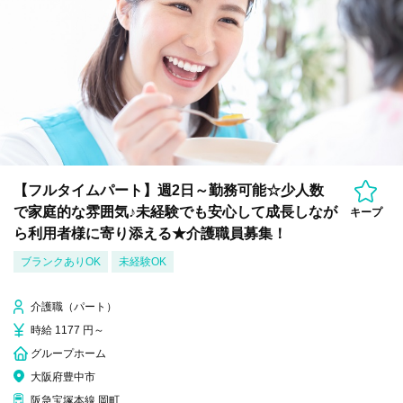
【フルタイムパート】週2日～勤務可能☆少人数
で家庭的な雰囲気♪未経験でも安心して成長しなが
キープ
ら利用者様に寄り添える★介護職員募集！
ブランクありOK
未経験OK
介護職（パート）
時給 1177 円～
グループホーム
大阪府豊中市
阪急宝塚本線 岡町