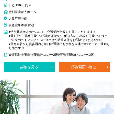
日給 13656 円～
特別養護老人ホーム
大阪府豊中市
阪急宝塚本線 蛍池
●特別養護老人ホームにて、介護業務全般をお願いいたします！
●週1日から勤務可能です◎勤務日数など働き方のご相談も可能ですので、
ご自身のライフスタイルに合わせた希望条件をお聞かせくださいね♪
●最寄り駅から徒歩圏内と毎日の通勤にも便利な立地です♪マイカー通勤も
可能です◎
介護福祉士/初任者研修(ヘルパー2級)/実務者研修(ヘルパー1級)
詳細を見る
応募画面へ進む