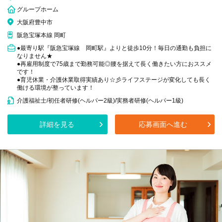
グループホーム
大阪府豊中市
阪急宝塚本線 岡町
●最寄り駅『阪急宝塚線 岡町駅』よりと徒歩10分！毎日の通勤も負担に
なりません★
●再雇用制度で75歳まで勤務可能◎腰を据えて長く働きたい方におススメ
です！
●育児休業・介護休業取得実績あり☆彡ライフステージが変化しても長く
働ける環境が整っています！
介護福祉士/初任者研修(ヘルパー2級)/実務者研修(ヘルパー1級)
詳細を見る
応募画面へ進む