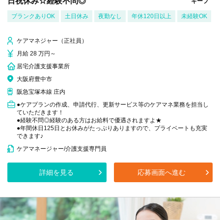
日祝休み☆経験不問◎
キープ
ブランクありOK
土日休み
夜勤なし
年休120日以上
未経験OK
ケアマネジャー（正社員）
月給 28 万円～
居宅介護支援事業所
大阪府豊中市
阪急宝塚本線 庄内
●ケアプランの作成、申請代行、更新サービス等のケアマネ業務を担当し
ていただきます！
●経験不問◎経験のある方はお給料で優遇されますよ★
●年間休日125日とお休みがたっぷりありますので、プライベートも充実
できます♪
ケアマネージャー/介護支援専門員
詳細を見る
応募画面へ進む