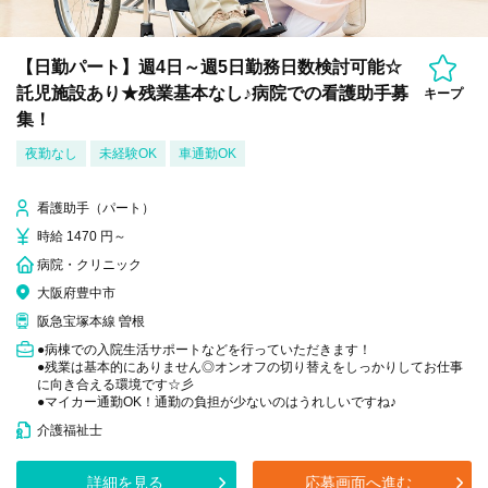
【日勤パート】週4日～週5日勤務日数検討可能☆
託児施設あり★残業基本なし♪病院での看護助手募
キープ
集！
夜勤なし
未経験OK
車通勤OK
看護助手（パート）
時給 1470 円～
病院・クリニック
大阪府豊中市
阪急宝塚本線 曽根
●病棟での入院生活サポートなどを行っていただきます！
●残業は基本的にありません◎オンオフの切り替えをしっかりしてお仕事
に向き合える環境です☆彡
●マイカー通勤OK！通勤の負担が少ないのはうれしいですね♪
介護福祉士
詳細を見る
応募画面へ進む