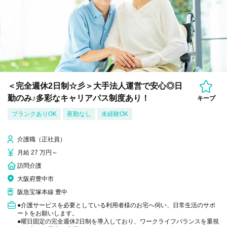
＜完全週休2日制☆彡＞大手法人運営で安心◎日
勤のみ♪多彩なキャリアパス制度あり！
キープ
ブランクありOK
夜勤なし
未経験OK
介護職（正社員）
月給 27 万円～
訪問介護
大阪府豊中市
阪急宝塚本線 豊中
●介護サービスを必要としている利用者様のお宅へ伺い、日常生活のサポ
ートをお願いします。
●曜日固定の完全週休2日制を導入しており、ワークライフバランスを重視