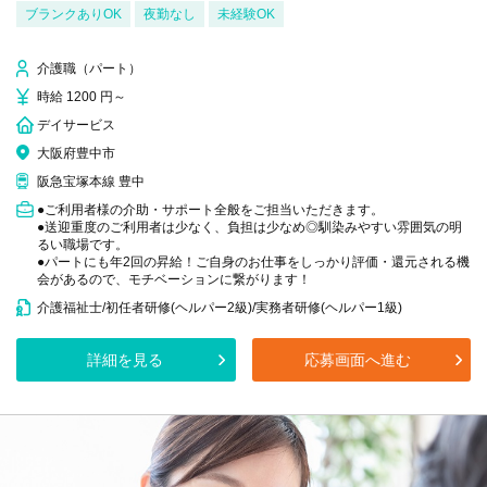
ブランクありOK
夜勤なし
未経験OK
介護職（パート）
時給 1200 円～
デイサービス
大阪府豊中市
阪急宝塚本線 豊中
●ご利用者様の介助・サポート全般をご担当いただきます。
●送迎重度のご利用者は少なく、負担は少なめ◎馴染みやすい雰囲気の明
るい職場です。
●パートにも年2回の昇給！ご自身のお仕事をしっかり評価・還元される機
会があるので、モチベーションに繋がります！
介護福祉士/初任者研修(ヘルパー2級)/実務者研修(ヘルパー1級)
詳細を見る
応募画面へ進む