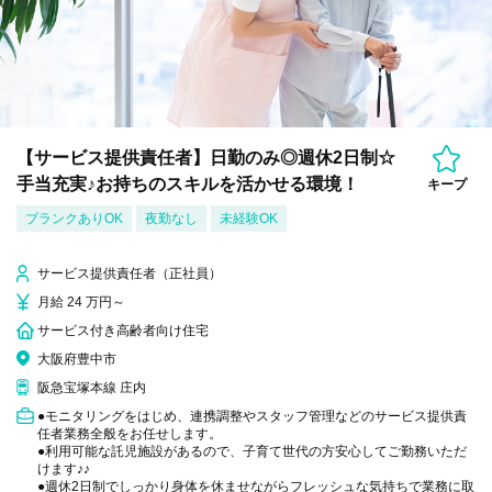
【サービス提供責任者】日勤のみ◎週休2日制☆
手当充実♪お持ちのスキルを活かせる環境！
キープ
ブランクありOK
夜勤なし
未経験OK
サービス提供責任者（正社員）
月給 24 万円～
サービス付き高齢者向け住宅
大阪府豊中市
阪急宝塚本線 庄内
●モニタリングをはじめ、連携調整やスタッフ管理などのサービス提供責
任者業務全般をお任せします。
●利用可能な託児施設があるので、子育て世代の方安心してご勤務いただ
けます♪♪
●週休2日制でしっかり身体を休ませながらフレッシュな気持ちで業務に取