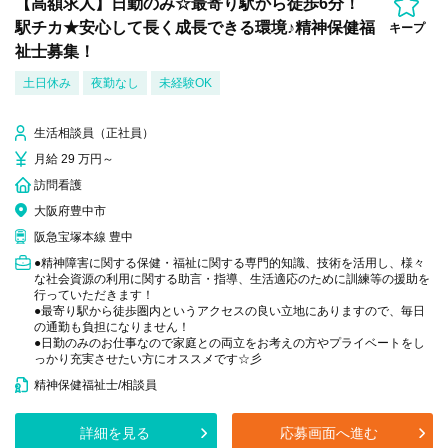
【高額求人】日勤のみ☆最寄り駅から徒歩6分！
駅チカ★安心して長く成長できる環境♪精神保健福
キープ
祉士募集！
土日休み
夜勤なし
未経験OK
生活相談員（正社員）
月給 29 万円～
訪問看護
大阪府豊中市
阪急宝塚本線 豊中
●精神障害に関する保健・福祉に関する専門的知識、技術を活用し、様々
な社会資源の利用に関する助言・指導、生活適応のために訓練等の援助を
行っていただきます！
●最寄り駅から徒歩圏内というアクセスの良い立地にありますので、毎日
の通勤も負担になりません！
●日勤のみのお仕事なので家庭との両立をお考えの方やプライベートをし
っかり充実させたい方にオススメです☆彡
精神保健福祉士/相談員
詳細を見る
応募画面へ進む