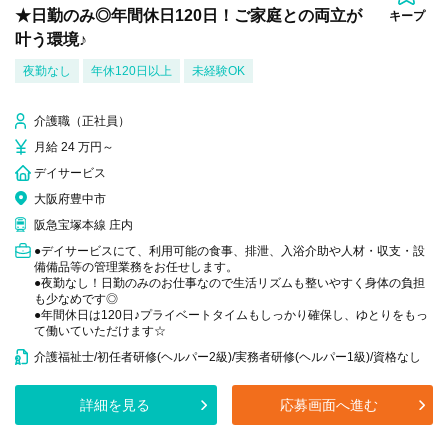
★日勤のみ◎年間休日120日！ご家庭との両立が
キープ
叶う環境♪
夜勤なし
年休120日以上
未経験OK
介護職（正社員）
月給 24 万円～
デイサービス
大阪府豊中市
阪急宝塚本線 庄内
●デイサービスにて、利用可能の食事、排泄、入浴介助や人材・収支・設
備備品等の管理業務をお任せします。
●夜勤なし！日勤のみのお仕事なので生活リズムも整いやすく身体の負担
も少なめです◎
●年間休日は120日♪プライベートタイムもしっかり確保し、ゆとりをもっ
て働いていただけます☆
介護福祉士/初任者研修(ヘルパー2級)/実務者研修(ヘルパー1級)/資格なし
詳細を見る
応募画面へ進む