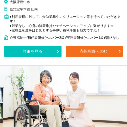
大阪府豊中市
阪急宝塚本線 庄内
●利用者様に対して、介助業務やレクリエーション等を行っていただきま
す！
●残業なし！心身の健康維持やモチベーションアップに繋がります☆
●退職金制度をはじめとする手厚い福利厚生も魅力ですね！
介護福祉士/初任者研修(ヘルパー2級)/実務者研修(ヘルパー1級)/資格なし
詳細を見る
応募画面へ進む