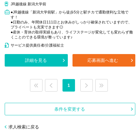
JR越後線 新潟大学前
●JR越後線「新潟大学前駅」から徒歩5分と駅チカで通勤便利な立地で
す！
●日勤のみ、年間休日111日とお休みがしっかり確保されていますので、
プライベートも充実できます◎
●産休・育休の取得実績もあり、ライフステージが変化しても変わらず働
くことのできる環境が整っています♪
サービス提供責任者/介護福祉士
詳細を見る
応募画面へ進む
1
条件を変更する
求人検索に戻る