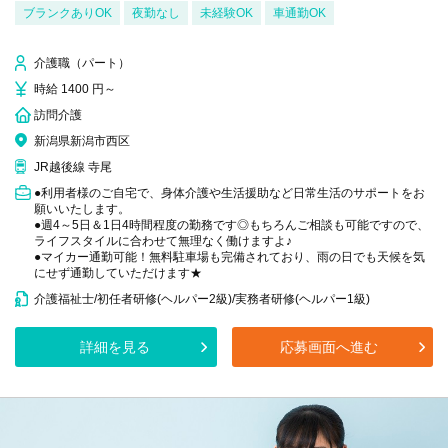
ブランクありOK
夜勤なし
未経験OK
車通勤OK
介護職（パート）
時給 1400 円～
訪問介護
新潟県新潟市西区
JR越後線 寺尾
●利用者様のご自宅で、身体介護や生活援助など日常生活のサポートをお
願いいたします。
●週4～5日＆1日4時間程度の勤務です◎もちろんご相談も可能ですので、
ライフスタイルに合わせて無理なく働けますよ♪
●マイカー通勤可能！無料駐車場も完備されており、雨の日でも天候を気
にせず通勤していただけます★
介護福祉士/初任者研修(ヘルパー2級)/実務者研修(ヘルパー1級)
詳細を見る
応募画面へ進む