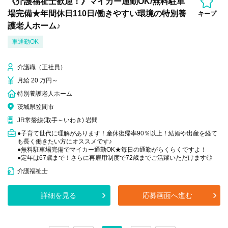
《介護福祉士歓迎！》マイカー通勤OK/無料駐車
場完備★年間休日110日/働きやすい環境の特別養
キープ
護老人ホーム♪
車通勤OK
介護職（正社員）
月給 20 万円～
特別養護老人ホーム
茨城県笠間市
JR常磐線(取手～いわき) 岩間
●子育て世代に理解があります！産休復帰率90％以上！結婚や出産を経て
も長く働きたい方にオススメです♪
●無料駐車場完備でマイカー通勤OK★毎日の通勤がらくらくですよ！
●定年は67歳まで！さらに再雇用制度で72歳までご活躍いただけます◎
介護福祉士
詳細を見る
応募画面へ進む