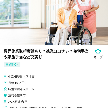
育児休業取得実績あり＊残業ほぼナシ＊住宅手当
や家族手当など充実◎
キープ
車通勤OK
生活相談員（正社員）
月給 19 万円～
特別養護老人ホーム
茨城県笠間市
JR水戸線 宍戸