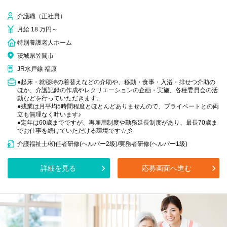
介護職（正社員）
月給 18 万円～
特別養護老人ホーム
茨城県笠間市
JR水戸線 福原
●起床・就寝時の着替えなどの介助や、移動・食事・入浴・排せつ介助の
ほか、介護記録の作成やレクリエーションの企画・実施、各種委員会の活
動などを行っていただきます。
●残業は月平均5時間程度とほとんどありませんので、プライベートとの両
立も無理なく叶います♪
●定年は60歳までですが、再雇用制度や勤務延長制度があり、最長70歳ま
でお仕事を続けていただける環境です☆彡
介護福祉士/初任者研修(ヘルパー2級)/実務者研修(ヘルパー1級)
詳細を見る
応募画面へ進む