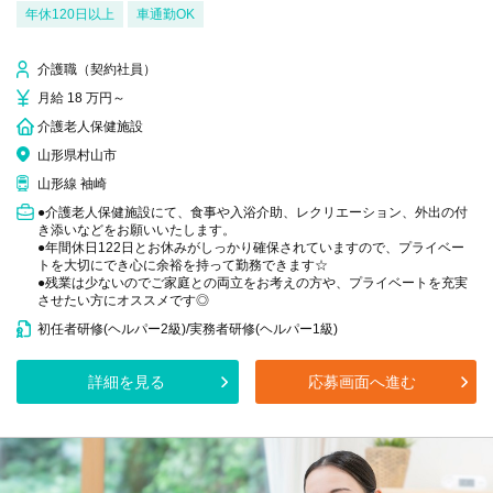
年休120日以上
車通勤OK
介護職（契約社員）
月給 18 万円～
介護老人保健施設
山形県村山市
山形線 袖崎
●介護老人保健施設にて、食事や入浴介助、レクリエーション、外出の付
き添いなどをお願いいたします。
●年間休日122日とお休みがしっかり確保されていますので、プライベー
トを大切にでき心に余裕を持って勤務できます☆
●残業は少ないのでご家庭との両立をお考えの方や、プライベートを充実
させたい方にオススメです◎
初任者研修(ヘルパー2級)/実務者研修(ヘルパー1級)
詳細を見る
応募画面へ進む