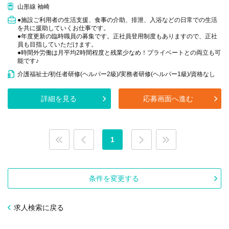
山形線 袖崎
●施設ご利用者の生活支援、食事の介助、排泄、入浴などの日常での生活
を共に援助していくお仕事です。
●年度更新の臨時職員の募集です。正社員登用制度もありますので、正社
員も目指していただけます。
●時間外労働は月平均2時間程度と残業少なめ！プライベートとの両立も可
能です♪
介護福祉士/初任者研修(ヘルパー2級)/実務者研修(ヘルパー1級)/資格なし
詳細を見る
応募画面へ進む
1
条件を変更する
求人検索に戻る