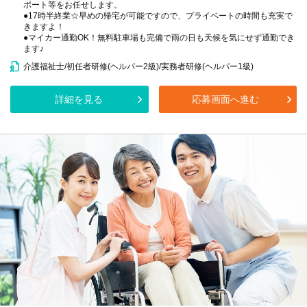
ポート等をお任せします。
●17時半終業☆早めの帰宅が可能ですので、プライベートの時間も充実で
きますよ！
●マイカー通勤OK！無料駐車場も完備で雨の日も天候を気にせず通勤でき
ます♪
介護福祉士/初任者研修(ヘルパー2級)/実務者研修(ヘルパー1級)
詳細を見る
応募画面へ進む