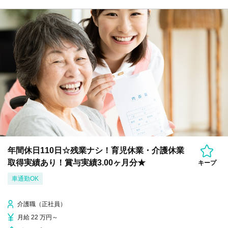
年間休日110日☆残業ナシ！育児休業・介護休業
取得実績あり！賞与実績3.00ヶ月分★
キープ
車通勤OK
介護職（正社員）
月給 22 万円～