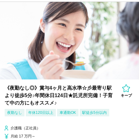
《夜勤なし◎》賞与4ヶ月と高水準☆彡最寄り駅
より徒歩5分♪年間休日124日★託児所完備！子育
キープ
て中の方にもオススメ♪
夜勤なし
年休120日以上
車通勤OK
駅徒歩5分以内
介護職（正社員）
月給 17 万円～