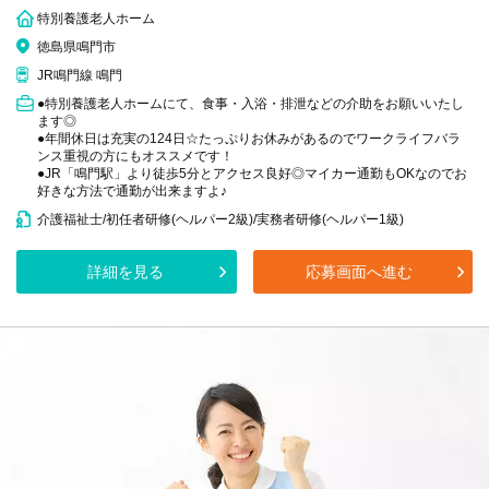
特別養護老人ホーム
徳島県鳴門市
JR鳴門線 鳴門
●特別養護老人ホームにて、食事・入浴・排泄などの介助をお願いいたし
ます◎
●年間休日は充実の124日☆たっぷりお休みがあるのでワークライフバラ
ンス重視の方にもオススメです！
●JR「鳴門駅」より徒歩5分とアクセス良好◎マイカー通勤もOKなのでお
好きな方法で通勤が出来ますよ♪
介護福祉士/初任者研修(ヘルパー2級)/実務者研修(ヘルパー1級)
詳細を見る
応募画面へ進む