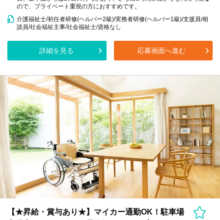
ので、プライベート重視の方におすすめです。
介護福祉士/初任者研修(ヘルパー2級)/実務者研修(ヘルパー1級)/支援員/相
談員/社会福祉主事/社会福祉士/資格なし
詳細を見る
応募画面へ進む
【★昇給・賞与あり★】マイカー通勤OK！駐車場