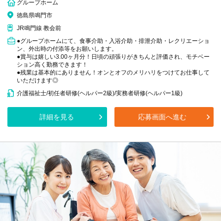
グループホーム
徳島県鳴門市
JR鳴門線 教会前
●グループホームにて、食事介助・入浴介助・排泄介助・レクリエーショ
ン、外出時の付添等をお願いします。
●賞与は嬉しい3.00ヶ月分！日頃の頑張りがきちんと評価され、モチベー
ション高く勤務できます！
●残業は基本的にありません！オンとオフのメリハリをつけてお仕事して
いただけます◎
介護福祉士/初任者研修(ヘルパー2級)/実務者研修(ヘルパー1級)
詳細を見る
応募画面へ進む