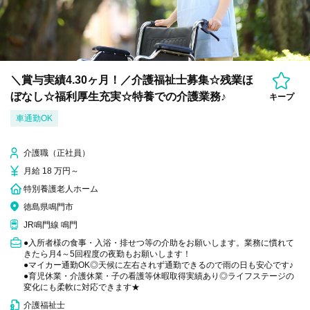
＼賞与実績4.30ヶ月！／介護福祉士募集☆残業ほ
ぼなし☆福利厚生充実☆特養での介護業務♪
キープ
車通勤OK
介護職（正社員）
月給 18 万円～
特別養護老人ホーム
徳島県鳴門市
JR鳴門線 鳴門
●入所者様の食事・入浴・排せつ等の介助をお願いします。業務に慣れて
きたら月4～5回程度の夜勤もお願いします！
●マイカー通勤OK◎天候に左右されず通勤できるので雨の日も安心です♪
●育児休業・介護休業・子の看護等休暇取得実績あり◎ライフステージの
変化にも柔軟に対応できます★
介護福祉士