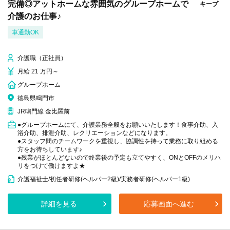
完備◎アットホームな雰囲気のグループホームで
キープ
介護のお仕事♪
車通勤OK
介護職（正社員）
月給 21 万円～
グループホーム
徳島県鳴門市
JR鳴門線 金比羅前
●グループホームにて、介護業務全般をお願いいたします！食事介助、入
浴介助、排泄介助、レクリエーションなどになります。
●スタッフ間のチームワークを重視し、協調性を持って業務に取り組める
方をお待ちしています♪
●残業がほとんどないので終業後の予定も立てやすく、ONとOFFのメリハ
リをつけて働けますよ★
介護福祉士/初任者研修(ヘルパー2級)/実務者研修(ヘルパー1級)
詳細を見る
応募画面へ進む