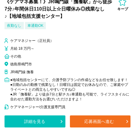
《ケアマネ募集！》JR鳴門線「撫養駅」から徒歩
7分♪年間休日110日以上☆日曜休み◎残業なし
キープ
♪【地域包括支援センター】
夜勤なし
車通勤OK
ケアマネジャー（正社員）
月給 18 万円～
その他
徳島県鳴門市
JR鳴門線 撫養
●地域包括センターにて、介護予防プランの作成などをお任せ致します！
●日勤のみの勤務で残業なし！日曜日は固定でお休みなので、ご家庭やプ
ライベートとの両立もしやすいですね◎
●JR「撫養駅」より徒歩7分と駅チカ♪車通勤も可能で、ライフスタイルに
合わせた通勤方法をお選びいただけますよ！
ケアマネージャー/介護支援専門員
詳細を見る
応募画面へ進む