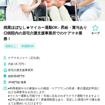
残業ほぼなし★マイカー通勤OK♪ 昇給・賞与あり
◎病院内の居宅介護支援事業所でのケアマネ業
キープ
務！
夜勤なし
車通勤OK
ケアマネジャー（正社員）
月給 18 万円～
居宅介護支援事業所
徳島県鳴門市
JR鳴門線 撫養
●利用者様やその家族からの相談・ケアプランの作成・要介護認定申請に
おける調査等をお任せします。
●マイカー通勤も可能です！天候に左右されずラクラク通勤できますよ☆
●定年は長めの65歳まで！再雇用制度もあり、安定した環境の中で腰を据
えてお勤めいただけます◎