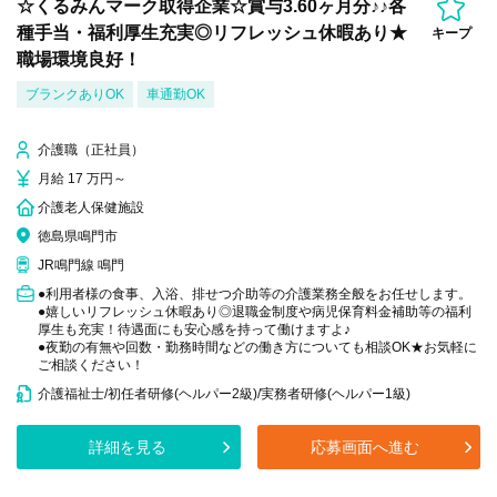
☆くるみんマーク取得企業☆賞与3.60ヶ月分♪♪各
種手当・福利厚生充実◎リフレッシュ休暇あり★
キープ
職場環境良好！
ブランクありOK
車通勤OK
介護職（正社員）
月給 17 万円～
介護老人保健施設
徳島県鳴門市
JR鳴門線 鳴門
●利用者様の食事、入浴、排せつ介助等の介護業務全般をお任せします。
●嬉しいリフレッシュ休暇あり◎退職金制度や病児保育料金補助等の福利
厚生も充実！待遇面にも安心感を持って働けますよ♪
●夜勤の有無や回数・勤務時間などの働き方についても相談OK★お気軽に
ご相談ください！
介護福祉士/初任者研修(ヘルパー2級)/実務者研修(ヘルパー1級)
詳細を見る
応募画面へ進む