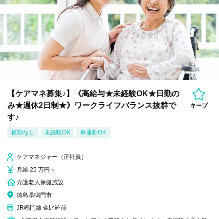
【ケアマネ募集♪】《高給与★未経験OK★日勤の
み★週休2日制★》ワークライフバランス抜群で
キープ
す♪
夜勤なし
未経験OK
車通勤OK
ケアマネジャー（正社員）
月給 25 万円～
介護老人保健施設
徳島県鳴門市
JR鳴門線 金比羅前