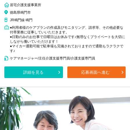
居宅介護支援事業所
徳島県鳴門市
JR鳴門線 鳴門
●利用者様のケアプランの作成及びモニタリング、請求等、その他必要な
付帯業務に従事していいただきます。
●日勤のみのお仕事で日曜日はお休みです♪無理なくプライベートを大切に
しながら働いていただけます！
●マイカー通勤可能で駐車場も完備されておりますので通勤もラクラクで
す♪
ケアマネージャー/主任介護支援専門員/介護支援専門員
詳細を見る
応募画面へ進む