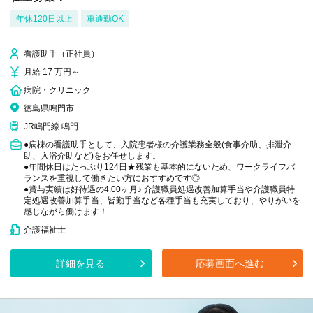
年休120日以上
車通勤OK
看護助手（正社員）
月給 17 万円～
病院・クリニック
徳島県鳴門市
JR鳴門線 鳴門
●病棟の看護助手として、入院患者様の介護業務全般(食事介助、排泄介
助、入浴介助など)をお任せします。
●年間休日はたっぷり124日★残業も基本的にないため、ワークライフバ
ランスを重視して働きたい方におすすめです◎
●賞与実績は好待遇の4.00ヶ月♪ 介護職員処遇改善加算手当や介護職員特
定処遇改善加算手当、皆勤手当など各種手当も充実しており、やりがいを
感じながら働けます！
介護福祉士
詳細を見る
応募画面へ進む