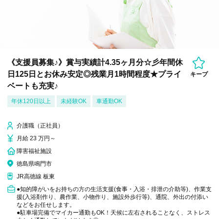
《支援員募集♪》賞与実績計4.35ヶ月分☆彡年間休
日125日とお休み安定◎残業月1時間程度★プライ
キープ
ベートも充実♪
年休120日以上
未経験OK
車通勤OK
介護職（正社員）
月給 23 万円～
障害福祉施設
徳島県鳴門市
JR高徳線 板東
●知的障がいをお持ちの方の生活支援(食事・入浴・排泄の介助等)、作業支
援(入浴剤作り、農作業、小物作り、施設外歩行等)、通院、外出の付添い
などをお任せします。
●駐車場完備でマイカー通勤もOK！天候に左右されることなく、ストレス