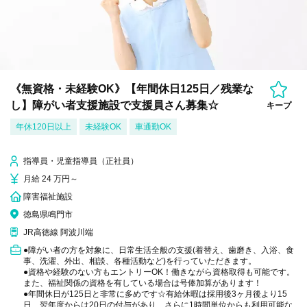
《無資格・未経験OK》【年間休日125日／残業な
し】障がい者支援施設で支援員さん募集☆
キープ
年休120日以上
未経験OK
車通勤OK
指導員・児童指導員（正社員）
月給 24 万円～
障害福祉施設
徳島県鳴門市
JR高徳線 阿波川端
●障がい者の方を対象に、日常生活全般の支援(着替え、歯磨き、入浴、食
事、洗濯、外出、相談、各種活動など)を行っていただきます。
●資格や経験のない方もエントリーOK！働きながら資格取得も可能です。
また、福祉関係の資格を有している場合は号俸加算があります！
●年間休日が125日と非常に多めです☆有給休暇は採用後3ヶ月後より15
日、翌年度からは20日の付与があり、さらに1時間単位からも利用可能な