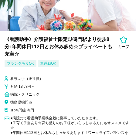
《看護助手》介護福祉士限定◎鳴門駅より徒歩8
分♪年間休日112日とお休み多め☆プライベートも
キープ
充実☆
ブランクありOK
車通勤OK
看護助手（正社員）
月給 18 万円～
病院・クリニック
徳島県鳴門市
JR鳴門線 鳴門
●病院にて看護助手業務全般に従事していただきます。
●子育て手当あり☆育ち盛りのお子様がいらっしゃる方にもオススメです
☆
●年間休日112日とお休みもしっかりあります！ワークライフバランスを