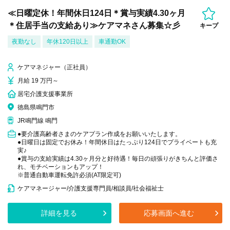
≪日曜定休！年間休日124日＊賞与実績4.30ヶ月
＊住居手当の支給あり≫ケアマネさん募集☆彡
キープ
夜勤なし
年休120日以上
車通勤OK
ケアマネジャー（正社員）
月給 19 万円～
居宅介護支援事業所
徳島県鳴門市
JR鳴門線 鳴門
●要介護高齢者さまのケアプラン作成をお願いいたします。
●日曜日は固定でお休み！年間休日はたっぷり124日でプライベートも充
実♪
●賞与の支給実績は4.30ヶ月分と好待遇！毎日の頑張りがきちんと評価さ
れ、モチベーションもアップ！
※普通自動車運転免許必須(AT限定可)
ケアマネージャー/介護支援専門員/相談員/社会福祉士
詳細を見る
応募画面へ進む