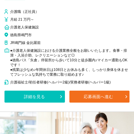
介護職（正社員）
月給 21 万円～
介護老人保健施設
徳島県鳴門市
JR鳴門線 金比羅前
●介護老人保健施設における介護業務全般をお願いいたします。食事・排
泄・入浴介助、レクリエーションなど◎
●徳島バス「矢倉」停留所から歩いて10分と徒歩圏内♪マイカー通勤もOK
です！
●残業は少なめ♪年間休日は108日とお休みも多く、しっかり身体を休ませ
てフレッシュな気持ちで業務に取り組めます♪
介護福祉士/初任者研修(ヘルパー2級)/実務者研修(ヘルパー1級)
詳細を見る
応募画面へ進む