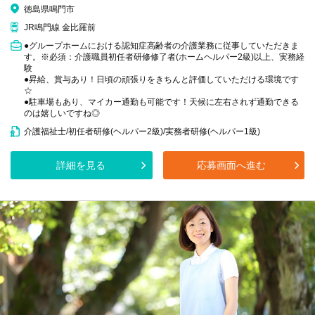
徳島県鳴門市
JR鳴門線 金比羅前
●グループホームにおける認知症高齢者の介護業務に従事していただきま
す。※必須：介護職員初任者研修修了者(ホームヘルパー2級)以上、実務経
験
●昇給、賞与あり！日頃の頑張りをきちんと評価していただける環境です
☆
●駐車場もあり、マイカー通勤も可能です！天候に左右されず通勤できる
のは嬉しいですね◎
介護福祉士/初任者研修(ヘルパー2級)/実務者研修(ヘルパー1級)
詳細を見る
応募画面へ進む