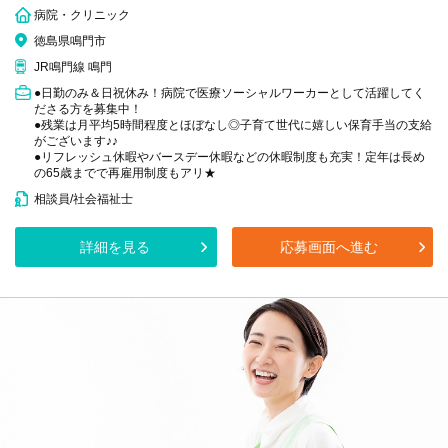
病院・クリニック
徳島県鳴門市
JR鳴門線 鳴門
●日勤のみ＆日祝休み！病院で医療ソーシャルワーカーとして活躍してく
ださる方を募集中！
●残業は月平均5時間程度とほぼなし◎子育て世代に嬉しい保育手当の支給
がございます♪♪
●リフレッシュ休暇やバースデー休暇などの休暇制度も充実！定年は長め
の65歳までで再雇用制度もアリ★
相談員/社会福祉士
詳細を見る
応募画面へ進む