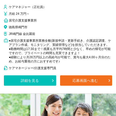
ケアマネジャー（正社員）
月給 24 万円～
居宅介護支援事業所
徳島県鳴門市
JR鳴門線 金比羅前
●居宅介護支援事業所業務全般(新規申請・更新手続き、介護認定調査、ケ
アプラン作成、モニタリング、実績管理など)を担当していただきます。
●勤務時間は17:30まで！残業も月平均7時間と少なく、早めの帰宅が可能
ですので、プライベートの時間も充実できますよ！
●経験により月26万円以上の高給与が可能で、賞与も最大4.00ヶ月分のた
め、お給与重視の方におすすめです♪
ケアマネージャー/介護支援専門員
詳細を見る
応募画面へ進む