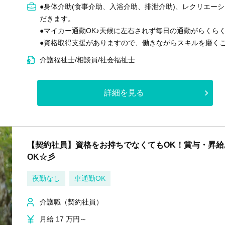
●身体介助(食事介助、入浴介助、排泄介助)、レクリエー
だきます。
●マイカー通勤OK♪天候に左右されず毎日の通勤がらくらく
●資格取得支援がありますので、働きながらスキルを磨く
介護福祉士/相談員/社会福祉士
詳細を見る
【契約社員】資格をお持ちでなくてもOK！賞与・昇
OK☆彡
夜勤なし
車通勤OK
介護職（契約社員）
月給 17 万円～