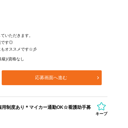
していただきます。
境です◎
にもオススメです☆彡
1級)/資格なし
応募画面へ進む
雇用制度あり＊マイカー通勤OK☆看護助手募
キープ