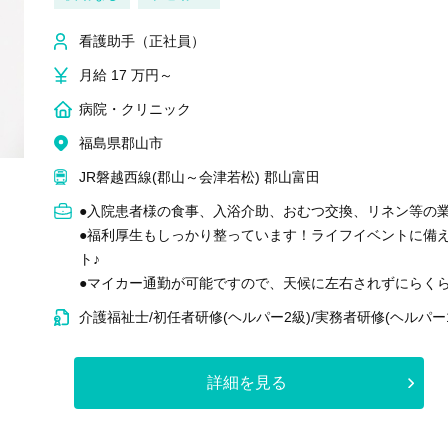
看護助手（正社員）
月給 17 万円～
病院・クリニック
福島県郡山市
JR磐越西線(郡山～会津若松) 郡山富田
●入院患者様の食事、入浴介助、おむつ交換、リネン等の
●福利厚生もしっかり整っています！ライフイベントに備
ト♪
●マイカー通勤が可能ですので、天候に左右されずにらく
介護福祉士/初任者研修(ヘルパー2級)/実務者研修(ヘルパー
詳細を見る