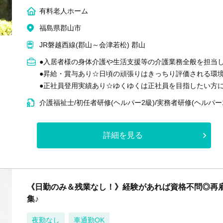
有料老人ホーム
福島県郡山市
JR磐越西線(郡山～会津若松) 郡山
●入居者様の身体介護や生活支援等の介護業務全般を担当
●昇給・賞与あり☆日頃の頑張りはきっちり評価される環
●正社員登用実績あり☆ゆくゆくは正社員を目指したい方
介護福祉士/初任者研修(ヘルパー2級)/実務者研修(ヘルパー
詳細を見る
《日勤のみ＆残業なし！》経験があれば資格不問◎再
集♪
夜勤なし
車通勤OK