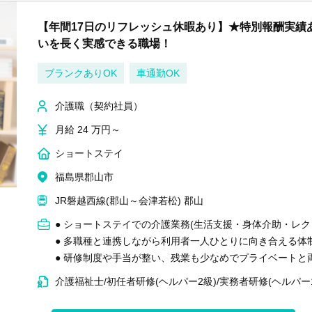
【年間17日のリフレッシュ休暇あり】★特別報酬実績
いを長く実感できる職場！
ブランクありOK
車通勤OK
介護職（契約社員）
月給 24 万円～
ショートステイ
福島県郡山市
JR磐越西線(郡山～会津若松) 郡山
● ショートステイでの介護業務(生活支援・身体介助・レ
● 多職種と連携しながら利用者一人ひとりに向き合える
● 研修制度や手当が整い、残業も少なめでプライベート
介護福祉士/初任者研修(ヘルパー2級)/実務者研修(ヘルパー