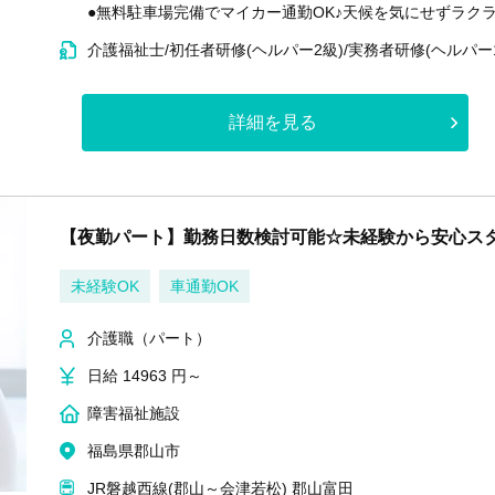
●無料駐車場完備でマイカー通勤OK♪天候を気にせずラク
介護福祉士/初任者研修(ヘルパー2級)/実務者研修(ヘルパー
詳細を見る
【夜勤パート】勤務日数検討可能☆未経験から安心ス
未経験OK
車通勤OK
介護職（パート）
日給 14963 円～
障害福祉施設
福島県郡山市
JR磐越西線(郡山～会津若松) 郡山富田