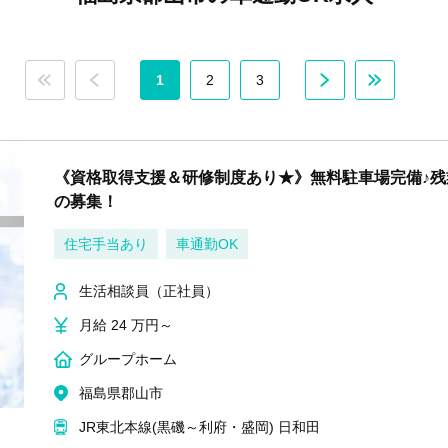
1
2
3
《資格取得支援＆研修制度あり★》無料駐車場完備♪
の募集！
住宅手当あり
車通勤OK
生活相談員（正社員）
月給 24 万円～
グループホーム
福島県郡山市
JR東北本線(黒磯～利府・盛岡) 日和田