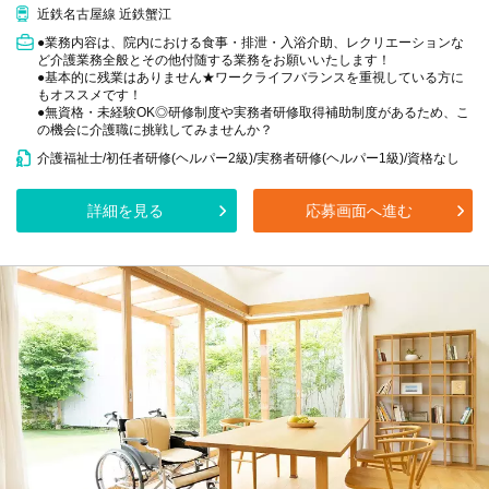
近鉄名古屋線 近鉄蟹江
●業務内容は、院内における食事・排泄・入浴介助、レクリエーションな
ど介護業務全般とその他付随する業務をお願いいたします！
●基本的に残業はありません★ワークライフバランスを重視している方に
もオススメです！
●無資格・未経験OK◎研修制度や実務者研修取得補助制度があるため、こ
の機会に介護職に挑戦してみませんか？
介護福祉士/初任者研修(ヘルパー2級)/実務者研修(ヘルパー1級)/資格なし
詳細を見る
応募画面へ進む