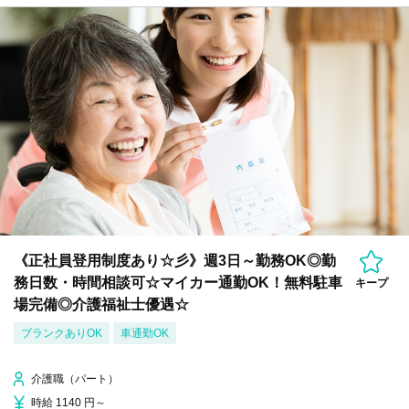
《正社員登用制度あり☆彡》週3日～勤務OK◎勤
務日数・時間相談可☆マイカー通勤OK！無料駐車
キープ
場完備◎介護福祉士優遇☆
ブランクありOK
車通勤OK
介護職（パート）
時給 1140 円～