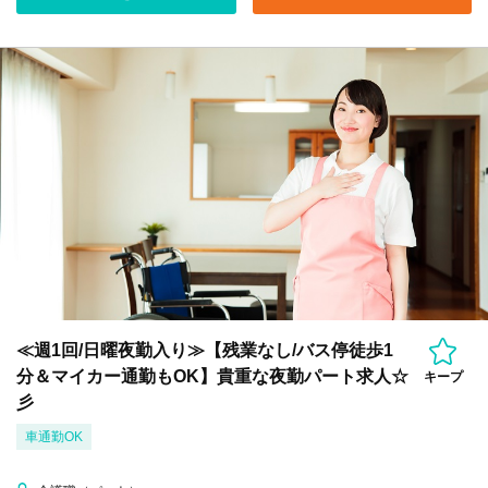
≪週1回/日曜夜勤入り≫【残業なし/バス停徒歩1
分＆マイカー通勤もOK】貴重な夜勤パート求人☆
キープ
彡
車通勤OK