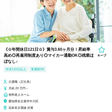
《☆年間休日121日☆》賞与3.60ヶ月分！昇給率
高め◎再雇用制度あり◎マイカー通勤OK◎残業ほ
キープ
ぼなし♪
年休120日以上
車通勤OK
介護職（正社員）
月給 20 万円～
有料老人ホーム
愛知県名古屋市中川区
近鉄名古屋線 伏屋