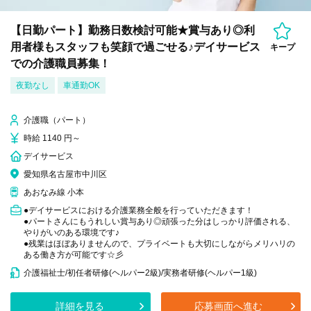
【日勤パート】勤務日数検討可能★賞与あり◎利
用者様もスタッフも笑顔で過ごせる♪デイサービス
キープ
での介護職員募集！
夜勤なし
車通勤OK
介護職（パート）
時給 1140 円～
デイサービス
愛知県名古屋市中川区
あおなみ線 小本
●デイサービスにおける介護業務全般を行っていただきます！
●パートさんにもうれしい賞与あり◎頑張った分はしっかり評価される、
やりがいのある環境です♪
●残業はほぼありませんので、プライベートも大切にしながらメリハリの
ある働き方が可能です☆彡
介護福祉士/初任者研修(ヘルパー2級)/実務者研修(ヘルパー1級)
詳細を見る
応募画面へ進む