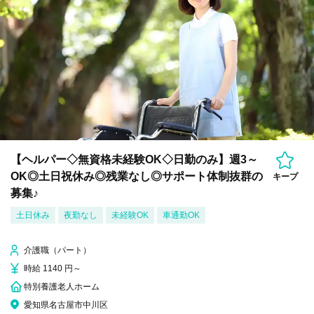
【ヘルパー◇無資格未経験OK◇日勤のみ】週3～
OK◎土日祝休み◎残業なし◎サポート体制抜群の
キープ
募集♪
土日休み
夜勤なし
未経験OK
車通勤OK
介護職（パート）
時給 1140 円～
特別養護老人ホーム
愛知県名古屋市中川区