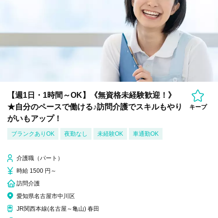
【週1日・1時間～OK】《無資格未経験歓迎！》
★自分のペースで働ける♪訪問介護でスキルもやり
キープ
がいもアップ！
ブランクありOK
夜勤なし
未経験OK
車通勤OK
介護職（パート）
時給 1500 円～
訪問介護
愛知県名古屋市中川区
JR関西本線(名古屋～亀山) 春田