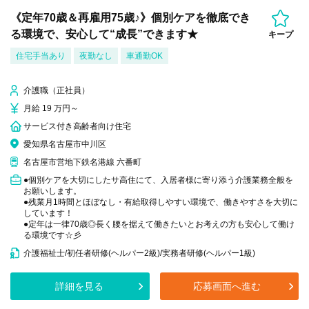
《定年70歳＆再雇用75歳♪》個別ケアを徹底でき
る環境で、安心して“成長”できます★
キープ
住宅手当あり
夜勤なし
車通勤OK
介護職（正社員）
月給 19 万円～
サービス付き高齢者向け住宅
愛知県名古屋市中川区
名古屋市営地下鉄名港線 六番町
●個別ケアを大切にしたサ高住にて、入居者様に寄り添う介護業務全般を
お願いします。
●残業月1時間とほぼなし・有給取得しやすい環境で、働きやすさを大切に
しています！
●定年は一律70歳◎長く腰を据えて働きたいとお考えの方も安心して働け
る環境です☆彡
介護福祉士/初任者研修(ヘルパー2級)/実務者研修(ヘルパー1級)
詳細を見る
応募画面へ進む