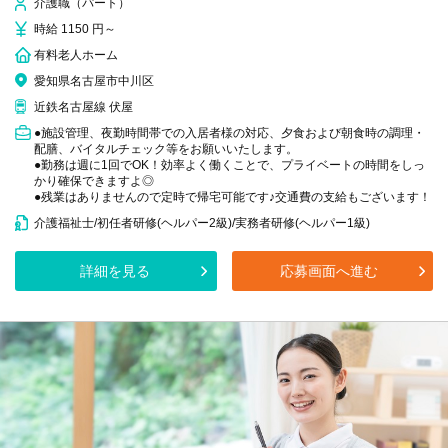
介護職（パート）
時給 1150 円～
有料老人ホーム
愛知県名古屋市中川区
近鉄名古屋線 伏屋
●施設管理、夜勤時間帯での入居者様の対応、夕食および朝食時の調理・
配膳、バイタルチェック等をお願いいたします。
●勤務は週に1回でOK！効率よく働くことで、プライベートの時間をしっ
かり確保できますよ◎
●残業はありませんので定時で帰宅可能です♪交通費の支給もございます！
介護福祉士/初任者研修(ヘルパー2級)/実務者研修(ヘルパー1級)
詳細を見る
応募画面へ進む