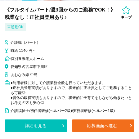
《フルタイムパート/週3回からのご勤務でOK！》
残業なし！正社員登用あり♪
キープ
車通勤OK
介護職（パート）
時給 1140 円～
特別養護老人ホーム
愛知県名古屋市中川区
あおなみ線 中島
●利用者様に対して介護業務全般を行っていただきます。
●正社員登用実績がありますので、将来的に正社員としてご勤務すること
も可能◎
●育休の取得実績もありますので、将来的に子育てをしながら働きたいと
お考えの方も安心◎
介護福祉士/初任者研修(ヘルパー2級)/実務者研修(ヘルパー1級)
詳細を見る
応募画面へ進む