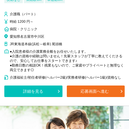
介護職（パート）
時給 1200 円～
病院・クリニック
愛知県名古屋市中川区
JR東海道本線(浜松～岐阜) 尾頭橋
●入院患者様の介護業務全般をお任せいたします。
●介護の資格や経験は問いません！先輩スタッフが丁寧に教えてくださる
ので、安心してお仕事をスタートできます♪
●勤務日数の相談OK！残業もないので、ご家庭やプライベートと無理なく
両立できます◎
介護福祉士/初任者研修(ヘルパー2級)/実務者研修(ヘルパー1級)/資格なし
詳細を見る
応募画面へ進む