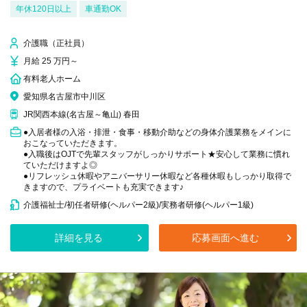
年休120日以上
車通勤OK
介護職（正社員）
月給 25 万円～
有料老人ホーム
愛知県名古屋市中川区
JR関西本線(名古屋～亀山) 春田
●入居者様の入浴・排泄・食事・移動介助などの身体介護業務をメインに
おこなっていただきます。
●入職後はOJTで先輩スタッフがしっかりサポート★安心して業務に慣れ
ていただけますよ◎
●リフレッシュ休暇やアニバーサリー休暇など各種休暇もしっかり取得で
きますので、プライベートも充実できます♪
介護福祉士/初任者研修(ヘルパー2級)/実務者研修(ヘルパー1級)
詳細を見る
応募画面へ進む