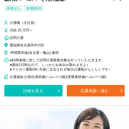
夜勤なし
車通勤OK
介護職（正社員）
月給 25 万円～
訪問介護
愛知県名古屋市中川区
JR関西本線(名古屋～亀山) 春田
●利用者様に対して訪問介護業務全般を行っていただきます。
●週休2日制なので、しっかりお休みが取れますよ♪
●マイカー通勤OK♪天候に左右されず毎日の通勤がらくらくです♪
介護福祉士/初任者研修(ヘルパー2級)/実務者研修(ヘルパー1級)
詳細を見る
応募画面へ進む