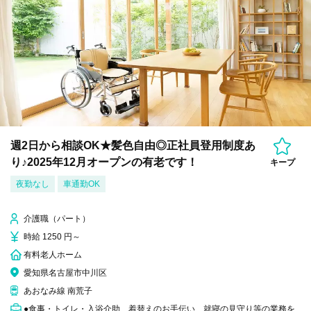
週2日から相談OK★髪色自由◎正社員登用制度あ
り♪2025年12月オープンの有老です！
キープ
夜勤なし
車通勤OK
介護職（パート）
時給 1250 円～
有料老人ホーム
愛知県名古屋市中川区
あおなみ線 南荒子
●食事・トイレ・入浴介助、着替えのお手伝い、就寝の見守り等の業務を