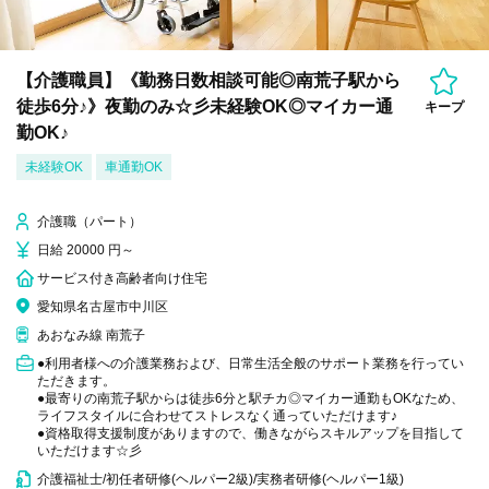
【介護職員】《勤務日数相談可能◎南荒子駅から
徒歩6分♪》夜勤のみ☆彡未経験OK◎マイカー通
キープ
勤OK♪
未経験OK
車通勤OK
介護職（パート）
日給 20000 円～
サービス付き高齢者向け住宅
愛知県名古屋市中川区
あおなみ線 南荒子
●利用者様への介護業務および、日常生活全般のサポート業務を行ってい
ただきます。
●最寄りの南荒子駅からは徒歩6分と駅チカ◎マイカー通勤もOKなため、
ライフスタイルに合わせてストレスなく通っていただけます♪
●資格取得支援制度がありますので、働きながらスキルアップを目指して
いただけます☆彡
介護福祉士/初任者研修(ヘルパー2級)/実務者研修(ヘルパー1級)