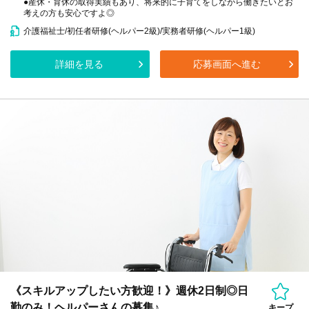
●産休・育休の取得実績もあり、将来的に子育てをしながら働きたいとお
考えの方も安心ですよ◎
介護福祉士/初任者研修(ヘルパー2級)/実務者研修(ヘルパー1級)
詳細を見る
応募画面へ進む
《スキルアップしたい方歓迎！》週休2日制◎日
勤のみ！ヘルパーさんの募集♪
キープ