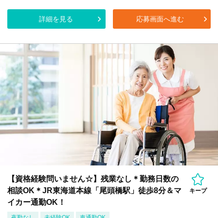
詳細を見る
応募画面へ進む
【資格経験問いません☆】残業なし＊勤務日数の
相談OK＊JR東海道本線「尾頭橋駅」徒歩8分＆マ
キープ
イカー通勤OK！
夜勤なし
未経験OK
車通勤OK