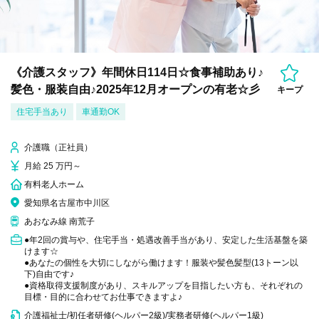
《介護スタッフ》年間休日114日☆食事補助あり♪
髪色・服装自由♪2025年12月オープンの有老☆彡
キープ
住宅手当あり
車通勤OK
介護職（正社員）
月給 25 万円～
有料老人ホーム
愛知県名古屋市中川区
あおなみ線 南荒子
●年2回の賞与や、住宅手当・処遇改善手当があり、安定した生活基盤を築
けます☆
●あなたの個性を大切にしながら働けます！服装や髪色髪型(13トーン以
下)自由です♪
●資格取得支援制度があり、スキルアップを目指したい方も、それぞれの
目標・目的に合わせてお仕事できますよ♪
介護福祉士/初任者研修(ヘルパー2級)/実務者研修(ヘルパー1級)