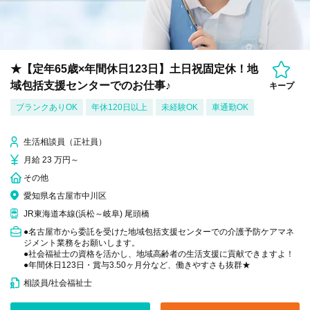
★【定年65歳×年間休日123日】土日祝固定休！地
域包括支援センターでのお仕事♪
キープ
ブランクありOK
年休120日以上
未経験OK
車通勤OK
生活相談員（正社員）
月給 23 万円～
その他
愛知県名古屋市中川区
JR東海道本線(浜松～岐阜) 尾頭橋
●名古屋市から委託を受けた地域包括支援センターでの介護予防ケアマネ
ジメント業務をお願いします。
●社会福祉士の資格を活かし、地域高齢者の生活支援に貢献できますよ！
●年間休日123日・賞与3.50ヶ月分など、働きやすさも抜群★
相談員/社会福祉士