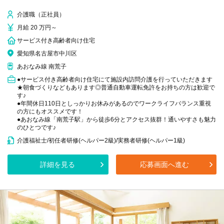
介護職（正社員）
月給 20 万円～
サービス付き高齢者向け住宅
愛知県名古屋市中川区
あおなみ線 南荒子
●サービス付き高齢者向け住宅にて施設内訪問介護を行っていただきます
★朝食づくりなどもあります◎普通自動車運転免許をお持ちの方は歓迎で
す♪
●年間休日110日としっかりお休みがあるのでワークライフバランス重視
の方にもオススメです！
●あおなみ線「南荒子駅」から徒歩6分とアクセス抜群！通いやすさも魅力
のひとつです♪
介護福祉士/初任者研修(ヘルパー2級)/実務者研修(ヘルパー1級)
詳細を見る
応募画面へ進む