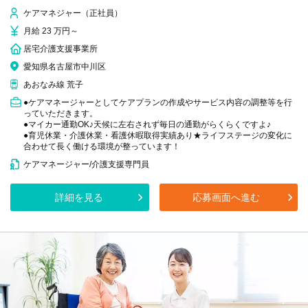
ケアマネジャー（正社員）
月給 23 万円～
居宅介護支援事業所
愛知県名古屋市中川区
あおなみ線 荒子
●ケアマネージャーとしてケアプランの作成やサービス内容の調整等を行
っていただきます。
●マイカー通勤OK♪天候に左右されず毎日の通勤がらくらくですよ♪
●育児休業・介護休業・看護休暇取得実績あり★ライフステージの変化に
合わせて長く働ける環境が整っています！
ケアマネージャー/介護支援専門員
詳細を見る
応募画面へ進む