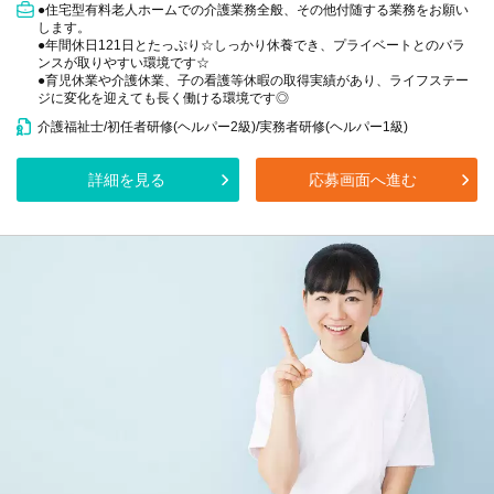
●住宅型有料老人ホームでの介護業務全般、その他付随する業務をお願い
します。
●年間休日121日とたっぷり☆しっかり休養でき、プライベートとのバラ
ンスが取りやすい環境です☆
●育児休業や介護休業、子の看護等休暇の取得実績があり、ライフステー
ジに変化を迎えても長く働ける環境です◎
介護福祉士/初任者研修(ヘルパー2級)/実務者研修(ヘルパー1級)
詳細を見る
応募画面へ進む