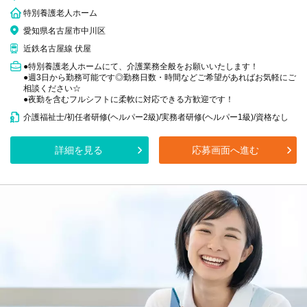
特別養護老人ホーム
愛知県名古屋市中川区
近鉄名古屋線 伏屋
●特別養護老人ホームにて、介護業務全般をお願いいたします！
●週3日から勤務可能です◎勤務日数・時間などご希望があればお気軽にご
相談ください☆
●夜勤を含むフルシフトに柔軟に対応できる方歓迎です！
介護福祉士/初任者研修(ヘルパー2級)/実務者研修(ヘルパー1級)/資格なし
詳細を見る
応募画面へ進む