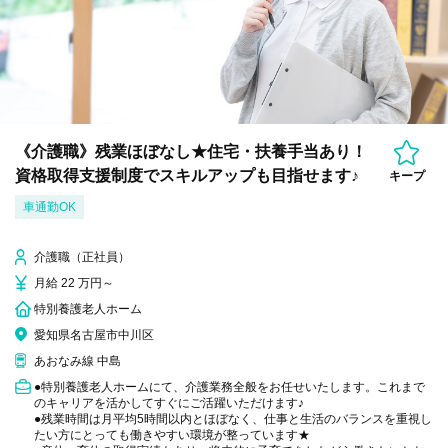
《介護職》残業ほぼなし★住宅・扶養手当あり！
資格取得支援制度でスキルアップも目指せます♪
キープ
車通勤OK
介護職（正社員）
月給 22 万円～
特別養護老人ホーム
愛知県名古屋市中川区
あおなみ線 中島
●特別養護老人ホームにて、介護業務全般をお任せいたします。これまで
のキャリアを活かしてすぐにご活躍いただけます♪
●残業時間は月平均5時間以内とほぼなく、仕事と生活のバランスを重視し
たい方にとっても働きやすい環境が整っています★