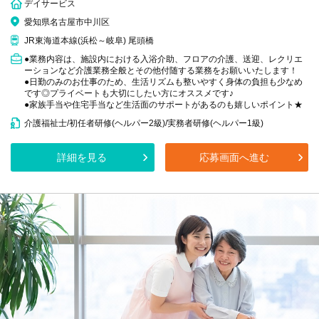
デイサービス
愛知県名古屋市中川区
JR東海道本線(浜松～岐阜) 尾頭橋
●業務内容は、施設内における入浴介助、フロアの介護、送迎、レクリエ
ーションなど介護業務全般とその他付随する業務をお願いいたします！
●日勤のみのお仕事のため、生活リズムも整いやすく身体の負担も少なめ
です◎プライベートも大切にしたい方にオススメです♪
●家族手当や住宅手当など生活面のサポートがあるのも嬉しいポイント★
介護福祉士/初任者研修(ヘルパー2級)/実務者研修(ヘルパー1級)
詳細を見る
応募画面へ進む