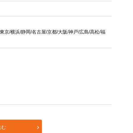
6支社
屋/京都/大阪/神戸/広島/高松/福
進む