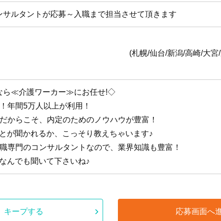
ンサルタントが応募～入職まで担当させて頂きます
全国1
台/新潟/高崎/大宮/東京/横浜/静岡/名古
なら≪介護ワーカー≫にお任せ!◇
手！年間5万人以上が利用！
手だからこそ、内定のためのノウハウが豊富！
ことが聞かれるか、こっそり教えちゃいます♪
護職専門のコンサルタントなので、業界知識も豊富！
なんでも聞いて下さいね♪
キープする
応募画面へ