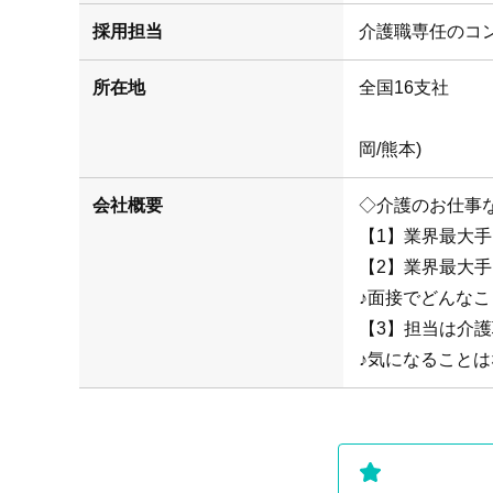
採用担当
介護職専任のコ
所在地
(札幌/仙
岡/熊本)
会社概要
◇介護のお仕事
【1】業界最大
【2】業界最大
♪面接でどんな
【3】担当は介
♪気になることは