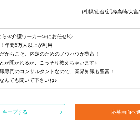
全国1
台/新潟/高崎/大宮/東京/横浜/静岡/名古
なら≪介護ワーカー≫にお任せ!◇
手！年間5万人以上が利用！
手だからこそ、内定のためのノウハウが豊富！
ことが聞かれるか、こっそり教えちゃいます♪
護職専門のコンサルタントなので、業界知識も豊富！
なんでも聞いて下さいね♪
キープする
応募画面へ