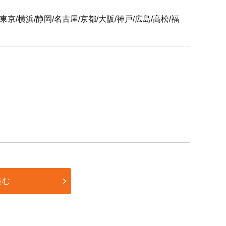
6支社
屋/京都/大阪/神戸/広島/高松/福
進む