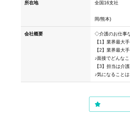
所在地
(札幌/仙
岡/熊本)
会社概要
◇介護のお仕事
【1】業界最大
【2】業界最大
♪面接でどんな
【3】担当は介
♪気になることは