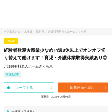
ケア求人ナビ
北海道
旭川市
介護付有料老人ホームさくら東
NEW
経験者歓迎★残業少なめ♪4週8休以上でオンオフ切
り替えて働けます！育児・介護休業取得実績あり◎
介護付有料老人ホームさくら東
車通勤OK
キープする
応募画面へ進む
更新日：2026年08月05日
介護職（正社員）