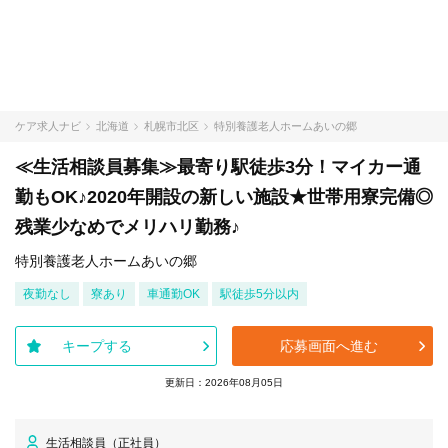
ケア求人ナビ
北海道
札幌市北区
特別養護老人ホームあいの郷
≪生活相談員募集≫最寄り駅徒歩3分！マイカー通
勤もOK♪2020年開設の新しい施設★世帯用寮完備◎
残業少なめでメリハリ勤務♪
特別養護老人ホームあいの郷
夜勤なし
寮あり
車通勤OK
駅徒歩5分以内
キープする
応募画面へ進む
更新日：2026年08月05日
生活相談員（正社員）