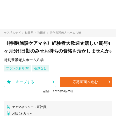
ケア求人ナビ
秋田県
秋田市
特別養護老人ホーム八橋
《特養/施設ケアマネ》経験者大歓迎★嬉しい賞与4
ヶ月分!!日勤のみ☆お持ちの資格を活かしませんか♪
特別養護老人ホーム八橋
ブランクありOK
夜勤なし
キープする
応募画面へ進む
更新日：2026年08月05日
ケアマネジャー（正社員）
月給 19 万円～