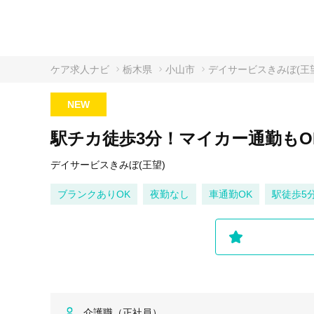
ケア求人ナビ
栃木県
小山市
デイサービスきみぼ(王
NEW
駅チカ徒歩3分！マイカー通勤もO
デイサービスきみぼ(王望)
ブランクありOK
夜勤なし
車通勤OK
駅徒歩5
介護職（正社員）