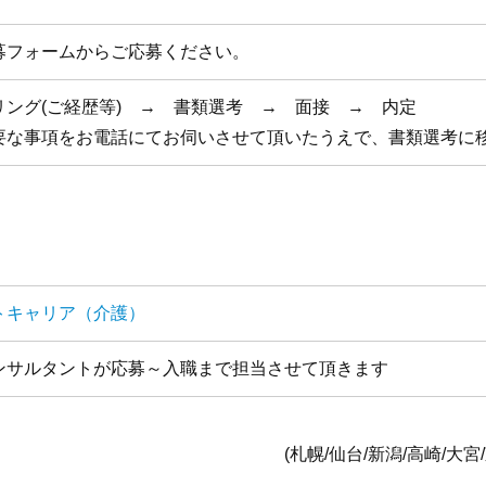
募フォームからご応募ください。
リング(ご経歴等) → 書類選考 → 面接 → 内定
要な事項をお電話にてお伺いさせて頂いたうえで、書類選考に
トキャリア（介護）
ンサルタントが応募～入職まで担当させて頂きます
全国1
台/新潟/高崎/大宮/東京/横浜/静岡/名古