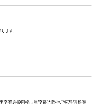
移ります。
6支社
屋/京都/大阪/神戸/広島/高松/福