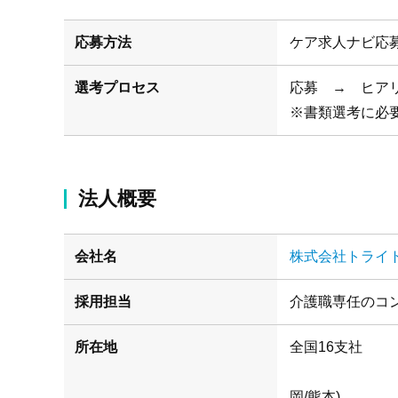
応募方法
ケア求人ナビ応
選考プロセス
応募 → ヒア
※書類選考に必
法人概要
会社名
株式会社トライ
採用担当
介護職専任のコ
所在地
(札幌/仙
岡/熊本)