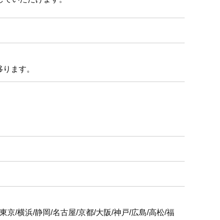
移ります。
6支社
屋/京都/大阪/神戸/広島/高松/福