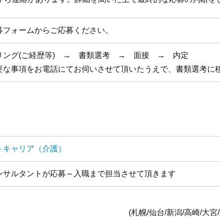
募フォームからご応募ください。
リング(ご経歴等) → 書類選考 → 面接 → 内定
要な事項をお電話にてお伺いさせて頂いたうえで、書類選考に
トキャリア（介護）
ンサルタントが応募～入職まで担当させて頂きます
全国1
台/新潟/高崎/大宮/東京/横浜/静岡/名古