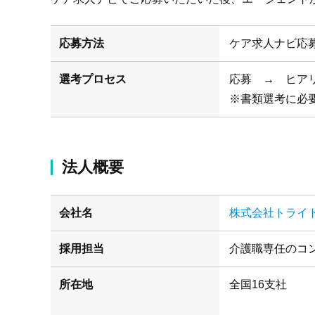
応募方法
ケア求人ナビ応
選考プロセス
応募 → ヒア
※書類選考に必
法人概要
会社名
株式会社トライ
採用担当
介護職専任のコ
所在地
(札幌/仙