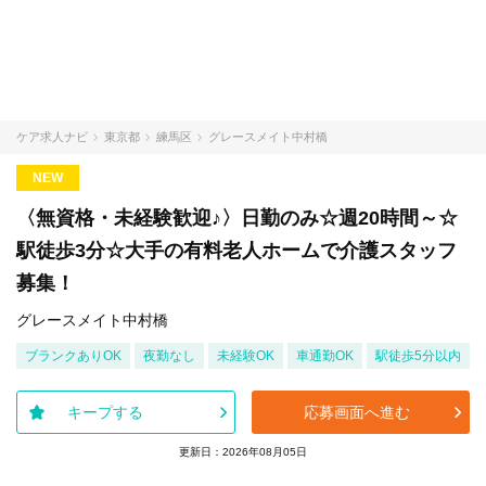
ケア求人ナビ
東京都
練馬区
グレースメイト中村橋
NEW
〈無資格・未経験歓迎♪〉日勤のみ☆週20時間～☆
駅徒歩3分☆大手の有料老人ホームで介護スタッフ
募集！
グレースメイト中村橋
ブランクありOK
夜勤なし
未経験OK
車通勤OK
駅徒歩5分以内
キープする
応募画面へ進む
更新日：2026年08月05日