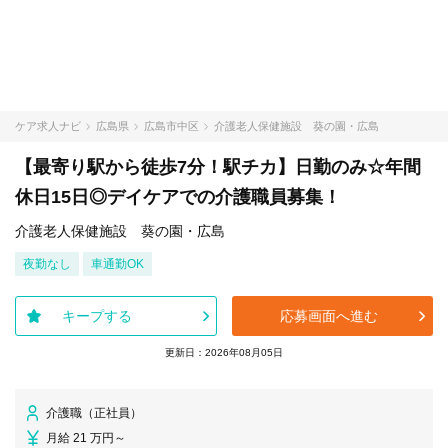
ケア求人ナビ
広島県
広島市中区
介護老人保健施設 葵の園・広島
【最寄り駅から徒歩7分！駅チカ】日勤のみ☆年間
休日15日◎デイケアでの介護職員募集！
介護老人保健施設 葵の園・広島
夜勤なし
車通勤OK
キープする
応募画面へ進む
更新日：2026年08月05日
介護職（正社員）
月給 21 万円～