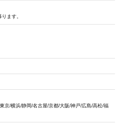
移ります。
6支社
屋/京都/大阪/神戸/広島/高松/福