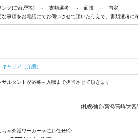
リング(ご経歴等) → 書類選考 → 面接 → 内定
要な事項をお電話にてお伺いさせて頂いたうえで、書類選考に
トキャリア（介護）
ンサルタントが応募～入職まで担当させて頂きます
全国1
台/新潟/高崎/大宮/東京/横浜/静岡/名古
なら≪介護ワーカー≫にお任せ!◇