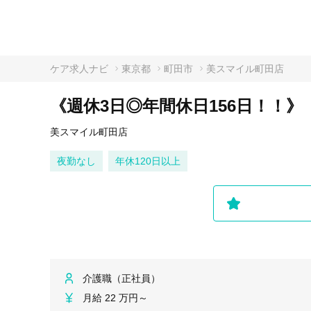
ケア求人ナビ
東京都
町田市
美スマイル町田店
《週休3日◎年間休日156日！！
美スマイル町田店
夜勤なし
年休120日以上
介護職（正社員）
月給 22 万円～