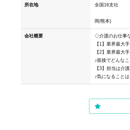
所在地
(札幌/仙
岡/熊本)
会社概要
◇介護のお仕事
【1】業界最大
【2】業界最大
♪面接でどんな
【3】担当は介
♪気になることは