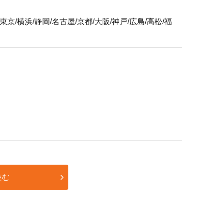
6支社
屋/京都/大阪/神戸/広島/高松/福
進む