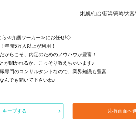
全国1
台/新潟/高崎/大宮/東京/横浜/静岡/名古
なら≪介護ワーカー≫にお任せ!◇
手！年間5万人以上が利用！
手だからこそ、内定のためのノウハウが豊富！
ことが聞かれるか、こっそり教えちゃいます♪
護職専門のコンサルタントなので、業界知識も豊富！
なんでも聞いて下さいね♪
キープする
応募画面へ