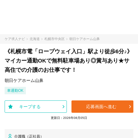
ケア求人ナビ
北海道
札幌市中央区
朝日ケアホーム山鼻
《札幌市電「ロープウェイ入口」駅より徒歩6分♪》
マイカー通勤OKで無料駐車場あり◎賞与あり★サ
高住での介護のお仕事です！
朝日ケアホーム山鼻
車通勤OK
キープする
応募画面へ進む
更新日：2026年08月05日
介護職（正社員）