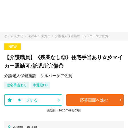
ケア求人ナビ
佐賀県
佐賀市
介護老人保健施設 シルバーケア佐賀
NEW
【介護職員】《残業なし◎》住宅手当あり☆彡マイ
カー通勤可♪託児所完備◎
介護老人保健施設 シルバーケア佐賀
住宅手当あり
車通勤OK
キープする
応募画面へ進む
更新日：2026年08月05日
介護職（正社員）