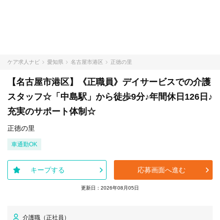
ケア求人ナビ
愛知県
名古屋市港区
正徳の里
【名古屋市港区】《正職員》デイサービスでの介護
スタッフ☆「中島駅」から徒歩9分♪年間休日126日♪
充実のサポート体制☆
正徳の里
車通勤OK
キープする
応募画面へ進む
更新日：2026年08月05日
介護職（正社員）